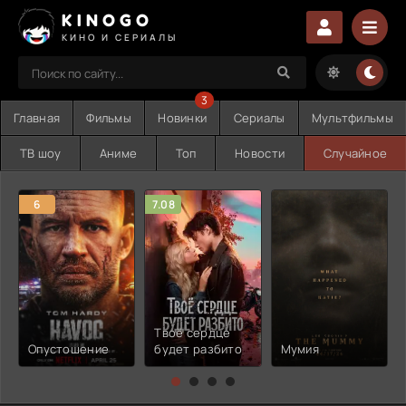
KINOGO
КИНО И СЕРИАЛЫ
3
Главная
Фильмы
Новинки
Сериалы
Мультфильмы
ТВ шоу
Аниме
Топ
Новости
Случайное
6
7.08
Твоё сердце
Опустошение
будет разбито
Мумия