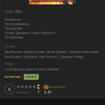
США, 1966,
Режиссер:
Хэл Сазерленд
Продюсер:
Аллен Дуковни, Норм Прескотт,
Лу Шаймер
Актеры:
Бад Коллье, Джексон Бек, Джек Граймс, Джоан Александр,
Рэй Оуэнс, Тед Найт, Боб Хатингс, Джанет Уолдо
Жанр:
мультфильм, фантастика, боевик
Качество:
DVDRIP
0
7
5.91
0
Голосов: