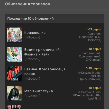
Обновления сериалов
Последние 10 обновлений
1-13 серия
Крапополис
(Coldfilm,
Оригинальный,
(1-3 сезон)
TVShows)
1-10 серия
Время приключений:
(Украинский,
Фионна и Кейк
Оригинальный,
(1-2 сезон)
Субтитры)
1-10 серия
Бэтмен: Крестоносец в
(HDrezka Studio,
плаще
LostFilm,
(1-2 сезон)
Оригинальный)
1-10 серия
Мэр Кингстауна
(HDrezka Studio,
HDrezka Studio. 18+,
(1-4 сезон)
LostFilm)