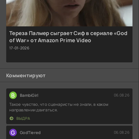
Тереза Палмер сыграет Сиф в сериале «God
of War» от Amazon Prime Video
17-01-2026
Комментируют
B
BambiGirl
06.08.26
Такое чувство, что сценаристы не знали, в каком
направлении двигаться.
ВЫДРА
G
GodTiered
06.08.26