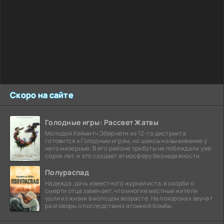
Скоро на сайте
Голодные игры: Рассвет Жатвы
Молодой Хеймитч Эбернети из 12-го дистрикта
готовится к Голодным играм, но шансы на выживание у
него мизерные. В его районе трибуты не побеждали уже
сорок лет, и это создает атмосферу безнадежности.
Полураспад
Надежда, дочь известного журналиста, в скорби о
смерти отца замечает, что многие местные жители
ушли из жизни в молодом возрасте. На похоронах звучат
разговоры о последствиях атомной бомбы.