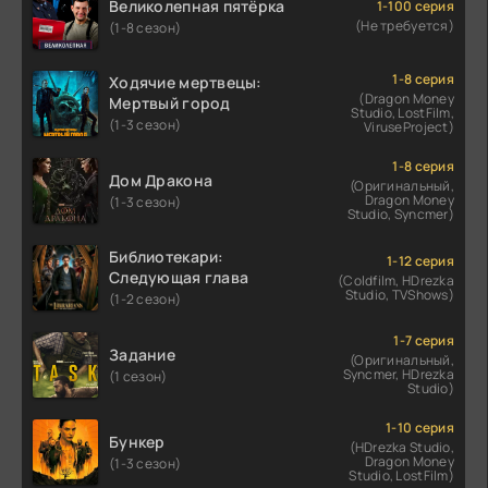
Великолепная пятёрка
1-100 серия
(Не требуется)
(1-8 сезон)
1-8 серия
Ходячие мертвецы:
(Dragon Money
Мертвый город
Studio, LostFilm,
(1-3 сезон)
ViruseProject)
1-8 серия
Дом Дракона
(Оригинальный,
Dragon Money
(1-3 сезон)
Studio, Syncmer)
Библиотекари:
1-12 серия
Следующая глава
(Coldfilm, HDrezka
Studio, TVShows)
(1-2 сезон)
1-7 серия
Задание
(Оригинальный,
Syncmer, HDrezka
(1 сезон)
Studio)
1-10 серия
Бункер
(HDrezka Studio,
Dragon Money
(1-3 сезон)
Studio, LostFilm)