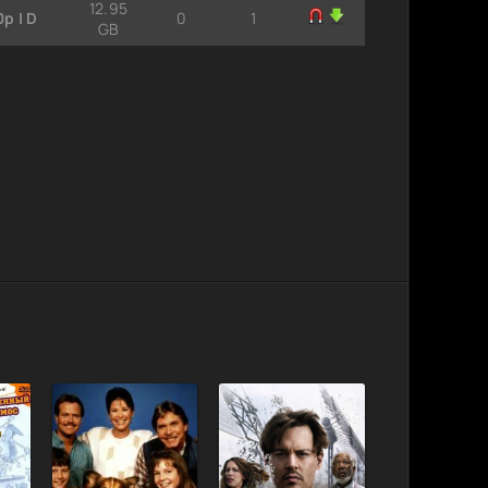
12.95
p | D
0
1
GB