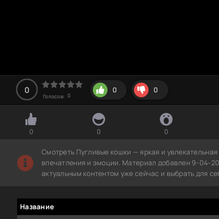
0
0
0
0
Голосов:
0
0
0
Смотреть Пугливые кошки — яркая и увлекательная
впечатления и эмоции. Материал добавлен 9-04-20
актуальным контентом уже сейчас и выбрать для с
Название