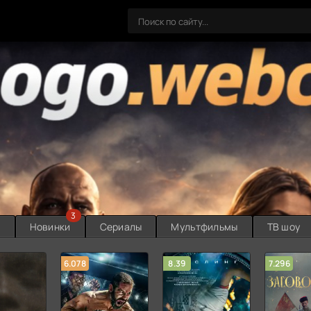
3
ы
Новинки
Сериалы
Мультфильмы
ТВ шоу
6.078
8.39
7.296