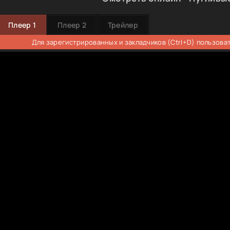
Плеер 1
Плеер 2
Трейлер
Для зарегистрированных и закладчиков (Ctrl+D) пользова