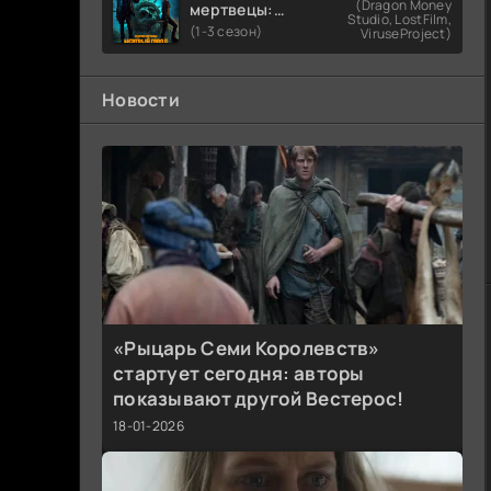
(Dragon Money
мертвецы:
Studio, LostFilm,
Мертвый
(1-3 сезон)
ViruseProject)
город
Новости
«Рыцарь Семи Королевств»
стартует сегодня: авторы
показывают другой Вестерос!
18-01-2026