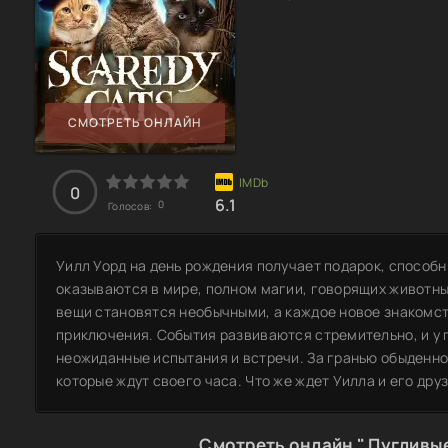
СМОТРЕТЬ ОНЛАЙН
0
6.1
0
Голосов:
Уилл Уорд на день рождения получает подарок, способн
оказываются в мире, полном магии, говорящих животны
вещи становятся необычными, а каждое новое знакомст
приключения. События развиваются стремительно, и у 
неожиданные испытания и встречи. За гранью обыденн
которые ждут своего часа. Что же ждет Уилла и его др
Смотреть онлайн " Пугливые