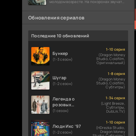
молодом возрасте. На похоронах звучат
разговоры о последствиях атомной бомбы.
Обновления сериалов
Последние 10 обновлений
1-10 серия
Бункер
(Dragon Money
Studio, Coldfilm,
(1-3 сезон)
Оригинальный)
1-8 серия
Шугар
(Dragon Money
Studio, Coldfilm,
(1-2 сезон)
Субтитры)
1-34 серия
Легенда о
(Light Breeze,
розовых
Субтитры,
облаках
(1 сезон)
DubLik.TV)
1-10 серия
Люди Икс ’97
(HDrezka Studio,
Dragon Money
(1-2 сезон)
Studio, Субтитры)