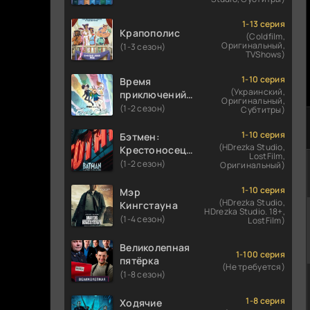
1-13 серия
Крапополис
(Coldfilm,
Оригинальный,
(1-3 сезон)
TVShows)
1-10 серия
Время
(Украинский,
приключений:
Оригинальный,
Фионна и Кейк
(1-2 сезон)
Субтитры)
1-10 серия
Бэтмен:
(HDrezka Studio,
Крестоносец в
LostFilm,
плаще
(1-2 сезон)
Оригинальный)
1-10 серия
Мэр
(HDrezka Studio,
Кингстауна
HDrezka Studio. 18+,
(1-4 сезон)
LostFilm)
Великолепная
1-100 серия
пятёрка
(Не требуется)
(1-8 сезон)
1-8 серия
Ходячие