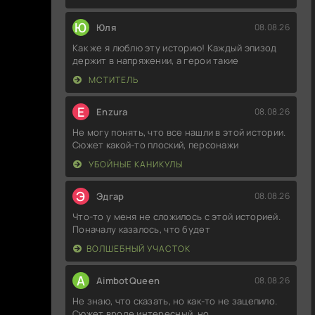
Ю
Юля
08.08.26
Как же я люблю эту историю! Каждый эпизод
держит в напряжении, а герои такие
МСТИТЕЛЬ
E
Enzura
08.08.26
Не могу понять, что все нашли в этой истории.
Сюжет какой-то плоский, персонажи
УБОЙНЫЕ КАНИКУЛЫ
Э
Эдгар
08.08.26
Что-то у меня не сложилось с этой историей.
Поначалу казалось, что будет
ВОЛШЕБНЫЙ УЧАСТОК
A
AimbotQueen
08.08.26
Не знаю, что сказать, но как-то не зацепило.
Сюжет вроде интересный, но