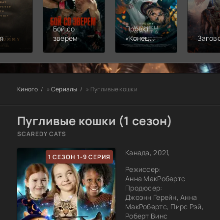
Бой со
Проект
я
зверем
«Конец
Загов
света»
Киного
»
Сериалы
» Пугливые кошки
Пугливые кошки (1 сезон)
SCAREDY CATS
Канада, 2021,
1 СЕЗОН 1-9 СЕРИЯ
Режиссер:
Анна МакРобертс
Продюсер:
Джоэнн Герейн, Анна
МакРобертс, Пирс Рэй,
Роберт Винс