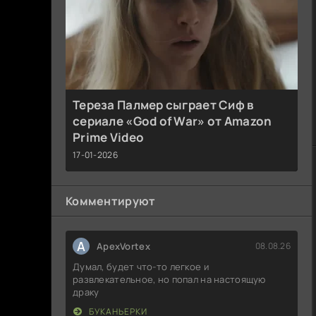
Тереза Палмер сыграет Сиф в
сериале «God of War» от Amazon
Prime Video
17-01-2026
Комментируют
A
ApexVortex
08.08.26
Думал, будет что-то легкое и
развлекательное, но попал на настоящую
драку
БУКАНЬЕРКИ