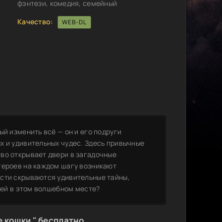
фэнтези, комедия, семейный
Качество:
WEB-DL
ый изменить всё — он и его подруги
х и удивительных чудес. Здесь привычные
во открывает двери в загадочные
героев на каждом шагу возникают
ости скрываются удивительные тайны,
узей в этом волшебном месте?
 кошки " бесплатно