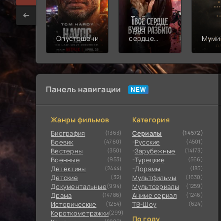
Твоё
Опустошение
сердце
Муми
будет
разбито
Панель навигации
Жанры фильмов
Категория
Биография
(1363)
Сериалы
(14572)
Боевик
(4760)
Русские
(4501)
Вестерны
(350)
Зарубежные
(14173)
Военные
(953)
Турецкие
(566)
Детективы
(2444)
Дорамы
(185)
Детские
(32)
Мультфильмы
(1630)
Документальные
(994)
Мультсериалы
(1259)
Драма
(14786)
Аниме сериал
(1246)
Исторические
(1254)
ТВ-Шоу
(624)
Короткометражки
(299)
По году