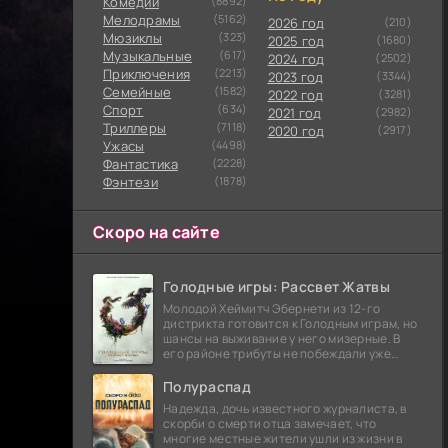
Комедии
(8892)
Мелодрамы
(5162)
2026 год
(210)
Мюзиклы
(323)
2025 год
(1680)
Музыкальные
(617)
2024 год
(2502)
Приключения
(2213)
2023 год
(3344)
Семейные
(1582)
2022 год
(3281)
Cпорт
(634)
2021 год
(2982)
Триллеры
(7118)
2020 год
(2917)
Ужасы
(4498)
Фантастика
(2228)
Фэнтези
(1878)
Скоро на сайте
Голодные игры: Рассвет Жатвы
Молодой Хеймитч Эбернети из 12-го
дистрикта готовится к Голодным играм, но
шансы на выживание у него мизерные. В
его районе трибуты не побеждали уже
сорок лет, и это создает атмосферу
безнадежности.
Полураспад
Надежда, дочь известного журналиста, в
скорби о смерти отца замечает, что
многие местные жители ушли из жизни в