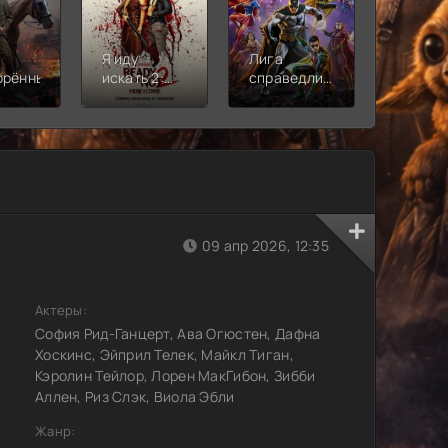
Я иду
Лига
Молодё
орённый
искать 2:
справедливости:
Новая
Вот и я
Кризис на
смена
бесконечных
землях.
Часть 2
09 апр 2026, 12:35
Актеры:
София Рид-Ганцерт, Ава Огюстен, Дафна
Хоскинс, Эйприл Телек, Майкл Тиган,
Кэролин Тейлор, Лорен МакГибон, Зибби
Аллен, Риз Слэк, Виола Эбли
Жанр: