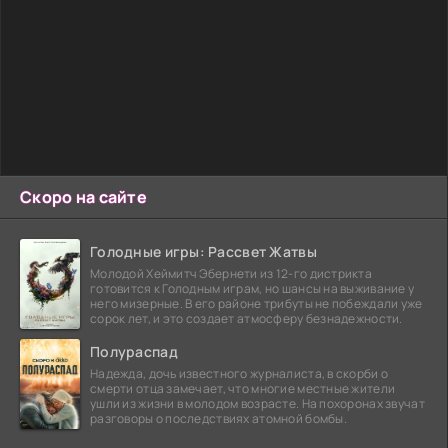
Скоро на сайте
Голодные игры: Рассвет Жатвы
Молодой Хеймитч Эбернети из 12-го дистрикта
готовится к Голодным играм, но шансы на выживание у
него мизерные. В его районе трибуты не побеждали уже
сорок лет, и это создает атмосферу безнадежности.
Полураспад
Надежда, дочь известного журналиста, в скорби о
смерти отца замечает, что многие местные жители
ушли из жизни в молодом возрасте. На похоронах звучат
разговоры о последствиях атомной бомбы.