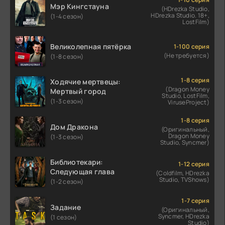
Мэр Кингстауна
(HDrezka Studio,
HDrezka Studio. 18+,
(1-4 сезон)
LostFilm)
Великолепная пятёрка
1-100 серия
(Не требуется)
(1-8 сезон)
1-8 серия
Ходячие мертвецы:
(Dragon Money
Мертвый город
Studio, LostFilm,
(1-3 сезон)
ViruseProject)
1-8 серия
Дом Дракона
(Оригинальный,
Dragon Money
(1-3 сезон)
Studio, Syncmer)
Библиотекари:
1-12 серия
Следующая глава
(Coldfilm, HDrezka
Studio, TVShows)
(1-2 сезон)
1-7 серия
Задание
(Оригинальный,
Syncmer, HDrezka
(1 сезон)
Studio)