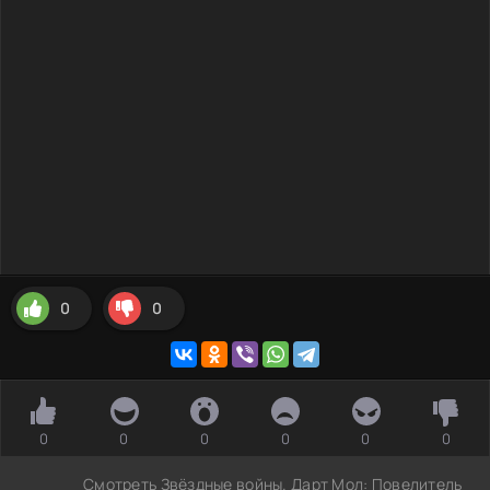
0
0
0
0
0
0
0
0
Смотреть Звёздные войны. Дарт Мол: Повелитель