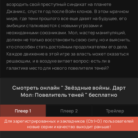
возродить свой преступный синдикат на планете
Джаникс, спустя год после Войн клонов. В этом мрачном
мире, где тени прошлого все еще давят на будущее, его
амбиции сталкиваются с новыми угрозами и
неожиданными союзниками. Мол, мастер манипуляций,
должен не только восстановить свою силу, но и выяснить,
кто способен стать достойным продолжателем его дела.
Каждое движение в этой игре за власть может оказаться
решающим, и в воздухе витает вопрос: есть ли в
галактике место для нового повелителя теней?
Смотреть онлайн " Звёздные войны. Дарт
Мол: Повелитель теней " бесплатно
Плеер 1
Плеер 2
Трейлер
Для зарегистрированных и закладчиков (Ctrl+D) пользователей
новые серии и качество выходит раньше!