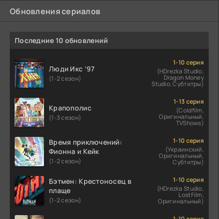
Обновления сериалов
Последние 10 обновлений
1-10 серия
Люди Икс ’97
(HDrezka Studio,
Dragon Money
(1-2 сезон)
Studio, Субтитры)
1-13 серия
Крапополис
(Coldfilm,
Оригинальный,
(1-3 сезон)
TVShows)
1-10 серия
Время приключений:
(Украинский,
Фионна и Кейк
Оригинальный,
(1-2 сезон)
Субтитры)
1-10 серия
Бэтмен: Крестоносец в
(HDrezka Studio,
плаще
LostFilm,
(1-2 сезон)
Оригинальный)
1-10 серия