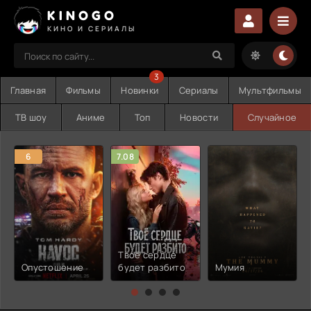
KINOGO
КИНО И СЕРИАЛЫ
3
Главная
Фильмы
Новинки
Сериалы
Мультфильмы
ТВ шоу
Аниме
Топ
Новости
Случайное
6
7.08
Твоё сердце
Опустошение
будет разбито
Мумия