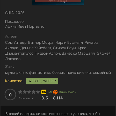
США, 2026,
Продюсер:
Афина Ивет Портильо
Актеры:
Сэм Уитвер, Вагнер Моура, Чарли Бушнелл, Ричард
Айоади, Деннис Хейсберт, Стивен Блум, Крис
Диамантопулос, Гидеон Адлон, Ванесса Маршалл, Эйджей
Локасио
Жанр:
мультфильм, фантастика, боевик, приключения, семейный
Качество:
WEB-DL, WEBRIP
0
8.5
8.114
0
Голосов:
Бывший владыка ситхов ищет нового ученика, чтобы