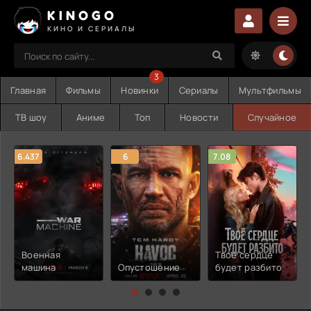
KINOGO
КИНО И СЕРИАЛЫ
3
Главная
Фильмы
Новинки
Сериалы
Мультфильмы
ТВ шоу
Аниме
Топ
Новости
Случайное
6.437
6
7.08
Военная
Твоё сердце
машина
Опустошение
будет разбито