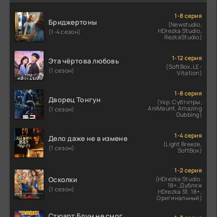
1-8 серия
Бриджертоны
(Newstudio,
HDrezka Studio,
(1-4 сезон)
RezkaStudio)
1-12 серия
Эта чёртова любовь
(SoftBox, LE-
(1 сезон)
Vitation)
1-8 серия
Дворец Тонгун
(Укр. Субтитры,
AniMaunt, Amazing
(1 сезон)
Dubbing)
1-4 серия
Дело даже не в измене
(Light Breeze,
(1 сезон)
SoftBox)
1-2 серия
Осколки
(HDrezka Studio.
18+, Дубляж
(1 сезон)
HDrezka St. 18+,
Оригинальный)
Стюарт Блум не смог