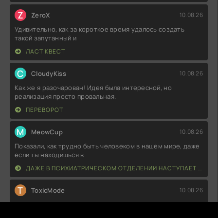
Z
ZeroX
10.08.26
Удивительно, как за короткое время удалось создать
такой запутанный и
ЛАСТ КВЕСТ
C
CloudyKiss
10.08.26
Как же я разочарован! Идея была интересной, но
реализация просто провальная.
ПЕРЕВОРОТ
M
MeowCup
10.08.26
Показали, как трудно быть человеком в нашем мире, даже
если ты находишься в
ДАЖЕ В ПСИХИАТРИЧЕСКОМ ОТДЕЛЕНИИ НАСТУПАЕТ УТРО
T
ToxicMode
10.08.26
Не могу сказать, что это шедевр, но для вечера с чаем и
печеньем сойдет. Легкий