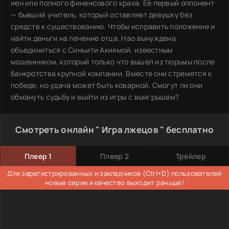
иен или полного финансового краха. Её первый оппонент
— бывший учитель, который оставляет девушку без
средств к существованию. Чтобы исправить положение и
найти деньги на лечение отца, Нао вынуждена
объединиться с Синъити Акиямой, известным
мошенником, который только что вышел из тюрьмы после
банкротства крупной компании. Вместе они стремятся к
победе, но удача может быть коварной. Смогут ли они
обмануть судьбу и выйти из игры с выигрышем?
Смотреть онлайн " Игра лжецов " бесплатно
Плеер 1
Плеер 2
Трейлер
Для зарегистрированных и закладчиков (Ctrl+D) пользователей
новые серии и качество выходит раньше!