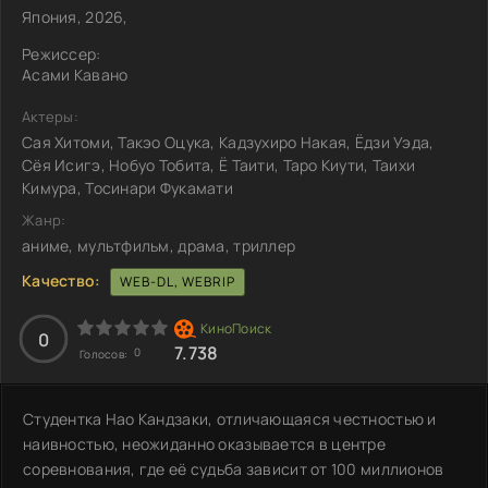
Япония, 2026,
Режиссер:
Асами Кавано
Актеры:
Сая Хитоми, Такэо Оцука, Кадзухиро Накая, Ёдзи Уэда,
Сёя Исигэ, Нобуо Тобита, Ё Таити, Таро Киути, Таихи
Кимура, Тосинари Фукамати
Жанр:
аниме, мультфильм, драма, триллер
Качество:
WEB-DL, WEBRIP
0
7.738
0
Голосов:
Студентка Нао Кандзаки, отличающаяся честностью и
наивностью, неожиданно оказывается в центре
соревнования, где её судьба зависит от 100 миллионов