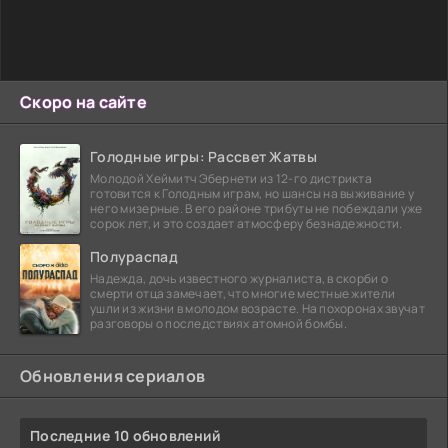
Скоро на сайте
Голодные игры: Рассвет Жатвы
Молодой Хеймитч Эбернети из 12-го дистрикта
готовится к Голодным играм, но шансы на выживание у
него мизерные. В его районе трибуты не побеждали уже
сорок лет, и это создает атмосферу безнадежности.
Полураспад
Надежда, дочь известного журналиста, в скорби о
смерти отца замечает, что многие местные жители
ушли из жизни в молодом возрасте. На похоронах звучат
разговоры о последствиях атомной бомбы.
Обновления сериалов
Последние 10 обновлений