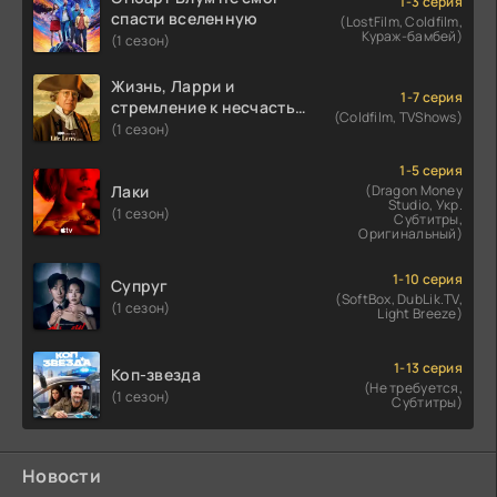
1-3 серия
спасти вселенную
(LostFilm, Coldfilm,
Кураж-бамбей)
(1 сезон)
Жизнь, Ларри и
1-7 серия
стремление к несчастью:
(Coldfilm, TVShows)
Почти история Америки
(1 сезон)
1-5 серия
Лаки
(Dragon Money
Studio, Укр.
(1 сезон)
Субтитры,
Оригинальный)
1-10 серия
Супруг
(SoftBox, DubLik.TV,
(1 сезон)
Light Breeze)
1-13 серия
Коп-звезда
(Не требуется,
(1 сезон)
Субтитры)
Новости