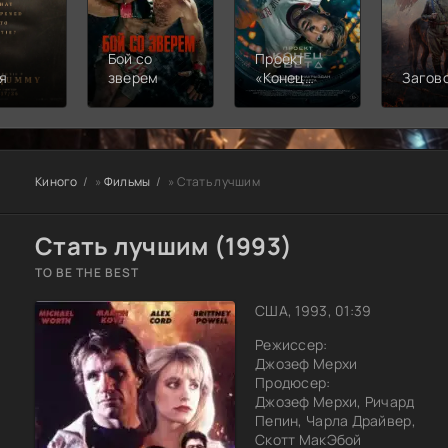
Бой со
Проект
я
зверем
«Конец
Загов
света»
Киного
»
Фильмы
» Стать лучшим
Стать лучшим (1993)
TO BE THE BEST
США, 1993, 01:39
Режиссер:
Джозеф Мерхи
Продюсер:
Джозеф Мерхи, Ричард
Пепин, Чарла Драйвер,
Скотт МакЭбой