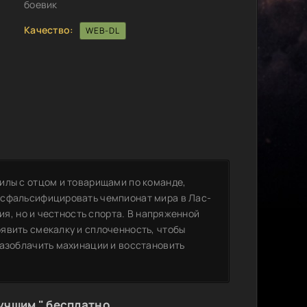
боевик
Качество:
WEB-DL
илы с отцом и товарищами по команде,
 сфальсифицировать чемпионат мира в Лас-
ция, но и честность спорта. В напряженной
явить смекалку и сплоченность, чтобы
разоблачить махинации и восстановить
учшим " бесплатно