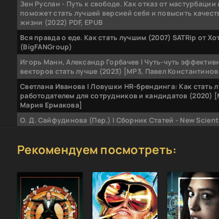
Зен Руслан - Путь к свободе. Как отказ от мастурбации
поможет стать лучшей версией себя и повысить качест
жизни (2022) PDF, EPUB
Вся правда о еде. Как стать лучшим (2007) SATRip от Хо
(BigFANGroup)
Игорь Манн, Александр Горбачев | Чуть-чуть эффективн
векторов стать лучше (2023) [MP3, Павел Константино
Светлана Иванова | Ловушки HR-брендинга: Как стать 
работодателем для сотрудников и кандидатов (2020) [
Мария Ермакова]
О. Д. Сайфудинова (Пер.) | Сборник Статей - New Scient
Лучшее от экспертов журнала Эволюция. От Дарвина д
современных теорий (2020) [MP3, Игорь Ломакин]
Рекомендуем посмотреть:
Руслан Зен | Путь к свободе. Как отказ от мастурбации
поможет стать лучшей версией себя и повысить качест
жизни (2022) [PDF, EPUB]
Игорь Манн | Номер 1. Как стать лучшим в том, что ты д
(2015) [MP3, Игорь Манн]
Онур Карапинар | Маленькие привычки, большие успехи