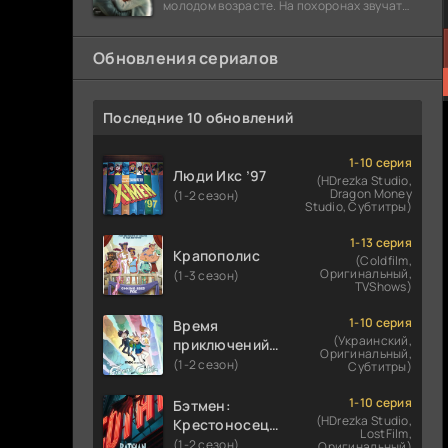
молодом возрасте. На похоронах звучат
разговоры о последствиях атомной бомбы.
Обновления сериалов
Последние 10 обновлений
1-10 серия
Люди Икс ’97
(HDrezka Studio,
Dragon Money
(1-2 сезон)
Studio, Субтитры)
1-13 серия
Крапополис
(Coldfilm,
Оригинальный,
(1-3 сезон)
TVShows)
1-10 серия
Время
(Украинский,
приключений:
Оригинальный,
Фионна и Кейк
(1-2 сезон)
Субтитры)
1-10 серия
Бэтмен:
(HDrezka Studio,
Крестоносец в
LostFilm,
плаще
(1-2 сезон)
Оригинальный)