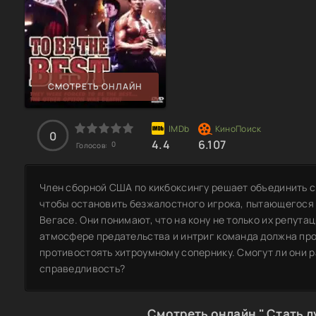
СМОТРЕТЬ ОНЛАЙН
0
4.4
6.107
0
Голосов:
Член сборной США по кикбоксингу решает объединить с
чтобы остановить безжалостного игрока, пытающегося
Вегасе. Они понимают, что на кону не только их репута
атмосфере предательства и интриг команда должна про
противостоять хитроумному сопернику. Смогут ли они 
справедливость?
Смотреть онлайн " Стать л