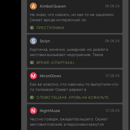
A
AimbotQueen
08.08.26
Не знаю, что сказать, но как-то не зацепило.
Сюжет вроде интересный, но
ПРЕСТУПНИКИ
S
Solyn
08.08.26
Картинка, конечно, шикарная, но диалоги
местами вызывают недоумение. Такое
ВРЕМЯ «СПАРТАКА»
M
MoonGlowz
07.08.26
Как же классно, что наконец-то выпустили что-
то толковое! Сюжет держит в
СЛОВО ПАЦАНА. КРОВЬ НА АСФАЛЬТЕ
N
NightMuse
07.08.26
Честно говоря, ожидал большего. Сюжет
местами плоский, а персонажи кажутся