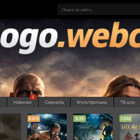
3
ы
Новинки
Сериалы
Мультфильмы
ТВ шоу
6.078
8.39
7.296