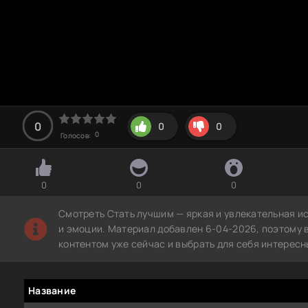
0
0
0
0
Голосов:
0
0
0
Смотреть Стать лучшим — яркая и увлекательная и
и эмоции. Материал добавлен 6-04-2026, поэтому 
контентом уже сейчас и выбрать для себя интересн
Название