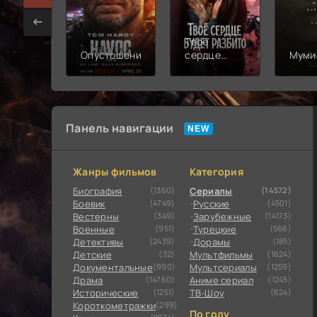
Твоё
Опустошение
сердце
Муми
будет
разбито
Панель навигации
Жанры фильмов
Категория
Биография
(1360)
Сериалы
(14572)
Боевик
(4749)
Русские
(4501)
Вестерны
(349)
Зарубежные
(14173)
Военные
(951)
Турецкие
(566)
Детективы
(2439)
Дорамы
(185)
Детские
(32)
Мультфильмы
(1624)
Документальные
(990)
Мультсериалы
(1259)
Драма
(14760)
Аниме сериал
(1245)
Исторические
(1251)
ТВ-Шоу
(624)
Короткометражки
(299)
По году