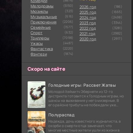
Комедии
(8874)
Мелодрамы
(5150)
2026 год
(186)
Мюзиклы
(323)
2025 год
(1665)
Музыкальные
(616)
2024 год
(2498)
Приключения
(2206)
2023 год
(3344)
Семейные
(1577)
2022 год
(3281)
Cпорт
(632)
2021 год
(2982)
Триллеры
(7098)
2020 год
(2917)
Ужасы
(4487)
Фантастика
(2220)
Фэнтези
(1874)
Скоро на сайте
Голодные игры: Рассвет Жатвы
Молодой Хеймитч Эбернети из 12-го
дистрикта готовится к Голодным играм, но
шансы на выживание у него мизерные. В
его районе трибуты не побеждали уже
сорок лет, и это создает атмосферу
безнадежности.
Полураспад
Надежда, дочь известного журналиста, в
скорби о смерти отца замечает, что
многие местные жители ушли из жизни в