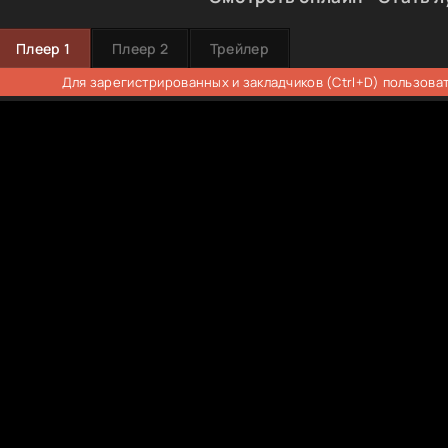
Плеер 1
Плеер 2
Трейлер
Для зарегистрированных и закладчиков (Ctrl+D) пользова