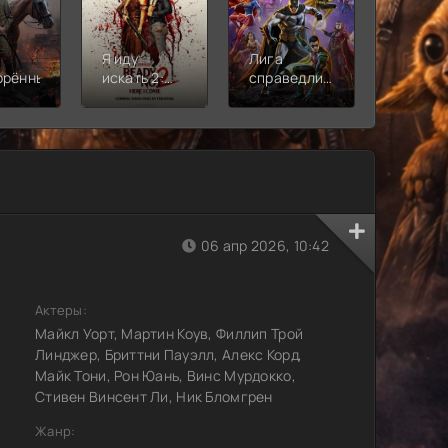
Я иду
Лига
Молодё
орённый
искать 2:
справедливости:
Новая
Вот и я
Кризис на
смена
бесконечных
землях.
Часть 2
06 апр 2026, 10:42
Актеры:
Майкл Уорт, Мартин Коув, Филлип Трой
Линджер, Бриттни Пауэлл, Алекс Корд,
Майк Тони, Рон Юань, Винс Мурдокко,
Стивен Винсент Ли, Ник Бломгрен
Жанр: