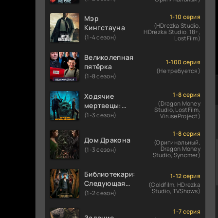
1-10 серия
Мэр
(HDrezka Studio,
Кингстауна
HDrezka Studio. 18+,
(1-4 сезон)
LostFilm)
Великолепная
1-100 серия
пятёрка
(Не требуется)
(1-8 сезон)
1-8 серия
Ходячие
(Dragon Money
мертвецы:
Studio, LostFilm,
Мертвый
(1-3 сезон)
ViruseProject)
город
1-8 серия
Дом Дракона
(Оригинальный,
Dragon Money
(1-3 сезон)
Studio, Syncmer)
Библиотекари:
1-12 серия
Следующая
(Coldfilm, HDrezka
Studio, TVShows)
глава
(1-2 сезон)
1-7 серия
Задание