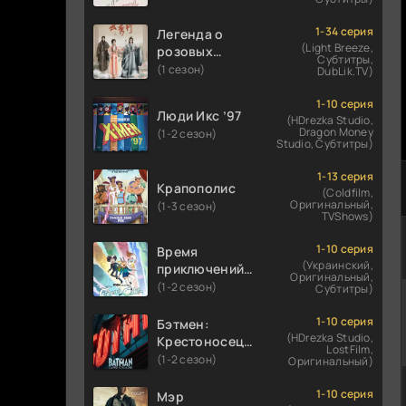
1-34 серия
Легенда о
(Light Breeze,
розовых
Субтитры,
облаках
(1 сезон)
DubLik.TV)
1-10 серия
Люди Икс ’97
(HDrezka Studio,
Dragon Money
(1-2 сезон)
Studio, Субтитры)
1-13 серия
Крапополис
(Coldfilm,
Оригинальный,
(1-3 сезон)
TVShows)
1-10 серия
Время
(Украинский,
приключений:
Оригинальный,
Фионна и Кейк
(1-2 сезон)
Субтитры)
1-10 серия
Бэтмен:
(HDrezka Studio,
Крестоносец в
LostFilm,
плаще
(1-2 сезон)
Оригинальный)
1-10 серия
Мэр