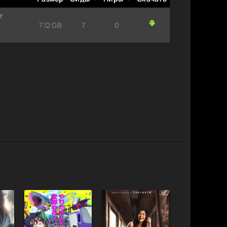
r
7.12 GB
7
0