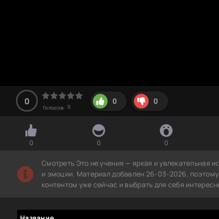
0
0
0
0
Голосов:
0
0
0
Смотреть Это не учения — яркая и увлекательная и
и эмоции. Материал добавлен 26-03-2026, поэтому
контентом уже сейчас и выбрать для себя интересн
Название