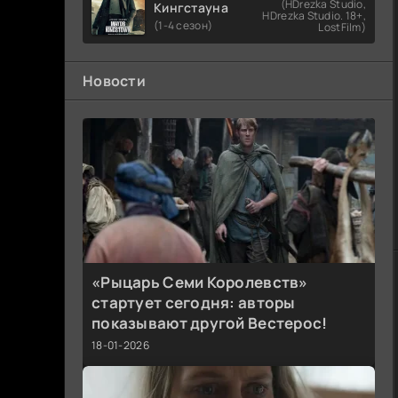
(HDrezka Studio,
Кингстауна
HDrezka Studio. 18+,
(1-4 сезон)
LostFilm)
Новости
«Рыцарь Семи Королевств»
стартует сегодня: авторы
показывают другой Вестерос!
18-01-2026