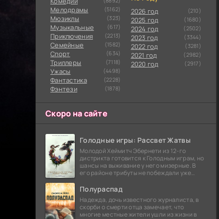
Комедии
(8892)
Мелодрамы
(5162)
2026 год
(210)
Мюзиклы
(323)
2025 год
(1680)
Музыкальные
(617)
2024 год
(2502)
Приключения
(2213)
2023 год
(3344)
Семейные
(1582)
2022 год
(3281)
Cпорт
(634)
2021 год
(2982)
Триллеры
(7118)
2020 год
(2917)
Ужасы
(4498)
Фантастика
(2228)
Фэнтези
(1878)
Скоро на сайте
Голодные игры: Рассвет Жатвы
Молодой Хеймитч Эбернети из 12-го
дистрикта готовится к Голодным играм, но
шансы на выживание у него мизерные. В
его районе трибуты не побеждали уже
сорок лет, и это создает атмосферу
безнадежности.
Полураспад
Надежда, дочь известного журналиста, в
скорби о смерти отца замечает, что
многие местные жители ушли из жизни в