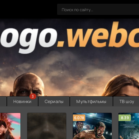
3
ы
Новинки
Сериалы
Мультфильмы
ТВ шоу
6.078
8.39