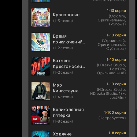
1-13 серия
Крапополис
(Coldfilm,
Оригинальный,
(1-3 сезон)
TVShows)
1-10 серия
Время
(Украинский,
приключений:
Оригинальный,
Фионна и Кейк
(1-2 сезон)
Субтитры)
1-10 серия
Бэтмен:
(HDrezka Studio,
Крестоносец в
LostFilm,
плаще
(1-2 сезон)
Оригинальный)
1-10 серия
Мэр
(HDrezka Studio,
Кингстауна
HDrezka Studio. 18+,
(1-4 сезон)
LostFilm)
Великолепная
1-100 серия
пятёрка
(Не требуется)
(1-8 сезон)
1-8 серия
Ходячие