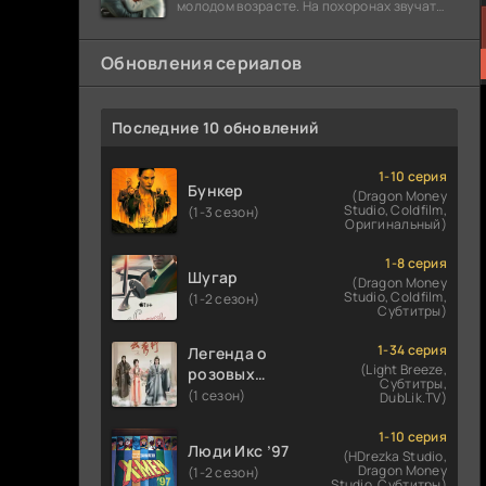
молодом возрасте. На похоронах звучат
разговоры о последствиях атомной бомбы.
Обновления сериалов
Последние 10 обновлений
1-10 серия
Бункер
(Dragon Money
Studio, Coldfilm,
(1-3 сезон)
Оригинальный)
1-8 серия
Шугар
(Dragon Money
Studio, Coldfilm,
(1-2 сезон)
Субтитры)
1-34 серия
Легенда о
(Light Breeze,
розовых
Субтитры,
облаках
(1 сезон)
DubLik.TV)
1-10 серия
Люди Икс ’97
(HDrezka Studio,
Dragon Money
(1-2 сезон)
Studio, Субтитры)