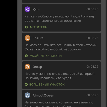
Ю
Юля
08.08.26
Как же я люблю эту историю! Каждый эпизод
держит в напряжении, а герои такие
МСТИТЕЛЬ
E
Enzura
08.08.26
Не могу понять, что все нашли в этой истории.
Сюжет какой-то плоский, персонажи
УБОЙНЫЕ КАНИКУЛЫ
Э
Эдгар
08.08.26
Что-то у меня не сложилось с этой историей.
Поначалу казалось, что будет
ВОЛШЕБНЫЙ УЧАСТОК
A
AimbotQueen
08.08.26
Не знаю, что сказать, но как-то не зацепило.
Сюжет вроде интересный, но