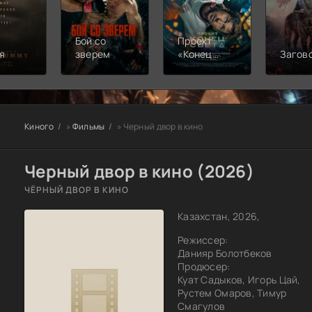
Бой со
Проект
я
зверем
«Конец
Загов
света»
Киного
»
Фильмы
» Черный двор в кино
Черный двор в кино (2026)
ЧЁРНЫЙ ДВОР В КИНО
Казахстан, 2026,
Режиссер:
Данияр Болотбеков
Продюсер:
Куат Садыков, Игорь Цай,
Рустем Омаров, Тимур
Смагулов