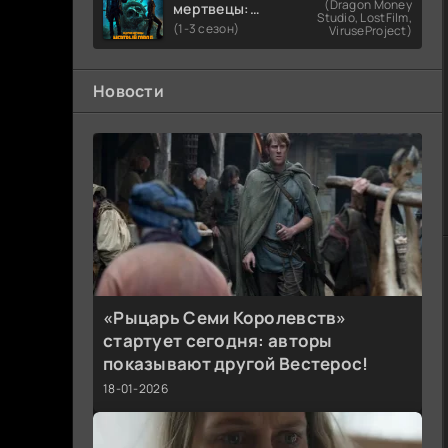
(Dragon Money
мертвецы:
Studio, LostFilm,
Мертвый
(1-3 сезон)
ViruseProject)
город
Новости
«Рыцарь Семи Королевств»
стартует сегодня: авторы
показывают другой Вестерос!
18-01-2026