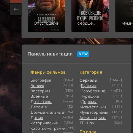
Твоё
Опустошение
сердце
Муми
будет
разбито
Панель навигации
Жанры фильмов
Категория
Биография
(1363)
Сериалы
(14572)
Боевик
(4760)
Русские
(4501)
Вестерны
(350)
Зарубежные
(14173)
Военные
(953)
Турецкие
(566)
Детективы
(2444)
Дорамы
(185)
Детские
(32)
Мультфильмы
(1630)
Документальные
(994)
Мультсериалы
(1259)
Драма
(14786)
Аниме сериал
(1246)
Исторические
(1254)
ТВ-Шоу
(624)
Короткометражки
(299)
По году