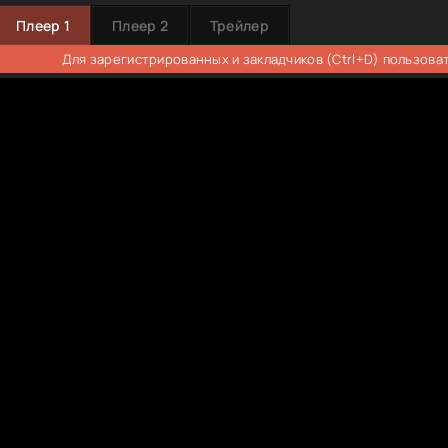
Плеер 1
Плеер 2
Трейлер
Для зарегистрированных и закладчиков (Ctrl+D) пользова