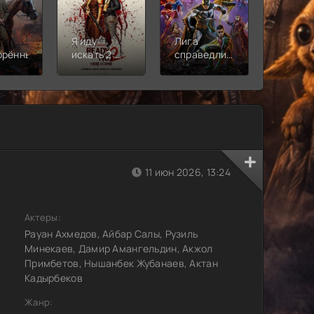
Я иду
Лига
Молодё
орённый
искать 2:
справедливости:
Новая
Вот и я
Кризис на
смена
бесконечных
землях.
Часть 2
11 июн 2026, 13:24
Актеры:
Рауан Ахмедов, Айбар Салы, Рузиль
Минекаев, Дамир Амангельдин, Акжол
Примбетов, Нышанбек Жубанаев, Актан
Кадырбеков
Жанр: