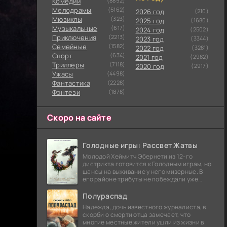
Комедии
(8892)
Мелодрамы
(5162)
2026 год
(210)
Мюзиклы
(323)
2025 год
(1680)
Музыкальные
(617)
2024 год
(2502)
Приключения
(2213)
2023 год
(3344)
Семейные
(1582)
2022 год
(3281)
Cпорт
(634)
2021 год
(2982)
Триллеры
(7118)
2020 год
(2917)
Ужасы
(4498)
Фантастика
(2228)
Фэнтези
(1878)
Скоро на сайте
Голодные игры: Рассвет Жатвы
Молодой Хеймитч Эбернети из 12-го
дистрикта готовится к Голодным играм, но
шансы на выживание у него мизерные. В
его районе трибуты не побеждали уже
сорок лет, и это создает атмосферу
безнадежности.
Полураспад
Надежда, дочь известного журналиста, в
скорби о смерти отца замечает, что
многие местные жители ушли из жизни в