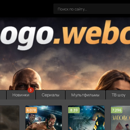
3
ы
Новинки
Сериалы
Мультфильмы
ТВ шоу
6.078
8.39
7.296