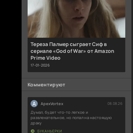
Тереза Палмер сыграет Сиф в
сериале «God of War» от Amazon
Prime Video
17-01-2026
Комментируют
A
ApexVortex
08.08.26
Думал, будет что-то легкое и
развлекательное, но попал на настоящую
драку
БУКАНЬЕРКИ