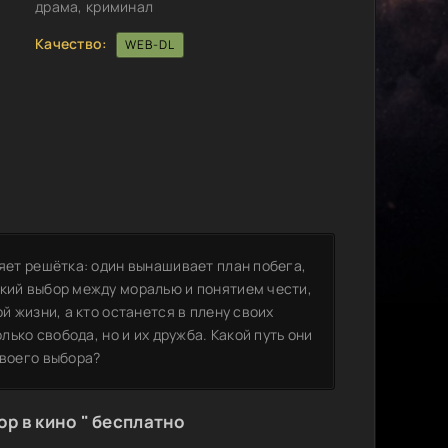
драма, криминал
Качество:
WEB-DL
ляет решётка: один вынашивает план побега,
гкий выбор между моралью и понятием чести,
й жизни, а кто останется в плену своих
лько свобода, но и их дружба. Какой путь они
своего выбора?
р в кино " бесплатно