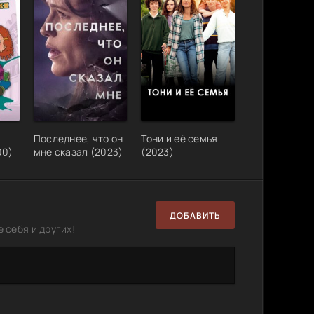
Последнее, что он
Тони и её семья
00)
мне сказал (2023)
(2023)
ДОБАВИТЬ
 себя и других!