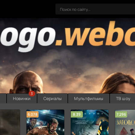
3
ы
Новинки
Сериалы
Мультфильмы
ТВ шоу
6.078
8.39
7.296