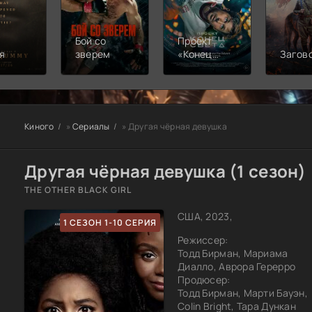
Бой со
Проект
я
зверем
«Конец
Загов
света»
Киного
»
Сериалы
» Другая чёрная девушка
Другая чёрная девушка (1 сезон)
THE OTHER BLACK GIRL
США, 2023,
1 СЕЗОН 1-10 СЕРИЯ
Режиссер:
Тодд Бирман, Мариама
Диалло, Аврора Герерро
Продюсер:
Тодд Бирман, Марти Бауэн,
Colin Bright, Тара Дункан