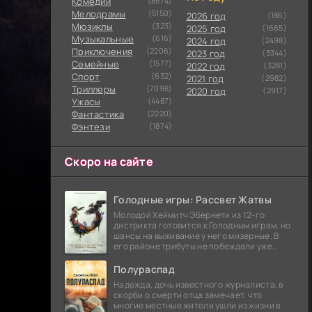
Комедии
(8874)
Мелодрамы
(5150)
2026 год
(186)
Мюзиклы
(323)
2025 год
(1665)
Музыкальные
(616)
2024 год
(2498)
Приключения
(2206)
2023 год
(3344)
Семейные
(1577)
2022 год
(3281)
Cпорт
(632)
2021 год
(2982)
Триллеры
(7098)
2020 год
(2917)
Ужасы
(4487)
Фантастика
(2220)
Фэнтези
(1874)
Скоро на сайте
Голодные игры: Рассвет Жатвы
Молодой Хеймитч Эбернети из 12-го
дистрикта готовится к Голодным играм, но
шансы на выживание у него мизерные. В
его районе трибуты не побеждали уже
сорок лет, и это создает атмосферу
безнадежности.
Полураспад
Надежда, дочь известного журналиста, в
скорби о смерти отца замечает, что
многие местные жители ушли из жизни в