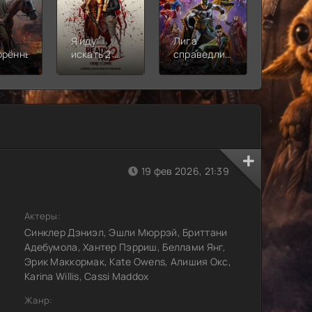
Я иду
Лига
Молодё
орённый
искать 2:
справедливости:
Новая
Вот и я
Кризис на
смена
бесконечных
землях.
Часть 2
19 фев 2026, 21:39
Актеры:
Синклер Дэниэл, Эшли Мюррэй, Бриттани
Адебумола, Хантер Пэрриш, Беллами Янг,
Эрик Маккормак, Kate Owens, Алишия Окс,
Karina Willis, Cassi Maddox
Жанр: