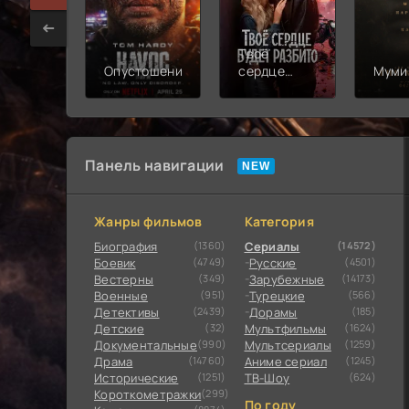
Твоё
Опустошение
сердце
Муми
будет
разбито
Панель навигации
Жанры фильмов
Категория
Биография
(1360)
Сериалы
(14572)
Боевик
(4749)
Русские
(4501)
Вестерны
(349)
Зарубежные
(14173)
Военные
(951)
Турецкие
(566)
Детективы
(2439)
Дорамы
(185)
Детские
(32)
Мультфильмы
(1624)
Документальные
(990)
Мультсериалы
(1259)
Драма
(14760)
Аниме сериал
(1245)
Исторические
(1251)
ТВ-Шоу
(624)
Короткометражки
(299)
По году