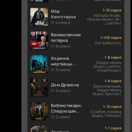
1-10 серия
Мэр
(HDrezka Studio,
Кингстауна
HDrezka Studio. 18+,
(1-4 сезон)
LostFilm)
Великолепная
1-100 серия
пятёрка
(Не требуется)
(1-8 сезон)
1-8 серия
Ходячие
(Dragon Money
мертвецы:
Studio, LostFilm,
Мертвый
(1-3 сезон)
ViruseProject)
город
1-8 серия
Дом Дракона
(Оригинальный,
Dragon Money
(1-3 сезон)
Studio, Syncmer)
Библиотекари:
1-12 серия
Следующая
(Coldfilm, HDrezka
Studio, TVShows)
глава
(1-2 сезон)
1-7 серия
Задание