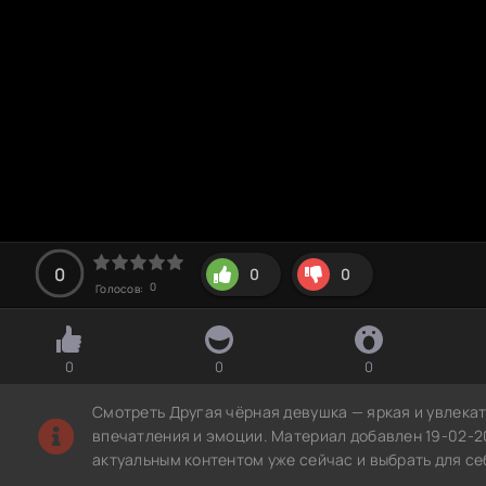
0
0
0
0
Голосов:
0
0
0
Смотреть Другая чёрная девушка — яркая и увлека
впечатления и эмоции. Материал добавлен 19-02-2
актуальным контентом уже сейчас и выбрать для с