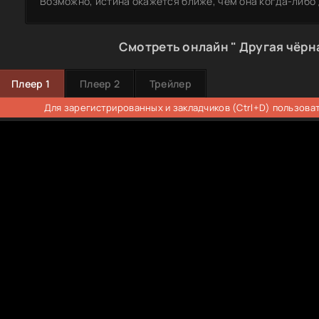
Возможно, истина окажется ближе, чем она когда-либо
Смотреть онлайн " Другая чёрн
Плеер 1
Плеер 2
Трейлер
Для зарегистрированных и закладчиков (Ctrl+D) пользова