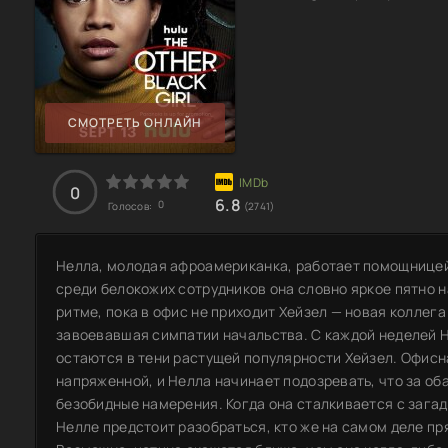
СМОТРЕТЬ ОНЛАЙН
0
6.8
0
Голосов:
(2741)
Нелла, молодая афроамериканка, работает помощницей 
среди белокожих сотрудников она словно яркое пятно н
ритме, пока в офис не приходит Хейзел — новая коллег
завоевавшая симпатии начальства. С каждой неделей Н
остаются в тени растущей популярности Хейзел. Офисн
напряженной, и Нелла начинает подозревать, что за об
безобидные намерения. Когда она сталкивается с зага
Нелле предстоит разобраться, кто же на самом деле пр