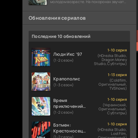
молодом возрасте. На похоронах звучат
разговоры о последствиях атомной бомбы.
Обновления сериалов
Последние 10 обновлений
1-10 серия
Люди Икс ’97
(HDrezka Studio,
Dragon Money
(1-2 сезон)
Studio, Субтитры)
1-13 серия
Крапополис
(Coldfilm,
Оригинальный,
(1-3 сезон)
TVShows)
1-10 серия
Время
(Украинский,
приключений:
Оригинальный,
Фионна и Кейк
(1-2 сезон)
Субтитры)
1-10 серия
Бэтмен:
(HDrezka Studio,
Крестоносец в
LostFilm,
плаще
(1-2 сезон)
Оригинальный)