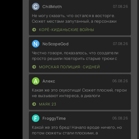
C
ChillMoth
07.08.26
Не могу сказать, что остался в восторге.
Сюжет местами запутанный, а персонажи
КОРЁ-КИДАНЬСКИЕ ВОЙНЫ
N
NoScopeGod
07.08.26
Честно говоря, показалось, что создатели
просто решили повторить старые трюки с
МОРСКАЯ ПОЛИЦИЯ: СИДНЕЙ
А
Алекс
06.08.26
Какая же это скукотища! Сюжет плоский, герои
не вызывают интереса, а диалоги
МАЯК 23
F
FroggyTime
06.08.26
Какой же это бред! Начало вроде ничего, но
потом сюжеты стали плоскими, а