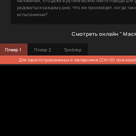
напоминая, что даже в рутине можно найти поводы для 
радоваться каждому дню. Что же произойдет, когда так
испытаниями?
Смотреть онлайн " Мася
Плеер 1
Плеер 2
Трейлер
Для зарегистрированных и закладчиков (Ctrl+D) пользова