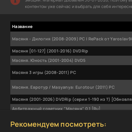
контентом уже сейчас и выбрать для себя интересн
Название
Масяня - Дилогия (2008-2009) PC | RePack от Yaroslav9
Масяня [01-127] (2001-2016) DVDRip
Масяня. Юность (2001-2004) DVD5
Масяня 3 игры (2008-2011) РС
Масяня. Евротур / Masyanya: Eurotour (2011) PC
Масяня (2001-2026) DVDRip (серии 1-190 из ?) [Обновл
Арбитражный советник "Масяня" 0.1 [Ru]
Масяня - Прикольные фразы (2011) [MP3|64 kbps]
Рекомендуем посмотреть: