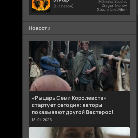
(HDrezka Studio,
Dragon Money
(1-3 сезон)
Studio, LostFilm)
Новости
«Рыцарь Семи Королевств»
стартует сегодня: авторы
показывают другой Вестерос!
18-01-2026