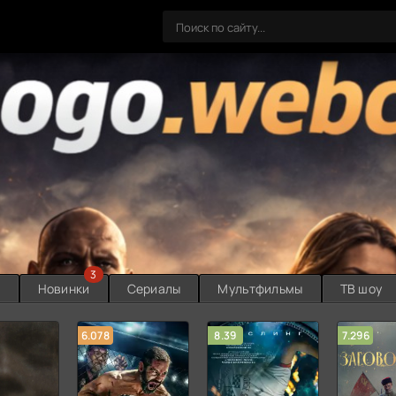
3
ы
Новинки
Сериалы
Мультфильмы
ТВ шоу
6.078
8.39
7.296