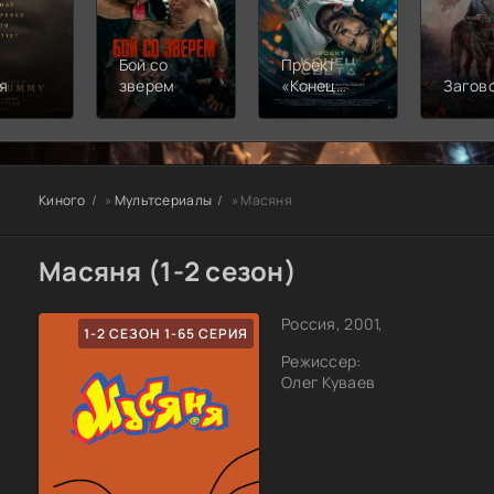
Бой со
Проект
я
зверем
«Конец
Загов
света»
Киного
»
Мультсериалы
» Масяня
Масяня (1-2 сезон)
Россия, 2001,
1-2 СЕЗОН 1-65 СЕРИЯ
Режиссер:
Олег Куваев