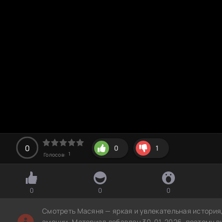
0
0
1
1
Голосов:
0
0
0
Смотреть Масяня — яркая и увлекательная история
эмоции. Материал добавлен 30-01-2026, поэтому в