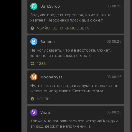
D
DarkSyrup
06.08.26
Задумка вроде интересная, но чего-то не
хватает. Персонажи плоские, а сюжет
УБИЙСТВО НА КРАЮ СВЕТА
В
Вилена
06.08.26
Не могу сказать, что я в восторге. Сюжет,
конечно, интересный, но много
1286
M
MoonAbyss
06.08.26
Ну, что сказать, вроде и задумка неплохая, но
исполнение хромает. Сюжет местами
УГОЛЬ
V
Vioris
05.08.26
Как же мне понравилась эта история! Каждый
эпизод держит в напряжении, а