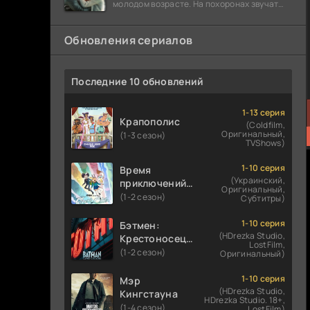
молодом возрасте. На похоронах звучат
разговоры о последствиях атомной бомбы.
Обновления сериалов
Последние 10 обновлений
1-13 серия
Крапополис
(Coldfilm,
Оригинальный,
(1-3 сезон)
TVShows)
1-10 серия
Время
(Украинский,
приключений:
Оригинальный,
Фионна и Кейк
(1-2 сезон)
Субтитры)
1-10 серия
Бэтмен:
(HDrezka Studio,
Крестоносец в
LostFilm,
плаще
(1-2 сезон)
Оригинальный)
1-10 серия
Мэр
(HDrezka Studio,
Кингстауна
HDrezka Studio. 18+,
(1-4 сезон)
LostFilm)