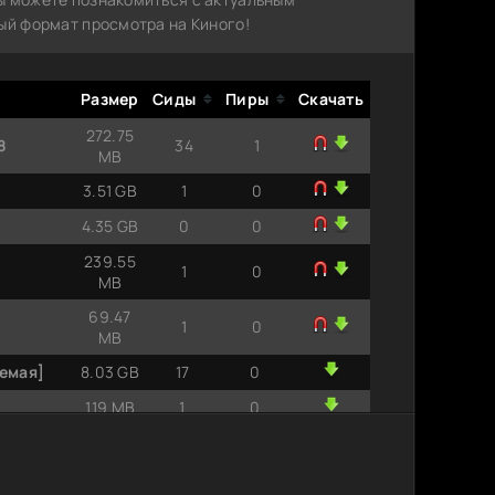
ый формат просмотра на Киного!
Размер
Сиды
Пиры
Скачать
272.75
8
34
1
MB
3.51 GB
1
0
4.35 GB
0
0
239.55
1
0
MB
69.47
1
0
MB
яемая]
8.03 GB
17
0
1.19 MB
1
0
2.42
1
0
MB