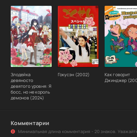
Масяня (2000-2005) DVD5
Сказки от Масяни (2004-2008) [MP3]
Злодейка
Гокусэн (2002)
Как говорит
девяносто
Джинджер (20
девятого уровня: Я
босс, но не король
демонов (2024)
Комментарии
Минимальная длина комментария - 20 знаков. Уважайте