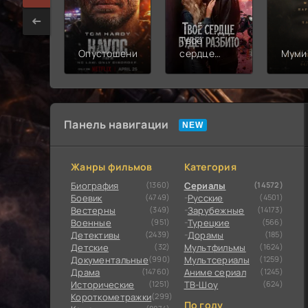
Твоё
Опустошение
сердце
Муми
будет
разбито
Панель навигации
Жанры фильмов
Категория
Биография
(1360)
Сериалы
(14572)
Боевик
(4749)
Русские
(4501)
Вестерны
(349)
Зарубежные
(14173)
Военные
(951)
Турецкие
(566)
Детективы
(2439)
Дорамы
(185)
Детские
(32)
Мультфильмы
(1624)
Документальные
(990)
Мультсериалы
(1259)
Драма
(14760)
Аниме сериал
(1245)
Исторические
(1251)
ТВ-Шоу
(624)
Короткометражки
(299)
По году