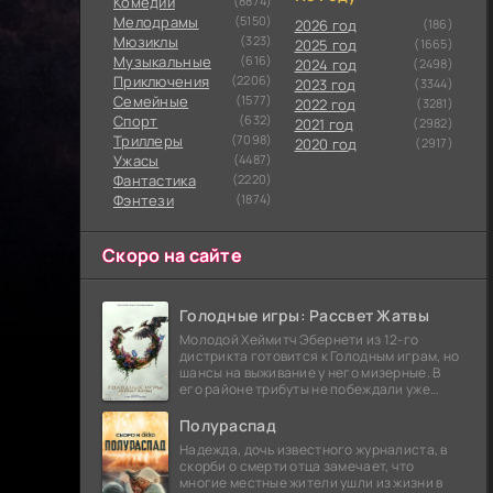
Комедии
(8874)
Мелодрамы
(5150)
2026 год
(186)
Мюзиклы
(323)
2025 год
(1665)
Музыкальные
(616)
2024 год
(2498)
Приключения
(2206)
2023 год
(3344)
Семейные
(1577)
2022 год
(3281)
Cпорт
(632)
2021 год
(2982)
Триллеры
(7098)
2020 год
(2917)
Ужасы
(4487)
Фантастика
(2220)
Фэнтези
(1874)
Скоро на сайте
Голодные игры: Рассвет Жатвы
Молодой Хеймитч Эбернети из 12-го
дистрикта готовится к Голодным играм, но
шансы на выживание у него мизерные. В
его районе трибуты не побеждали уже
сорок лет, и это создает атмосферу
безнадежности.
Полураспад
Надежда, дочь известного журналиста, в
скорби о смерти отца замечает, что
многие местные жители ушли из жизни в