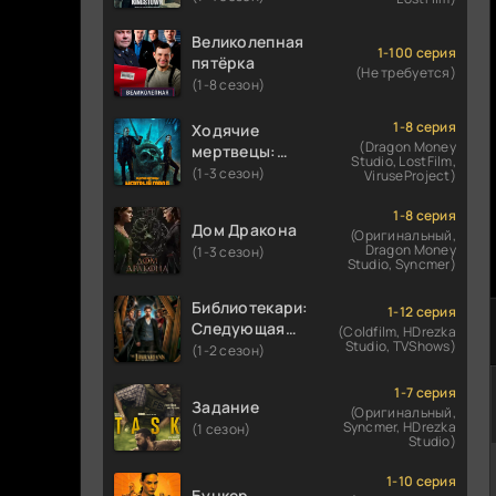
Великолепная
1-100 серия
пятёрка
(Не требуется)
(1-8 сезон)
1-8 серия
Ходячие
(Dragon Money
мертвецы:
Studio, LostFilm,
Мертвый
(1-3 сезон)
ViruseProject)
город
1-8 серия
Дом Дракона
(Оригинальный,
Dragon Money
(1-3 сезон)
Studio, Syncmer)
Библиотекари:
1-12 серия
Следующая
(Coldfilm, HDrezka
Studio, TVShows)
глава
(1-2 сезон)
1-7 серия
Задание
(Оригинальный,
Syncmer, HDrezka
(1 сезон)
Studio)
1-10 серия
Бункер