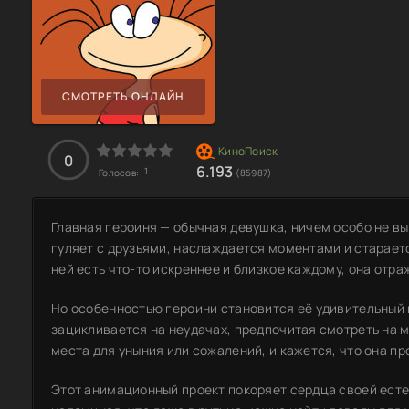
СМОТРЕТЬ ОНЛАЙН
0
6.193
1
Голосов:
(85987)
Главная героиня — обычная девушка, ничем особо не 
гуляет с друзьями, наслаждается моментами и старает
ней есть что-то искреннее и близкое каждому, она отр
Но особенностью героини становится её удивительный 
зацикливается на неудачах, предпочитая смотреть на м
места для уныния или сожалений, и кажется, что она 
Этот анимационный проект покоряет сердца своей ест