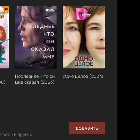
7.1 GB
5
0
70.9
2
0
MB
Последнее, что он
Одно целое (2024)
00)
мне сказал (2023)
ДОБАВИТЬ
 себя и других!