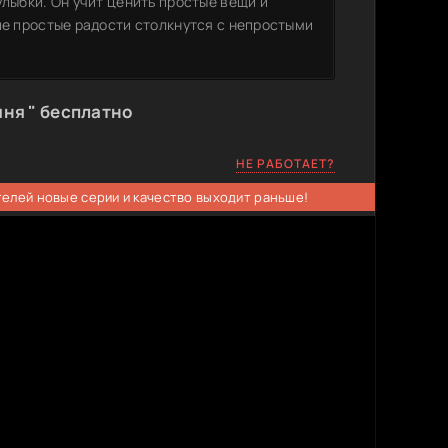
улыбки. Он учит ценить простые вещи и
ие простые радости столкнутся с непростыми
ня " бесплатно
НЕ РАБОТАЕТ?
телей новые серии и качество выходит раньше!