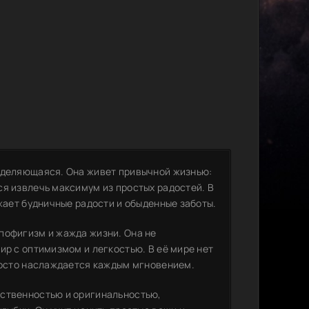
выделяющаяся. Она живет привычной жизнью:
ся извлечь максимум из простых радостей. В
ажает будничные радости и обыденные заботы.
пофигизм и жажда жизни. Она не
ир с оптимизмом и легкостью. В её мире нет
просто наслаждается каждым мгновением.
ественностью и оригинальностью,