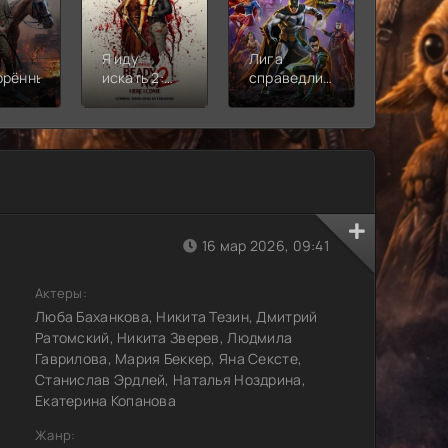
Я иду
Лига
Молодё
орённый
искать 2:
справедливости:
Новая
Вот и я
Кризис на
смена
бесконечных
землях.
Часть 2
16 мар 2026, 09:41
Актеры:
Люба Баханкова, Никита Тезин, Дмитрий
Ратомский, Никита Зверев, Людмила
Гаврилова, Мария Беккер, Яна Сексте,
Станислав Эрдлей, Наталья Ноздрина,
Екатерина Копанова
Жанр: