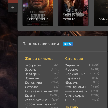
Твоё
Опустошение
сердце
Муми
будет
разбито
Панель навигации
Жанры фильмов
Категория
Биография
(1363)
Сериалы
(14572)
Боевик
(4760)
Русские
(4501)
Вестерны
(350)
Зарубежные
(14173)
Военные
(953)
Турецкие
(566)
Детективы
(2444)
Дорамы
(185)
Детские
(32)
Мультфильмы
(1630)
Документальные
(994)
Мультсериалы
(1259)
Драма
(14786)
Аниме сериал
(1246)
Исторические
(1254)
ТВ-Шоу
(624)
Короткометражки
(299)
По году