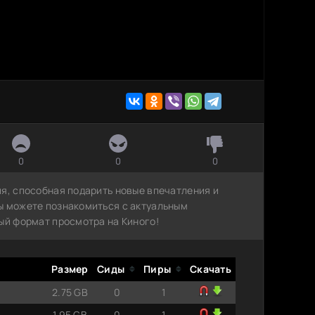
0
0
0
ия, способная подарить новые впечатления и
ы можете познакомиться с актуальным
ый формат просмотра на Киного!
Размер
Сиды
Пиры
Скачать
2.75 GB
0
1
1.95 GB
0
1