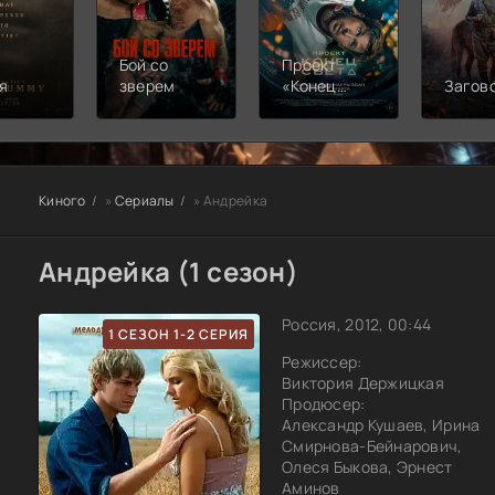
Бой со
Проект
я
зверем
«Конец
Загов
света»
Киного
»
Сериалы
» Андрейка
Андрейка (1 сезон)
Россия, 2012, 00:44
1 СЕЗОН 1-2 СЕРИЯ
Режиссер:
Виктория Держицкая
Продюсер:
Александр Кушаев, Ирина
Смирнова-Бейнарович,
Олеся Быкова, Эрнест
Аминов