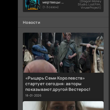
(Dragon Money
мертвецы:
Studio, LostFilm,
Мертвый
(1-3 сезон)
ViruseProject)
город
Новости
«Рыцарь Семи Королевств»
стартует сегодня: авторы
показывают другой Вестерос!
18-01-2026