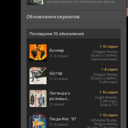
молодом возрасте. На похоронах звучат
разговоры о последствиях атомной бомбы.
Обновления сериалов
Последние 10 обновлений
1-10 серия
Бункер
(Dragon Money
Studio, Coldfilm,
(1-3 сезон)
Оригинальный)
1-8 серия
Шугар
(Dragon Money
Studio, Coldfilm,
(1-2 сезон)
Субтитры)
1-34 серия
Легенда о
(Light Breeze,
розовых
Субтитры,
облаках
(1 сезон)
DubLik.TV)
1-10 серия
Люди Икс ’97
(HDrezka Studio,
Dragon Money
(1-2 сезон)
Studio, Субтитры)