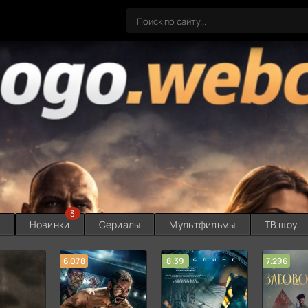
3
ы
Новинки
Сериалы
Мультфильмы
ТВ шоу
6.078
8.39
7.296