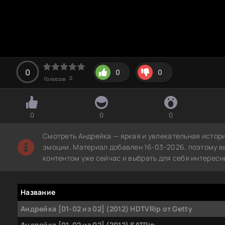
0
0
0
0
Голосов:
0
0
0
Смотреть Андрейка — яркая и увлекательная истор
эмоции. Материал добавлен 16-03-2026, поэтому в
контентом уже сейчас и выбрать для себя интересн
Название
Андрейка [01-02 из 02] (2012) HDTVRip от Getty
Андрейка [01-02 из 02] (2012) SATRip