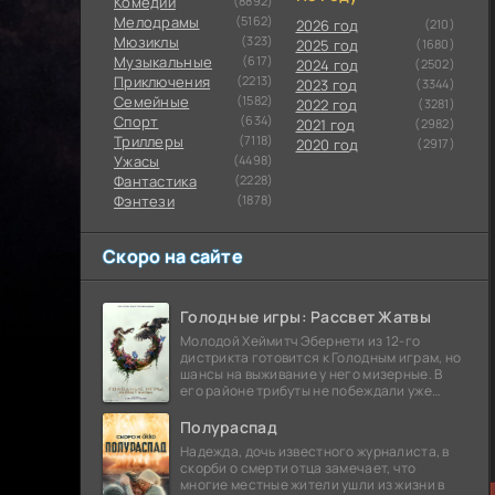
Комедии
(8892)
Мелодрамы
(5162)
2026 год
(210)
Мюзиклы
(323)
2025 год
(1680)
Музыкальные
(617)
2024 год
(2502)
Приключения
(2213)
2023 год
(3344)
Семейные
(1582)
2022 год
(3281)
Cпорт
(634)
2021 год
(2982)
Триллеры
(7118)
2020 год
(2917)
Ужасы
(4498)
Фантастика
(2228)
Фэнтези
(1878)
Скоро на сайте
Голодные игры: Рассвет Жатвы
Молодой Хеймитч Эбернети из 12-го
дистрикта готовится к Голодным играм, но
шансы на выживание у него мизерные. В
его районе трибуты не побеждали уже
сорок лет, и это создает атмосферу
безнадежности.
Полураспад
Надежда, дочь известного журналиста, в
скорби о смерти отца замечает, что
многие местные жители ушли из жизни в