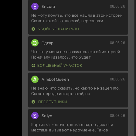
E
Enzura
08.08.26
Не могу понять, что все нашли в этой истории.
Сюжет какой-то плоский, персонажи
УБОЙНЫЕ КАНИКУЛЫ
Э
Эдгар
08.08.26
Что-то у меня не сложилось с этой историей.
Поначалу казалось, что будет
ВОЛШЕБНЫЙ УЧАСТОК
A
AimbotQueen
08.08.26
Не знаю, что сказать, но как-то не зацепило.
Сюжет вроде интересный, но
ПРЕСТУПНИКИ
S
Solyn
08.08.26
Картинка, конечно, шикарная, но диалоги
местами вызывают недоумение. Такое