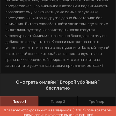
профессионал. Его внимание к деталям и педантичность
позволяют ему раскрывать даже самые запутанные
преступления, которые другие давно бы оставили без
внимания. Витаев способен найти улики там, где многие
видят лишь пустоту, и его методы иногда кажутся
чересчур настойчивыми, но именно благодаря этому он
добивается результатов. Коллеги смотрят на него с
уважением, хотя иногда и с недоумением. Каждый случай
— это новый вызов, который заставляет задуматься о
границах человеческой природы. Что же на этот раз
заставит его усомниться в своих привычных методах?
Смотреть онлайн " Второй убойный "
бесплатно
Плеер 1
Плеер 2
Трейлер
Для зарегистрированных и закладчиков (Ctrl+D) пользователей
новые серии и качество выходит раньше!