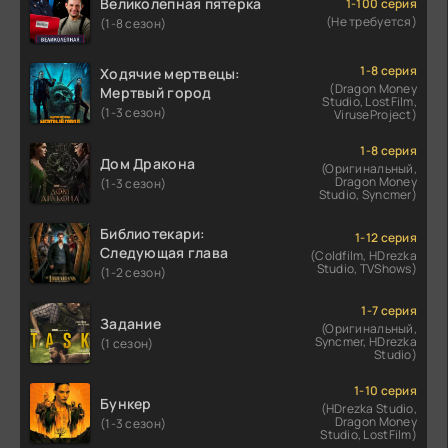
Великолепная пятёрка
1-100 серия
(Не требуется)
(1-8 сезон)
1-8 серия
Ходячие мертвецы:
(Dragon Money
Мертвый город
Studio, LostFilm,
(1-3 сезон)
ViruseProject)
1-8 серия
Дом Дракона
(Оригинальный,
Dragon Money
(1-3 сезон)
Studio, Syncmer)
Библиотекари:
1-12 серия
Следующая глава
(Coldfilm, HDrezka
Studio, TVShows)
(1-2 сезон)
1-7 серия
Задание
(Оригинальный,
Syncmer, HDrezka
(1 сезон)
Studio)
1-10 серия
Бункер
(HDrezka Studio,
Dragon Money
(1-3 сезон)
Studio, LostFilm)