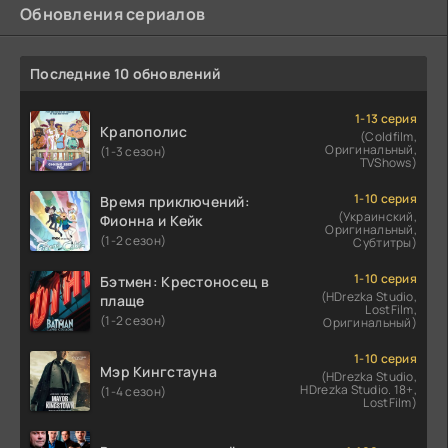
Обновления сериалов
Последние 10 обновлений
1-13 серия
Крапополис
(Coldfilm,
Оригинальный,
(1-3 сезон)
TVShows)
1-10 серия
Время приключений:
(Украинский,
Фионна и Кейк
Оригинальный,
(1-2 сезон)
Субтитры)
1-10 серия
Бэтмен: Крестоносец в
(HDrezka Studio,
плаще
LostFilm,
(1-2 сезон)
Оригинальный)
1-10 серия
Мэр Кингстауна
(HDrezka Studio,
HDrezka Studio. 18+,
(1-4 сезон)
LostFilm)