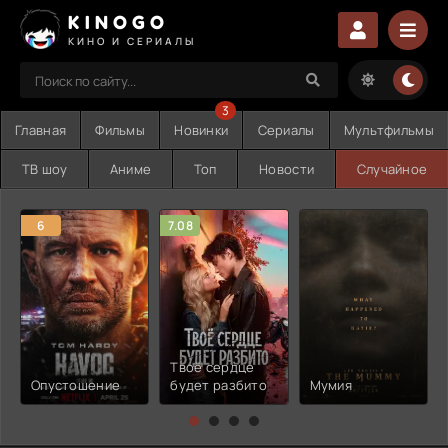
KINOGO
КИНО И СЕРИАЛЫ
3
Главная
Фильмы
Новинки
Сериалы
Мультфильмы
ТВ шоу
Аниме
Топ
Новости
Случайное
6
7.08
Твоё сердце
Опустошение
будет разбито
Мумия