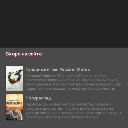
Скоро на сайте
Голодные игры: Рассвет Жатвы
Молодой Хеймитч Эбернети из 12-го дистрикта
готовится к Голодным играм, но шансы на выживание у
него мизерные. В его районе трибуты не побеждали уже
сорок лет, и это создает атмосферу безнадежности.
Полураспад
Надежда, дочь известного журналиста, в скорби о
смерти отца замечает, что многие местные жители
ушли из жизни в молодом возрасте. На похоронах звучат
разговоры о последствиях атомной бомбы.