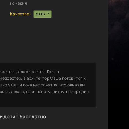
комедия
Качество:
SATRIP
кажется, налаживается. Гриша
медсестер, а архитектор Саша готовится к
ако у Саши пока нет понятия, что однажды
тре скандала, став преступником номер один.
и дети " бесплатно