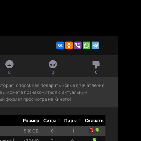
0
0
0
история, способная подарить новые впечатления
 вы можете познакомиться с актуальным
ый формат просмотра на Киного!
Размер
Сиды
Пиры
Скачать
5.18 GB
0
1
люквин]
472 MB
2
0