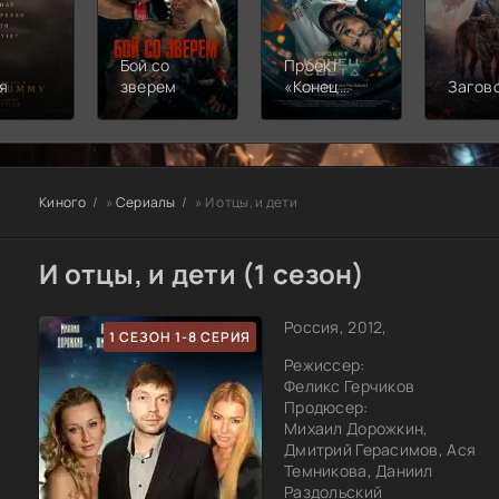
Бой со
Проект
я
зверем
«Конец
Загов
света»
Киного
»
Сериалы
» И отцы, и дети
И отцы, и дети (1 сезон)
Россия, 2012,
1 СЕЗОН 1-8 СЕРИЯ
Режиссер:
Феликс Герчиков
Продюсер:
Михаил Дорожкин,
Дмитрий Герасимов, Ася
Темникова, Даниил
Раздольский