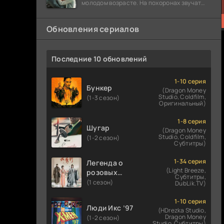
молодом возрасте. На похоронах звучат
разговоры о последствиях атомной бомбы.
Обновления сериалов
Последние 10 обновлений
1-10 серия
Бункер
(Dragon Money
Studio, Coldfilm,
(1-3 сезон)
Оригинальный)
1-8 серия
Шугар
(Dragon Money
Studio, Coldfilm,
(1-2 сезон)
Субтитры)
1-34 серия
Легенда о
(Light Breeze,
розовых
Субтитры,
облаках
(1 сезон)
DubLik.TV)
1-10 серия
Люди Икс ’97
(HDrezka Studio,
Dragon Money
(1-2 сезон)
Studio, Субтитры)