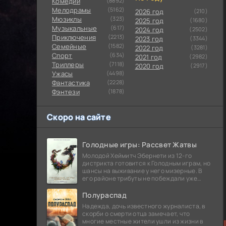
Комедии
(8892)
Мелодрамы
(5162)
2026 год
(210)
Мюзиклы
(323)
2025 год
(1680)
Музыкальные
(617)
2024 год
(2502)
Приключения
(2213)
2023 год
(3344)
Семейные
(1582)
2022 год
(3281)
Cпорт
(634)
2021 год
(2982)
Триллеры
(7118)
2020 год
(2917)
Ужасы
(4498)
Фантастика
(2228)
Фэнтези
(1878)
Скоро на сайте
Голодные игры: Рассвет Жатвы
Молодой Хеймитч Эбернети из 12-го
дистрикта готовится к Голодным играм, но
шансы на выживание у него мизерные. В
его районе трибуты не побеждали уже
сорок лет, и это создает атмосферу
безнадежности.
Полураспад
Надежда, дочь известного журналиста, в
скорби о смерти отца замечает, что
многие местные жители ушли из жизни в