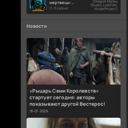
(Dragon Money
мертвецы:
Studio, LostFilm,
Мертвый
(1-3 сезон)
ViruseProject)
город
Новости
«Рыцарь Семи Королевств»
стартует сегодня: авторы
показывают другой Вестерос!
18-01-2026