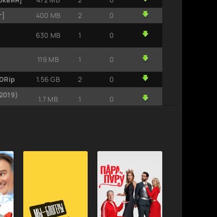
г]
400 MB
2
0
630 MB
1
0
119 MB
1
0
DRip
1.56 GB
2
0
2019)
1.7 MB
1
0
7.52 MB
1
0