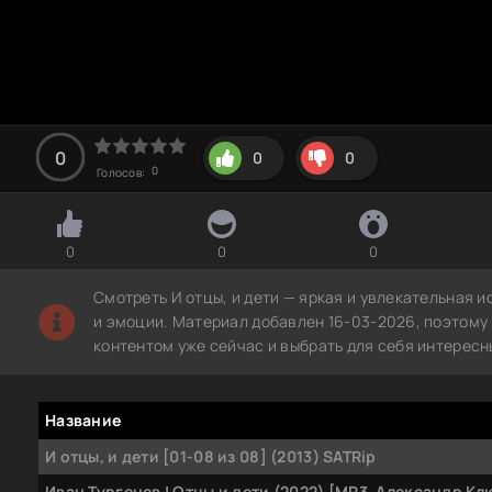
0
0
0
0
Голосов:
0
0
0
Смотреть И отцы, и дети — яркая и увлекательная 
и эмоции. Материал добавлен 16-03-2026, поэтому
контентом уже сейчас и выбрать для себя интересн
Название
И отцы, и дети [01-08 из 08] (2013) SATRip
Иван Тургенев | Отцы и дети (2022) [MP3, Александр К