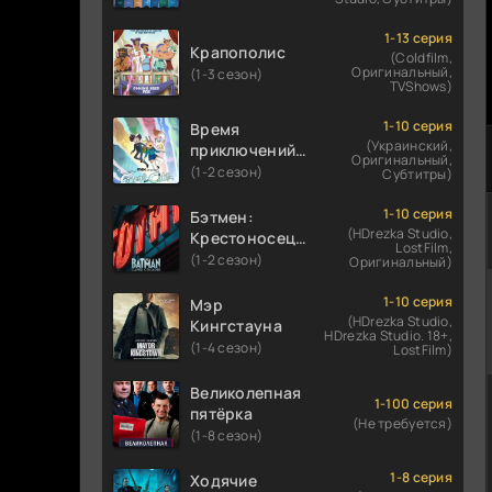
1-13 серия
Крапополис
(Coldfilm,
Оригинальный,
(1-3 сезон)
TVShows)
1-10 серия
Время
(Украинский,
приключений:
Оригинальный,
Фионна и Кейк
(1-2 сезон)
Субтитры)
1-10 серия
Бэтмен:
(HDrezka Studio,
Крестоносец в
LostFilm,
плаще
(1-2 сезон)
Оригинальный)
1-10 серия
Мэр
(HDrezka Studio,
Кингстауна
HDrezka Studio. 18+,
(1-4 сезон)
LostFilm)
Великолепная
1-100 серия
пятёрка
(Не требуется)
(1-8 сезон)
1-8 серия
Ходячие