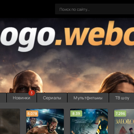
3
ы
Новинки
Сериалы
Мультфильмы
ТВ шоу
6.078
8.39
7.296