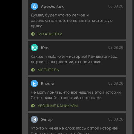
A
ApexVortex
08.08.26
Думал, будет что-то легкое и
развлекательное, но попал на настоящую
драку
БУКАНЬЕРКИ
Ю
Юля
08.08.26
Как же я люблю эту историю! Каждый эпизод
держит в напряжении, а герои такие
МСТИТЕЛЬ
E
Enzura
08.08.26
Не могу понять, что все нашли в этой истории.
Сюжет какой-то плоский, персонажи
УБОЙНЫЕ КАНИКУЛЫ
Э
Эдгар
08.08.26
Что-то у меня не сложилось с этой историей.
Поначалу казалось, что будет