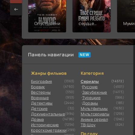
Твоё
Опустошение
сердце
Муми
будет
разбито
Панель навигации
Жанры фильмов
Категория
Биография
(1363)
Сериалы
(14572)
Боевик
(4760)
Русские
(4501)
Вестерны
(350)
Зарубежные
(14173)
Военные
(953)
Турецкие
(566)
Детективы
(2444)
Дорамы
(185)
Детские
(32)
Мультфильмы
(1630)
Документальные
(994)
Мультсериалы
(1259)
Драма
(14786)
Аниме сериал
(1246)
Исторические
(1254)
ТВ-Шоу
(624)
Короткометражки
(299)
По году