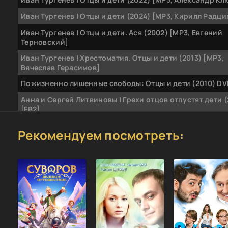
Иван Тургенев | Отцы и дети (2024) [MP3, Кирилл Радци
Иван Тургенев | Отцы и дети. Ася (2002) [MP3, Евгений
Терновский]
Иван Тургенев | Хрестоматия. Отцы и дети (2013) [MP3,
Вячеслав Герасимов]
Пожизненно лишенные свободы: Отцы и дети (2010) DV
Анна и Сергей Литвиновы | Грехи отцов отпустят дети (
[FB2]
Иван Сергеевич Тургенев | Отцы и дети (2008) [DJVU]
Рекомендуем посмотреть: