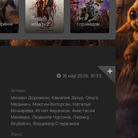
Я иду
Лига
Молодё
орённый
искать 2:
справедливости:
Новая
Вот и я
Кризис на
смена
бесконечных
землях.
Часть 2
16 мар 2026, 10:33
Актеры:
Михаил Дорожкин, Камалия Захур, Ольга
Медынич, Максим Виторган, Наталья
Бочкарёва, Игнат Акрачков, Анастасия
Макеева, Людмила Чурсина, Леонид
Якубович, Владимир Стержаков
Жанр: