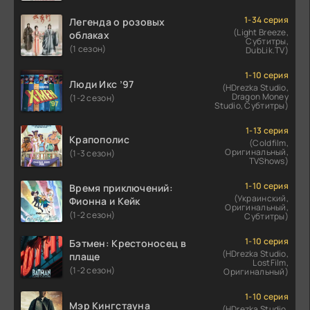
1-34 серия
Легенда о розовых
(Light Breeze,
облаках
Субтитры,
(1 сезон)
DubLik.TV)
1-10 серия
Люди Икс ’97
(HDrezka Studio,
Dragon Money
(1-2 сезон)
Studio, Субтитры)
1-13 серия
Крапополис
(Coldfilm,
Оригинальный,
(1-3 сезон)
TVShows)
1-10 серия
Время приключений:
(Украинский,
Фионна и Кейк
Оригинальный,
(1-2 сезон)
Субтитры)
1-10 серия
Бэтмен: Крестоносец в
(HDrezka Studio,
плаще
LostFilm,
(1-2 сезон)
Оригинальный)
1-10 серия
Мэр Кингстауна
(HDrezka Studio,