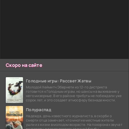
Скоро на сайте
Голодные игры: Рассвет Жатвы
Молодой Хеймитч Эбернети из 12-го дистрикта
готовится к Голодным играм, но шансы на выживание у
него мизерные. В его районе трибуты не побеждали уже
сорок лет, и это создает атмосферу безнадежности.
Полураспад
Надежда, дочь известного журналиста, в скорби о
смерти отца замечает, что многие местные жители
ушли из жизни в молодом возрасте. На похоронах звучат
разговоры о последствиях атомной бомбы.