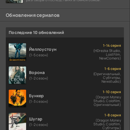
Обновления сериалов
Последние 10 обновлений
1-14 серия
Йеллоустоун
(HDrezka Studio,
LostFilm,
(1-5 сезон)
NewComers)
1-6 серия
Ворона
(Оригинальный,
Субтитры,
(1-2 сезон)
Newstudio)
1-10 серия
Бункер
(Dragon Money
Studio, Coldfilm,
(1-3 сезон)
Оригинальный)
1-8 серия
Шугар
(Dragon Money
Studio, Coldfilm,
(1-2 сезон)
Субтитры)