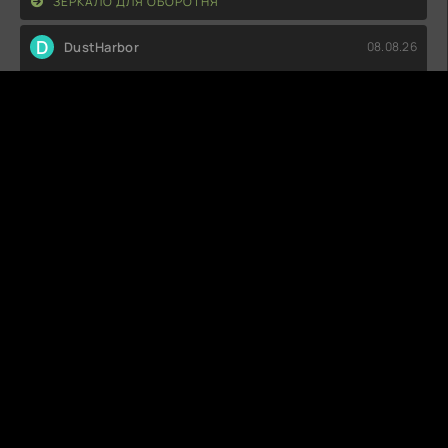
ЗЕРКАЛО ДЛЯ ОБОРОТНЯ
D
DustHarbor
08.08.26
Совсем не впечатлило. Сюжет плоский, персонажи
невыразительные, а диалоги
ТОРЕ