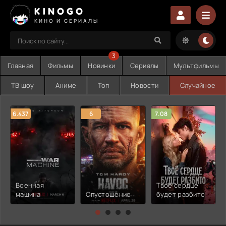
KINOGO
КИНО И СЕРИАЛЫ
3
Главная
Фильмы
Новинки
Сериалы
Мультфильмы
ТВ шоу
Аниме
Топ
Новости
Случайное
6.437
6
7.08
Военная
Твоё сердце
машина
Опустошение
будет разбито