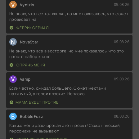
V
Vyntris
09.08.26
Не знаю, что все так хвалят, но мне показалось, что сюжет
провисает на
ФЕРРИ: СЕРИАЛ
N
NovaStar
09.08.26
Не знаю, что все в восторге, но мне показалось, что это
просто набор клише.
СПРЯЧЬ МЕНЯ
V
Vampi
09.08.26
Если честно, ожидал большего. Сюжет местами
натянутый, а герои плоские. Неплохо
МАМА БУДЕТ ПРОТИВ
B
BubbleFuzz
08.08.26
Как же меня разочаровал этот проект! Сюжет плоский,
персонажи не вызывают