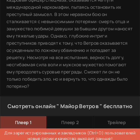
международной наркомафии, пытаясь остановить их
преступный замысел. В этом неравном бою он
сталкивается с невыносимыми потерями: смерть отца и
замужество любимой девушки за бывшим другом наносят
ему тяжелые удары. Однако, глубокие интриги
преступников приводят к тому, что Ветров оказывается
осужденным по ложному обвинению и попадает за
решетку. Несмотря на все испытания, верность долгу,
несгибаемая сила воли и мужское мужество помогают
ему преодолеть суровые преграды. Сможет ли он не
только победить зло, но и вернуть то, что однажды было
потеряно?
Смотреть онлайн " Майор Ветров " бесплатно
Плеер 1
Плеер 2
Трейлер
Для зарегистрированных и закладчиков (Ctrl+D) пользователей
новые серии и качество выходит раньше!