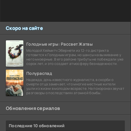
Скоро на сайте
Голодные игры: Рассвет Жатвы
Молодой Хеймитч Эбернети из 12-го дистрикта
готовится к Голодным играм, но шансы на выживание у
него мизерные. В его районе трибуты не побеждали уже
сорок лет, и это создает атмосферу безнадежности.
Полураспад
Надежда, дочь известного журналиста, в скорби о
смерти отца замечает, что многие местные жители
ушли из жизни в молодом возрасте. На похоронах звучат
разговоры о последствиях атомной бомбы.
Обновления сериалов
Последние 10 обновлений