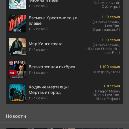
Фионна и Кейк
Оригинальный,
(1-2 сезон)
Субтитры)
1-10 серия
Бэтмен: Крестоносец в
(HDrezka Studio,
плаще
LostFilm,
(1-2 сезон)
Оригинальный)
1-10 серия
Мэр Кингстауна
(HDrezka Studio,
HDrezka Studio. 18+,
(1-4 сезон)
LostFilm)
Великолепная пятёрка
1-100 серия
(Не требуется)
(1-8 сезон)
1-8 серия
Ходячие мертвецы:
(Dragon Money
Мертвый город
Studio, LostFilm,
(1-3 сезон)
ViruseProject)
Новости