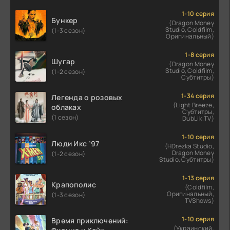
1-10 серия
Бункер
(Dragon Money
Studio, Coldfilm,
(1-3 сезон)
Оригинальный)
1-8 серия
Шугар
(Dragon Money
Studio, Coldfilm,
(1-2 сезон)
Субтитры)
1-34 серия
Легенда о розовых
(Light Breeze,
облаках
Субтитры,
(1 сезон)
DubLik.TV)
1-10 серия
Люди Икс ’97
(HDrezka Studio,
Dragon Money
(1-2 сезон)
Studio, Субтитры)
1-13 серия
Крапополис
(Coldfilm,
Оригинальный,
(1-3 сезон)
TVShows)
1-10 серия
Время приключений:
(Украинский,