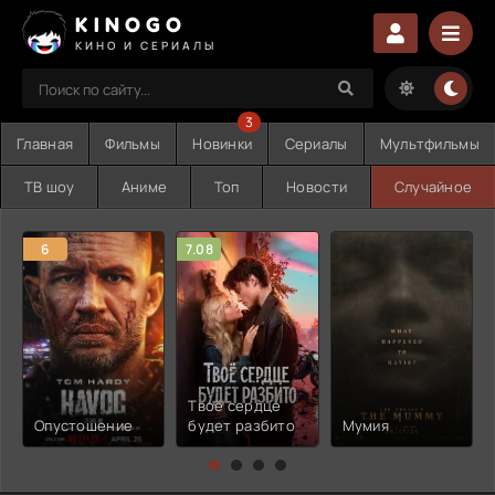
KINOGO
КИНО И СЕРИАЛЫ
3
Главная
Фильмы
Новинки
Сериалы
Мультфильмы
ТВ шоу
Аниме
Топ
Новости
Случайное
6
7.08
Твоё сердце
Опустошение
будет разбито
Мумия