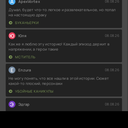
A
ApexVortex
08.08.26
Думал, будет что-то легкое и развлекательное, но попал
на настоящую драку
БУКАНЬЕРКИ
Ю
Юля
08.08.26
Как же я люблю эту историю! Каждый эпизод держит в
напряжении, а герои такие
МСТИТЕЛЬ
E
Enzura
08.08.26
Не могу понять, что все нашли в этой истории. Сюжет
какой-то плоский, персонажи
УБОЙНЫЕ КАНИКУЛЫ
Э
Эдгар
08.08.26
Что-то у меня не сложилось с этой историей. Поначалу
казалось, что будет
ВОЛШЕБНЫЙ УЧАСТОК