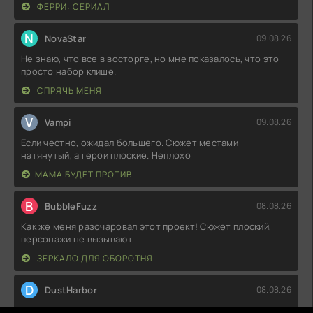
ФЕРРИ: СЕРИАЛ
N
NovaStar
09.08.26
Не знаю, что все в восторге, но мне показалось, что это
просто набор клише.
СПРЯЧЬ МЕНЯ
V
Vampi
09.08.26
Если честно, ожидал большего. Сюжет местами
натянутый, а герои плоские. Неплохо
МАМА БУДЕТ ПРОТИВ
B
BubbleFuzz
08.08.26
Как же меня разочаровал этот проект! Сюжет плоский,
персонажи не вызывают
ЗЕРКАЛО ДЛЯ ОБОРОТНЯ
D
DustHarbor
08.08.26
Совсем не впечатлило. Сюжет плоский, персонажи