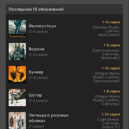
Последние 10 обновлений
1-14 серия
Йеллоустоун
(HDrezka Studio,
LostFilm,
(1-5 сезон)
NewComers)
1-6 серия
Ворона
(Оригинальный,
Субтитры,
(1-2 сезон)
Newstudio)
1-10 серия
Бункер
(Dragon Money
Studio, Coldfilm,
(1-3 сезон)
Оригинальный)
1-8 серия
Шугар
(Dragon Money
Studio, Coldfilm,
(1-2 сезон)
Субтитры)
1-34 серия
Легенда о розовых
(Light Breeze,
облаках
Субтитры,
(1 сезон)
DubLik.TV)