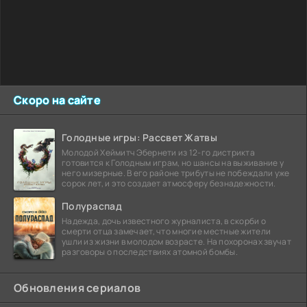
Скоро на сайте
Голодные игры: Рассвет Жатвы
Молодой Хеймитч Эбернети из 12-го дистрикта
готовится к Голодным играм, но шансы на выживание у
него мизерные. В его районе трибуты не побеждали уже
сорок лет, и это создает атмосферу безнадежности.
Полураспад
Надежда, дочь известного журналиста, в скорби о
смерти отца замечает, что многие местные жители
ушли из жизни в молодом возрасте. На похоронах звучат
разговоры о последствиях атомной бомбы.
Обновления сериалов