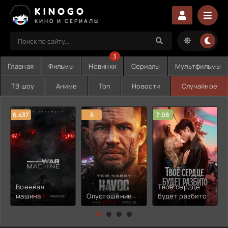
KINOGO
КИНО И СЕРИАЛЫ
3
Главная
Фильмы
Новинки
Сериалы
Мультфильмы
ТВ шоу
Аниме
Топ
Новости
Случайное
6.437
6
7.08
Военная
Твоё сердце
машина
Опустошение
будет разбито