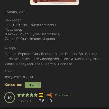
Канада, 2012,
Режиссер:
John Driftmier, Тайсон Хепберн
Продюсер:
Жаклин Бочар, Sylvie Desrochers,
Carole Dufour, Николя Мерола
Актеры:
Эдриан Буршоп, Cory Bentzgen, Lou Burhop, Stu Sprung,
Kerry McCauley, Pete Zaccagnino, Claire A. McCauley, Brad
White, Randy McGehee, Marcio Lucchese
Жанр:
документальный
Качество:
IPTVRIP
10
7.6
0
1
Голосов: