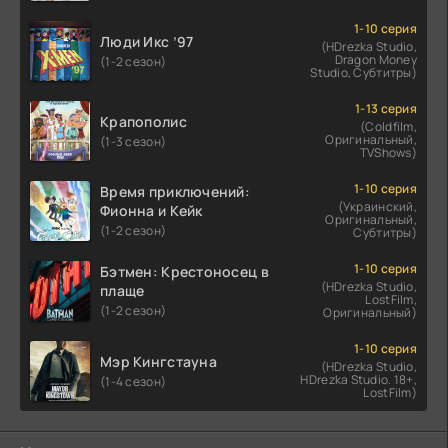
1-10 серия
Люди Икс ’97
(HDrezka Studio,
Dragon Money
(1-2 сезон)
Studio, Субтитры)
1-13 серия
Крапополис
(Coldfilm,
Оригинальный,
(1-3 сезон)
TVShows)
1-10 серия
Время приключений:
(Украинский,
Фионна и Кейк
Оригинальный,
(1-2 сезон)
Субтитры)
1-10 серия
Бэтмен: Крестоносец в
(HDrezka Studio,
плаще
LostFilm,
(1-2 сезон)
Оригинальный)
1-10 серия
Мэр Кингстауна
(HDrezka Studio,
HDrezka Studio. 18+,
(1-4 сезон)
LostFilm)