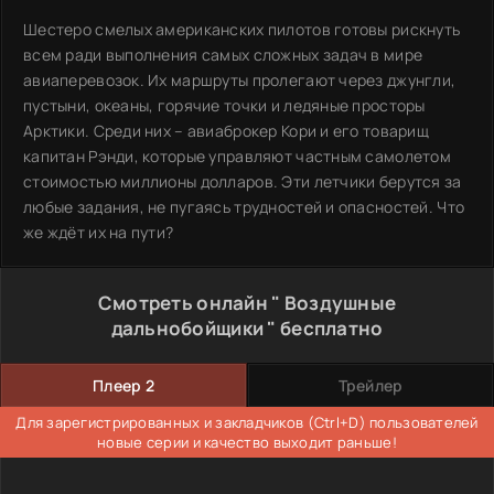
Шестеро смелых американских пилотов готовы рискнуть
всем ради выполнения самых сложных задач в мире
авиаперевозок. Их маршруты пролегают через джунгли,
пустыни, океаны, горячие точки и ледяные просторы
Арктики. Среди них – авиаброкер Кори и его товарищ
капитан Рэнди, которые управляют частным самолетом
стоимостью миллионы долларов. Эти летчики берутся за
любые задания, не пугаясь трудностей и опасностей. Что
же ждёт их на пути?
Смотреть онлайн " Воздушные
дальнобойщики " бесплатно
Плеер 2
Трейлер
Для зарегистрированных и закладчиков (Ctrl+D) пользователей
новые серии и качество выходит раньше!