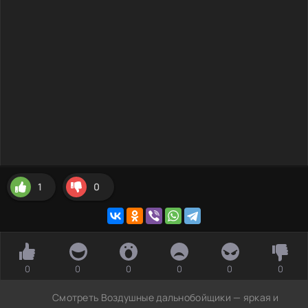
1
0
0
0
0
0
0
0
Смотреть Воздушные дальнобойщики — яркая и