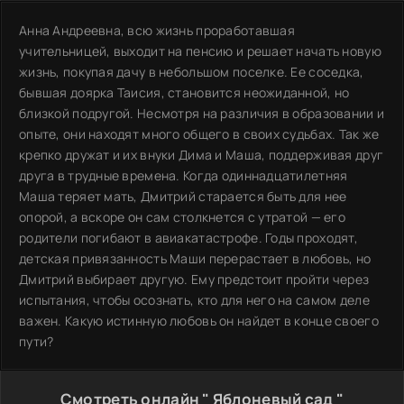
Анна Андреевна, всю жизнь проработавшая
учительницей, выходит на пенсию и решает начать новую
жизнь, покупая дачу в небольшом поселке. Ее соседка,
бывшая доярка Таисия, становится неожиданной, но
близкой подругой. Несмотря на различия в образовании и
опыте, они находят много общего в своих судьбах. Так же
крепко дружат и их внуки Дима и Маша, поддерживая друг
друга в трудные времена. Когда одиннадцатилетняя
Маша теряет мать, Дмитрий старается быть для нее
опорой, а вскоре он сам столкнется с утратой — его
родители погибают в авиакатастрофе. Годы проходят,
детская привязанность Маши перерастает в любовь, но
Дмитрий выбирает другую. Ему предстоит пройти через
испытания, чтобы осознать, кто для него на самом деле
важен. Какую истинную любовь он найдет в конце своего
пути?
Смотреть онлайн " Яблоневый сад "