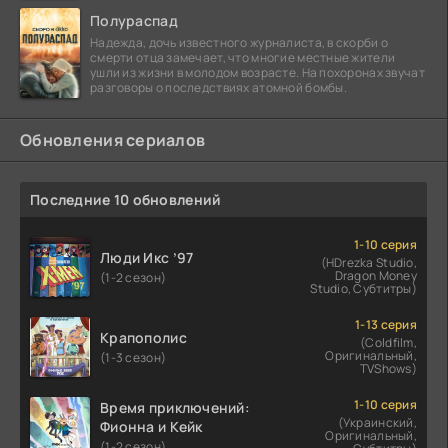
Полураспад
Надежда, дочь известного журналиста, в скорби о
смерти отца замечает, что многие местные жители
ушли из жизни в молодом возрасте. На похоронах звучат
разговоры о последствиях атомной бомбы.
Обновления сериалов
Последние 10 обновлений
1-10 серия
Люди Икс ’97
(HDrezka Studio,
Dragon Money
(1-2 сезон)
Studio, Субтитры)
1-13 серия
Крапополис
(Coldfilm,
Оригинальный,
(1-3 сезон)
TVShows)
1-10 серия
Время приключений:
(Украинский,
Фионна и Кейк
Оригинальный,
(1-2 сезон)