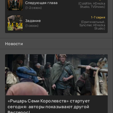
Следующая глава
(Coldfilm, HDrezka
Studio, TVShows)
(1-2 сезон)
1-7 серия
Задание
(Оригинальный,
Syncmer, HDrezka
(1 сезон)
Studio)
Новости
«Рыцарь Семи Королевств» стартует
сегодня: авторы показывают другой
Вестерос!