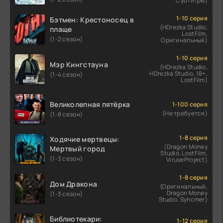
Субтитры)
1-10 серия
Бэтмен: Крестоносец в
(HDrezka Studio,
плаще
LostFilm,
(1-2 сезон)
Оригинальный)
1-10 серия
Мэр Кингстауна
(HDrezka Studio,
HDrezka Studio. 18+,
(1-4 сезон)
LostFilm)
Великолепная пятёрка
1-100 серия
(Не требуется)
(1-8 сезон)
1-8 серия
Ходячие мертвецы:
(Dragon Money
Мертвый город
Studio, LostFilm,
(1-3 сезон)
ViruseProject)
1-8 серия
Дом Дракона
(Оригинальный,
Dragon Money
(1-3 сезон)
Studio, Syncmer)
Библиотекари:
1-12 серия