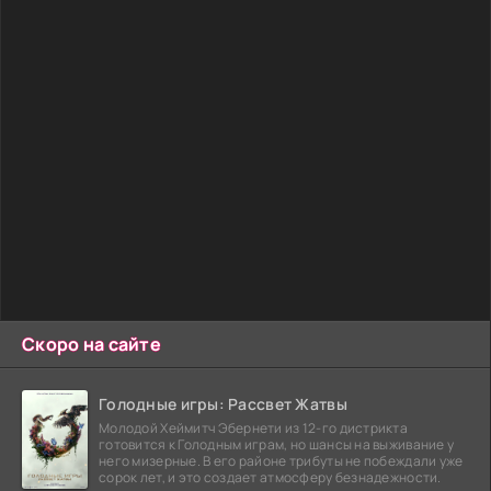
Скоро на сайте
Голодные игры: Рассвет Жатвы
Молодой Хеймитч Эбернети из 12-го дистрикта
готовится к Голодным играм, но шансы на выживание у
него мизерные. В его районе трибуты не побеждали уже
сорок лет, и это создает атмосферу безнадежности.