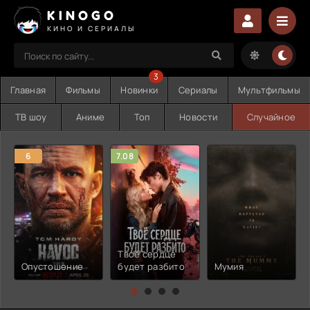
KINOGO
КИНО И СЕРИАЛЫ
3
Главная
Фильмы
Новинки
Сериалы
Мультфильмы
ТВ шоу
Аниме
Топ
Новости
Случайное
6
7.08
Твоё сердце
Опустошение
будет разбито
Мумия