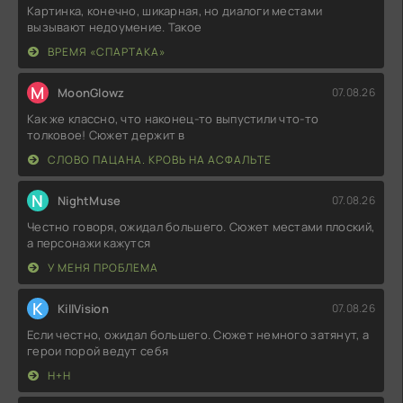
Картинка, конечно, шикарная, но диалоги местами
вызывают недоумение. Такое
ВРЕМЯ «СПАРТАКА»
M
MoonGlowz
07.08.26
Как же классно, что наконец-то выпустили что-то
толковое! Сюжет держит в
СЛОВО ПАЦАНА. КРОВЬ НА АСФАЛЬТЕ
N
NightMuse
07.08.26
Честно говоря, ожидал большего. Сюжет местами плоский,
а персонажи кажутся
У МЕНЯ ПРОБЛЕМА
K
KillVision
07.08.26
Если честно, ожидал большего. Сюжет немного затянут, а
герои порой ведут себя
Н+Н