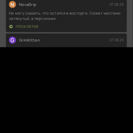
N
NovaDrip
07.08.26
Не могу сказать, что остался в восторге. Сюжет местами
затянутый, а персонажи
ПРОКЛЯТИЕ
G
GrimKitten
07.08.26
Вот это поворот! Я вообще не ожидал, что история
окажется такой захватывающей.
МОЁ ПУТЕШЕСТВИЕ К ТЕБЕ