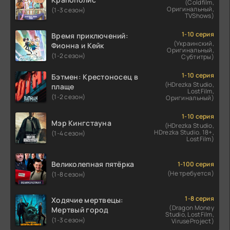
(Coldfilm,
Оригинальный,
(1-3 сезон)
TVShows)
1-10 серия
Время приключений:
(Украинский,
Фионна и Кейк
Оригинальный,
(1-2 сезон)
Субтитры)
1-10 серия
Бэтмен: Крестоносец в
(HDrezka Studio,
плаще
LostFilm,
(1-2 сезон)
Оригинальный)
1-10 серия
Мэр Кингстауна
(HDrezka Studio,
HDrezka Studio. 18+,
(1-4 сезон)
LostFilm)
Великолепная пятёрка
1-100 серия
(Не требуется)
(1-8 сезон)
1-8 серия
Ходячие мертвецы:
(Dragon Money
Мертвый город
Studio, LostFilm,
(1-3 сезон)
ViruseProject)