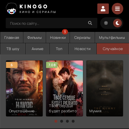
KINOGO
КИНО И СЕРИАЛЫ
3
Главная
Фильмы
Новинки
Сериалы
Мультфильмы
ТВ шоу
Аниме
Топ
Новости
Случайное
6
7.08
Твоё сердце
Опустошение
будет разбито
Мумия