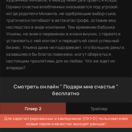
Однако счастье влюбленных оказывается под угрозой,
когда родители Михаила, не одобряющие выбор сына,
трагически погибают в автокатастрофе, оставив ему
наследство в виде компании. Тем временем бабушка
Ульяны, не зная о переменах в жизни внучки, старается
установить с ней контакт и передать ей свой успешный
бизнес. Ульяна даже не подозревает, что большие деньги,
казавшиеся бы благословением, могут обернуться
настоящим проклятием для их любви. Что же ждет их
впереди?
Смотреть онлайн " Подари мне счастье "
бесплатно
Плеер 2
Трейлер
Для зарегистрированных и закладчиков (Ctrl+D) пользователей
новые серии и качество выходит раньше!