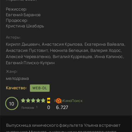
Режиссер:
Евгений Баранов
Продюсер:
Кристина Шкабарь
Актеры:
Кирилл Дыцевич, Анастасия Крылова, Екатерина Вайвала,
Анастасия Пустовит, Неонила Белецкая, Валерия Ходос,
Алексей Череватенко, Виталий Кудрявцев, Инна Капинос,
Евгений Плиско-Куприн
Жанр:
мелодрама
Качество:
WEB-DL
10
0
6.727
1
Голосов:
Выпускница химического факультета Ульяна встречает
художника Михаила, и между ними разгорается искра.