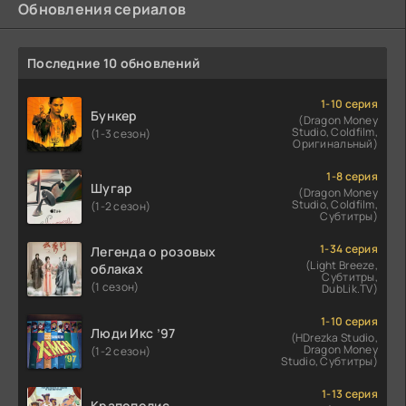
Обновления сериалов
Последние 10 обновлений
1-10 серия
Бункер
(Dragon Money
Studio, Coldfilm,
(1-3 сезон)
Оригинальный)
1-8 серия
Шугар
(Dragon Money
Studio, Coldfilm,
(1-2 сезон)
Субтитры)
1-34 серия
Легенда о розовых
(Light Breeze,
облаках
Субтитры,
(1 сезон)
DubLik.TV)
1-10 серия
Люди Икс ’97
(HDrezka Studio,
Dragon Money
(1-2 сезон)
Studio, Субтитры)
1-13 серия
Крапополис