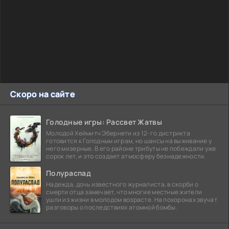
Скоро на сайте
Голодные игры: Рассвет Жатвы
Молодой Хеймитч Эбернети из 12-го дистрикта
готовится к Голодным играм, но шансы на выживание у
него мизерные. В его районе трибуты не побеждали уже
сорок лет, и это создает атмосферу безнадежности.
Полураспад
Надежда, дочь известного журналиста, в скорби о
смерти отца замечает, что многие местные жители
ушли из жизни в молодом возрасте. На похоронах звучат
разговоры о последствиях атомной бомбы.