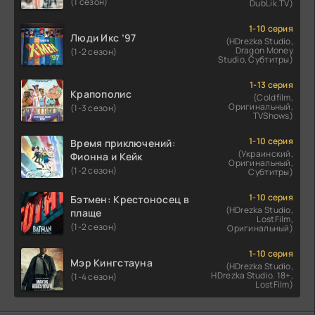
(1 сезон)
DubLik.TV)
1-10 серия
Люди Икс ’97
(HDrezka Studio,
Dragon Money
(1-2 сезон)
Studio, Субтитры)
1-13 серия
Крапополис
(Coldfilm,
Оригинальный,
(1-3 сезон)
TVShows)
1-10 серия
Время приключений:
(Украинский,
Фионна и Кейк
Оригинальный,
(1-2 сезон)
Субтитры)
1-10 серия
Бэтмен: Крестоносец в
(HDrezka Studio,
плаще
LostFilm,
(1-2 сезон)
Оригинальный)
1-10 серия
Мэр Кингстауна
(HDrezka Studio,
HDrezka Studio. 18+,
(1-4 сезон)
LostFilm)