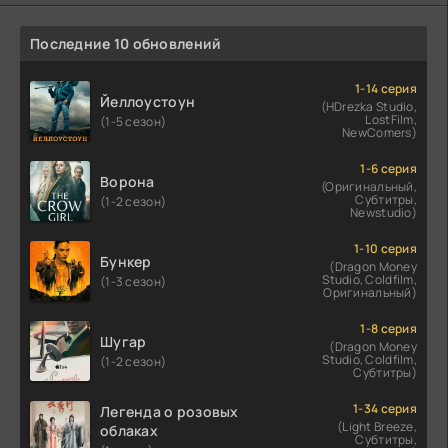
Последние 10 обновлений
1-14 серия
Йеллоустоун
(HDrezka Studio,
LostFilm,
(1-5 сезон)
NewComers)
1-6 серия
Ворона
(Оригинальный,
Субтитры,
(1-2 сезон)
Newstudio)
1-10 серия
Бункер
(Dragon Money
Studio, Coldfilm,
(1-3 сезон)
Оригинальный)
1-8 серия
Шугар
(Dragon Money
Studio, Coldfilm,
(1-2 сезон)
Субтитры)
1-34 серия
Легенда о розовых
(Light Breeze,
облаках
Субтитры,