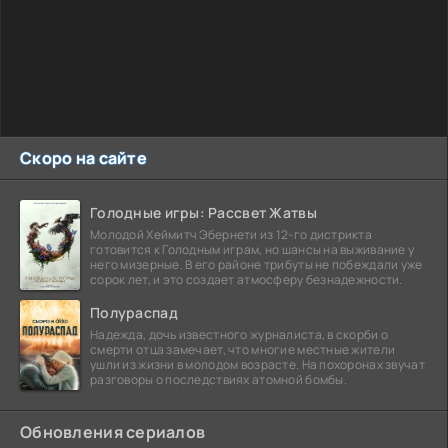
Скоро на сайте
Голодные игры: Рассвет Жатвы
Молодой Хеймитч Эбернети из 12-го дистрикта
готовится к Голодным играм, но шансы на выживание у
него мизерные. В его районе трибуты не побеждали уже
сорок лет, и это создает атмосферу безнадежности.
Полураспад
Надежда, дочь известного журналиста, в скорби о
смерти отца замечает, что многие местные жители
ушли из жизни в молодом возрасте. На похоронах звучат
разговоры о последствиях атомной бомбы.
Обновления сериалов