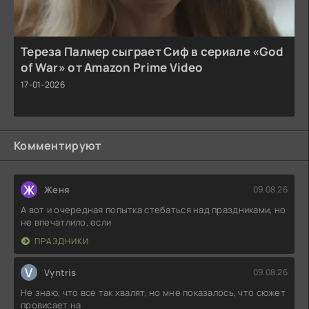
Тереза Палмер сыграет Сиф в сериале «God
of War» от Amazon Prime Video
17-01-2026
Комментируют
Ж
Женя
09.08.26
А вот и очередная попытка стебаться над праздниками, но
не впечатлило, если
ПРАЗДНИКИ
V
Vyntris
09.08.26
Не знаю, что все так хвалят, но мне показалось, что сюжет
провисает на