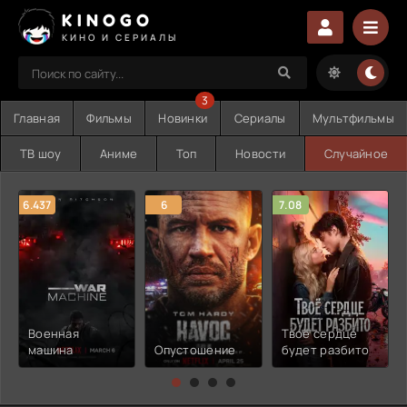
KINOGO
КИНО И СЕРИАЛЫ
3
Главная
Фильмы
Новинки
Сериалы
Мультфильмы
ТВ шоу
Аниме
Топ
Новости
Случайное
6.437
6
7.08
Военная
Твоё сердце
машина
Опустошение
будет разбито