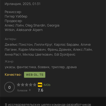
Ирландия, 2025, 01:31
Режиссер:
Питер Уэббер
Продюсер:
Алекс Лэйн, Oleg Shardin, Georgia
Witkin, Aleksandr Alpern
Актеры:
Джеймс Пэкстон, Лилли Круг, Карлос Бардем, Аличе
Пагани, Ядран Малкович, Франц Драмех, Алекс Лэйн,
Анна Раст, Милош Цветкович, Edi Djordjevic
Жанр:
ужасы, фантастика, боевик, триллер, драма
Качество:
WEB-DL, TS
0
7.6
0
Голосов:
В исследовательских целях команда разработчиков