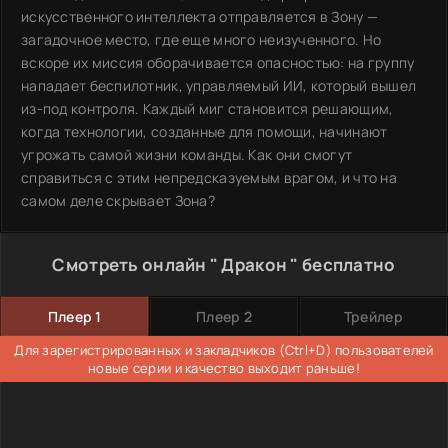
искусственного интеллекта отправляется в Зону —
загадочное место, где еще много неизученного. Но
вскоре их миссия оборачивается опасностью: на группу
нападает беспилотник, управляемый ИИ, который вышел
из-под контроля. Каждый миг становится решающим,
когда технологии, созданные для помощи, начинают
угрожать самой жизни команды. Как они смогут
справиться с этим непредсказуемым врагом, и что на
самом деле скрывает Зона?
Смотреть онлайн " Дракон " бесплатно
Плеер 1
Плеер 2
Трейлер
Для зарегистрированных и закладчиков (Ctrl+D) пользователей
новые серии и качество выходит раньше!