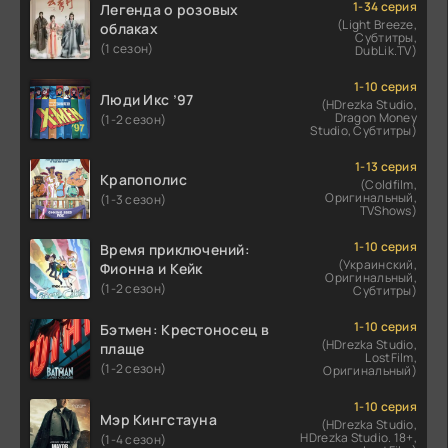
1-34 серия
Легенда о розовых
(Light Breeze,
облаках
Субтитры,
(1 сезон)
DubLik.TV)
1-10 серия
Люди Икс ’97
(HDrezka Studio,
Dragon Money
(1-2 сезон)
Studio, Субтитры)
1-13 серия
Крапополис
(Coldfilm,
Оригинальный,
(1-3 сезон)
TVShows)
1-10 серия
Время приключений:
(Украинский,
Фионна и Кейк
Оригинальный,
(1-2 сезон)
Субтитры)
1-10 серия
Бэтмен: Крестоносец в
(HDrezka Studio,
плаще
LostFilm,
(1-2 сезон)
Оригинальный)
1-10 серия
Мэр Кингстауна
(HDrezka Studio,
HDrezka Studio. 18+,
(1-4 сезон)