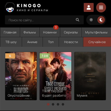
KINOGO
КИНО И СЕРИАЛЫ
3
Главная
Фильмы
Новинки
Сериалы
Мультфильмы
ТВ шоу
Аниме
Топ
Новости
Случайное
6
7.08
Твоё сердце
Опустошение
будет разбито
Мумия