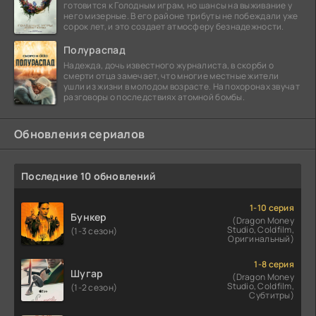
готовится к Голодным играм, но шансы на выживание у
него мизерные. В его районе трибуты не побеждали уже
сорок лет, и это создает атмосферу безнадежности.
Полураспад
Надежда, дочь известного журналиста, в скорби о
смерти отца замечает, что многие местные жители
ушли из жизни в молодом возрасте. На похоронах звучат
разговоры о последствиях атомной бомбы.
Обновления сериалов
Последние 10 обновлений
1-10 серия
Бункер
(Dragon Money
Studio, Coldfilm,
(1-3 сезон)
Оригинальный)
1-8 серия
Шугар
(Dragon Money
Studio, Coldfilm,
(1-2 сезон)
Субтитры)