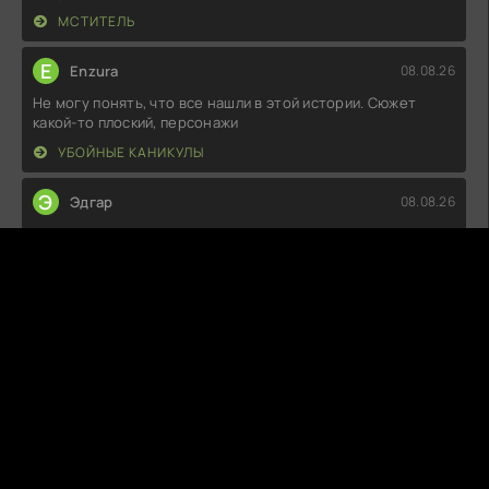
МСТИТЕЛЬ
E
Enzura
08.08.26
Не могу понять, что все нашли в этой истории. Сюжет
какой-то плоский, персонажи
УБОЙНЫЕ КАНИКУЛЫ
Э
Эдгар
08.08.26
Что-то у меня не сложилось с этой историей. Поначалу
казалось, что будет
ВОЛШЕБНЫЙ УЧАСТОК