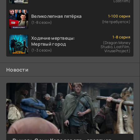
LostFilm)
Великолепная пятёрка
1-100 серия
(Не требуется)
(1-8 сезон)
1-8 серия
Ходячие мертвецы:
(Dragon Money
Мертвый город
Studio, LostFilm,
(1-3 сезон)
ViruseProject)
Новости