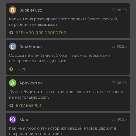
B
BubbleFuzz
08.08.26
Как же меня разочаровал этот проект! Сюжет плоский,
персонажи не вызывают
ЗЕРКАЛО ДЛЯ ОБОРОТНЯ
D
DustHarbor
08.08.26
Совсем не впечатлило. Сюжет плоский, персонажи
невыразительные, а диалоги
ТОРЕ
A
ApexVortex
08.08.26
Думал, будет что-то легкое и развлекательное, но попал
на настоящую драку
БУКАНЬЕРКИ
Ю
Юля
08.08.26
Как же я люблю эту историю! Каждый эпизод держит в
напряжении, а герои такие