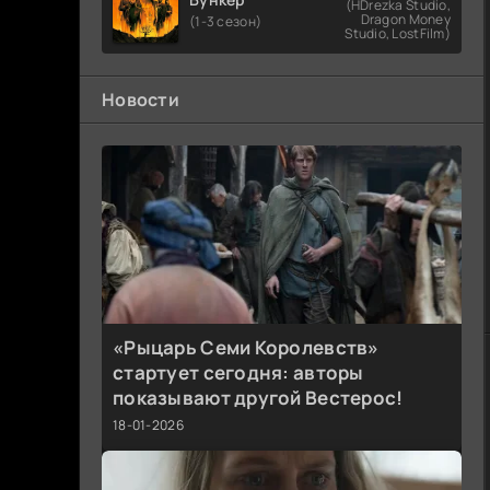
(HDrezka Studio,
Dragon Money
(1-3 сезон)
Studio, LostFilm)
Новости
«Рыцарь Семи Королевств»
стартует сегодня: авторы
показывают другой Вестерос!
18-01-2026