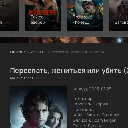
Бой со
Проект
я
зверем
«Конец
Загов
света»
Киного
»
Фильмы
» Переспать, жениться или убить
Переспать, жениться или убить (
MARRY F*** KILL
Канада, 2023, 01:28
Режиссер:
Кэролайн Лабреш
Продюсер:
Кейли Кэвэна, Саманта
Эллисон, Adam Feigen,
Грэхэм Лудлоу