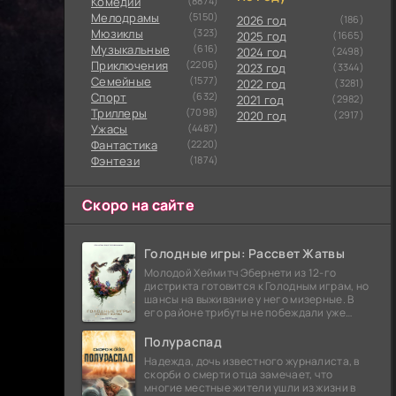
Комедии
(8874)
Мелодрамы
(5150)
2026 год
(186)
Мюзиклы
(323)
2025 год
(1665)
Музыкальные
(616)
2024 год
(2498)
Приключения
(2206)
2023 год
(3344)
Семейные
(1577)
2022 год
(3281)
Cпорт
(632)
2021 год
(2982)
Триллеры
(7098)
2020 год
(2917)
Ужасы
(4487)
Фантастика
(2220)
Фэнтези
(1874)
Скоро на сайте
Голодные игры: Рассвет Жатвы
Молодой Хеймитч Эбернети из 12-го
дистрикта готовится к Голодным играм, но
шансы на выживание у него мизерные. В
его районе трибуты не побеждали уже
сорок лет, и это создает атмосферу
безнадежности.
Полураспад
Надежда, дочь известного журналиста, в
скорби о смерти отца замечает, что
многие местные жители ушли из жизни в