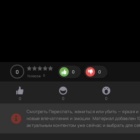
0
0
0
0
Голосов:
0
0
0
Смотреть Переспать, жениться или убить — яркая и
новые впечатления и эмоции. Материал добавлен 1
актуальным контентом уже сейчас и выбрать для с