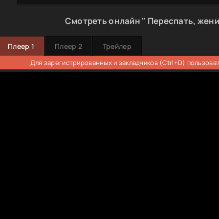
Смотреть онлайн " Переспать, жени
Плеер 1
Плеер 2
Трейлер
Для зарегистрированных и закладчиков (Ctrl+D) пользова