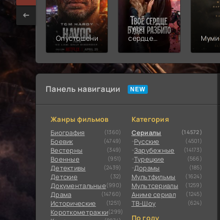
Твоё
Опустошение
сердце
Муми
будет
разбито
Панель навигации
Жанры фильмов
Категория
Биография
(1360)
Сериалы
(14572)
Боевик
(4749)
Русские
(4501)
Вестерны
(349)
Зарубежные
(14173)
Военные
(951)
Турецкие
(566)
Детективы
(2439)
Дорамы
(185)
Детские
(32)
Мультфильмы
(1624)
Документальные
(990)
Мультсериалы
(1259)
Драма
(14760)
Аниме сериал
(1245)
Исторические
(1251)
ТВ-Шоу
(624)
Короткометражки
(299)
По году