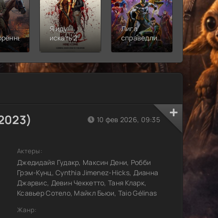
Я иду
Лига
Молодё
орённый
искать 2:
справедливости:
Новая
Вот и я
Кризис на
смена
бесконечных
землях.
Часть 2
2023)
10 фев 2026, 09:35
Актеры:
Джедидайя Гудакр, Максин Дени, Робби
Грэм-Кунц, Cynthia Jimenez-Hicks, Дианна
Джарвис, Девин Чеккетто, Таня Кларк,
Ксавьер Сотело, Майкл Бьюи, Taio Gélinas
Жанр: