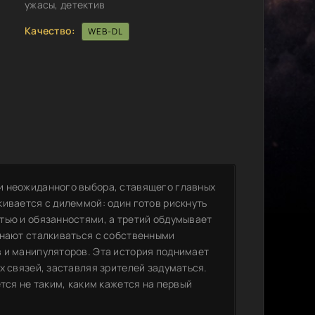
ужасы, детектив
Качество:
WEB-DL
и неожиданного выбора, ставящего главных
кивается с дилеммой: один готов рискнуть
тью и обязанностями, а третий обдумывает
инают сталкиваться с собственными
 и манипуляторов. Эта история поднимает
х связей, заставляя зрителей задуматься.
тся не таким, каким кажется на первый