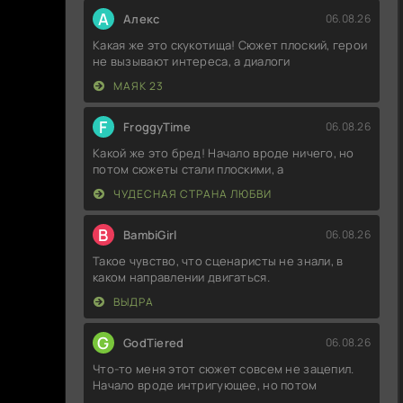
А
Алекс
06.08.26
Какая же это скукотища! Сюжет плоский, герои
не вызывают интереса, а диалоги
МАЯК 23
F
FroggyTime
06.08.26
Какой же это бред! Начало вроде ничего, но
потом сюжеты стали плоскими, а
ЧУДЕСНАЯ СТРАНА ЛЮБВИ
B
BambiGirl
06.08.26
Такое чувство, что сценаристы не знали, в
каком направлении двигаться.
ВЫДРА
G
GodTiered
06.08.26
Что-то меня этот сюжет совсем не зацепил.
Начало вроде интригующее, но потом