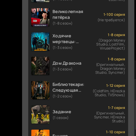
Великолепная
1-100 серия
пятёрка
(Не требуется)
(1-8 сезон)
1-8 серия
Ходячие
(Dragon Money
мертвецы:
Studio, LostFilm,
Мертвый
(1-3 сезон)
ViruseProject)
город
1-8 серия
Дом Дракона
(Оригинальный,
Dragon Money
(1-3 сезон)
Studio, Syncmer)
Библиотекари:
1-12 серия
Следующая
(Coldfilm, HDrezka
Studio, TVShows)
глава
(1-2 сезон)
1-7 серия
Задание
(Оригинальный,
Syncmer, HDrezka
(1 сезон)
Studio)
1-10 серия
Бункер