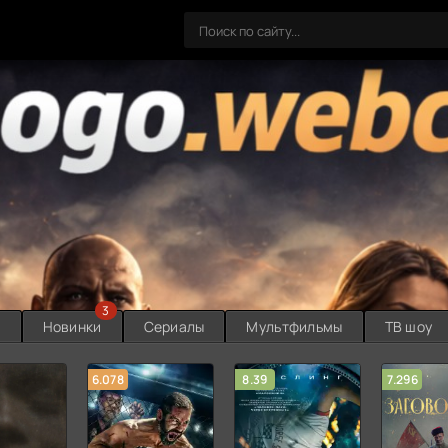
3
ы
Новинки
Сериалы
Мультфильмы
ТВ шоу
6.078
8.39
7.296