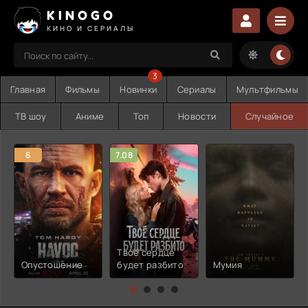
KINOGO
КИНО И СЕРИАЛЫ
3
Главная
Фильмы
Новинки
Сериалы
Мультфильмы
ТВ шоу
Аниме
Топ
Новости
Случайное
6
7.08
Твоё сердце
Опустошение
будет разбито
Мумия