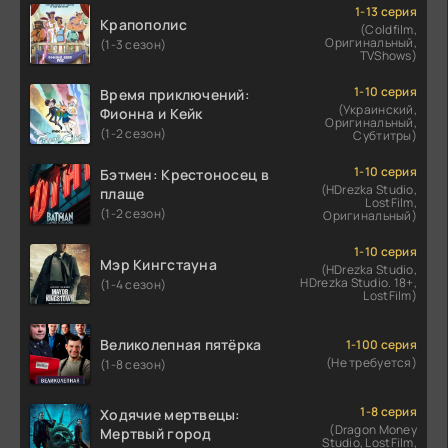
1-13 серия
Крапополис
(Coldfilm,
Оригинальный,
(1-3 сезон)
TVShows)
1-10 серия
Время приключений:
(Украинский,
Фионна и Кейк
Оригинальный,
(1-2 сезон)
Субтитры)
1-10 серия
Бэтмен: Крестоносец в
(HDrezka Studio,
плаще
LostFilm,
(1-2 сезон)
Оригинальный)
1-10 серия
Мэр Кингстауна
(HDrezka Studio,
HDrezka Studio. 18+,
(1-4 сезон)
LostFilm)
Великолепная пятёрка
1-100 серия
(Не требуется)
(1-8 сезон)
1-8 серия
Ходячие мертвецы:
(Dragon Money
Мертвый город
Studio, LostFilm,