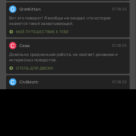
G
GrimKitten
07.08.26
Вот это поворот! Я вообще не ожидал, что история
окажется такой захватывающей.
МОЁ ПУТЕШЕСТВИЕ К ТЕБЕ
С
Севa
07.08.26
Довольно средненькая работа, не хватает динамики и
интересных поворотов.
ОТЕЛЬ ДЛЯ ДВОИХ
C
ChillMoth
07.08.26
Не могу сказать, что остался в восторге. Сюжет местами
запутанный, а персонажи
КОРЁ-КИДАНЬСКИЕ ВОЙНЫ