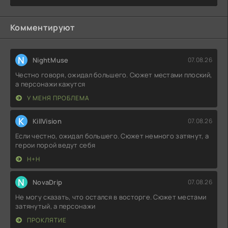
Комментируют
N
NightMuse
07.08.26
Честно говоря, ожидал большего. Сюжет местами плоский,
а персонажи кажутся
У МЕНЯ ПРОБЛЕМА
K
KillVision
07.08.26
Если честно, ожидал большего. Сюжет немного затянут, а
герои порой ведут себя
Н+Н
N
NovaDrip
07.08.26
Не могу сказать, что остался в восторге. Сюжет местами
затянутый, а персонажи
ПРОКЛЯТИЕ