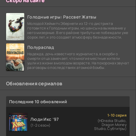
Скоро на сайте
Голодные игры: Рассвет Жатвы
Молодой Хеймитч Эбернети из 12-го дистрикта
готовится к Голодным играм, но шансы на выживание у
него мизерные. В его районе трибуты не побеждали уже
сорок лет, и это создает атмосферу безнадежности.
Полураспад
Надежда, дочь известного журналиста, в скорби о
смерти отца замечает, что многие местные жители
ушли из жизни в молодом возрасте. На похоронах звучат
разговоры о последствиях атомной бомбы.
Обновления сериалов
Последние 10 обновлений
1-10 серия
Люди Икс ’97
(HDrezka Studio,
Dragon Money
(1-2 сезон)
Studio, Субтитры)