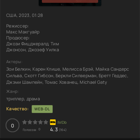
США, 2023, 01:28
Режиссер:
Макс Макгуайр
Продюсер:
Джози Фицджералд, Тим
Джонсон, Джозеф Уилка
Актеры:
Зои Белкин, Карен Клише, Мелисса Брэй, Майка Сандерс
Сильва, Скотт Гибсон, Беркли Силверман, Бретт Геддес,
Джэми Шампейн, Томас Хованец, Michael Gaty
Жанр:
триллер, драма
Качество:
WEB-DL
0
4.3
0
Голосов:
(164)