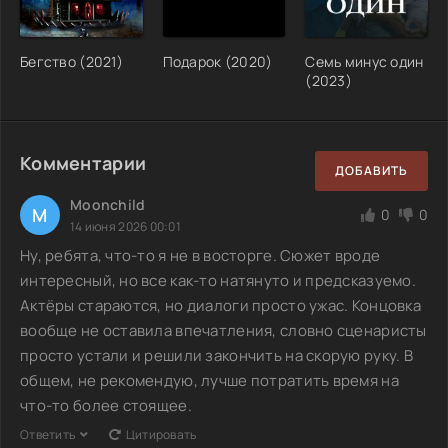
Бегство (2021)
Подарок (2020)
Семь минус один
(2023)
Комментарии
ДОБАВИТЬ
Moonchild
M
0
0
14 июня 2026 00:01
Ну, ребята, что-то я не в восторге. Сюжет вроде
интересный, но все как-то натянуто и предсказуемо.
Актёры стараются, но диалоги просто ужас. Концовка
вообще не оставила впечатления, словно сценаристы
просто устали и решили закончить на скорую руку. В
общем, не рекомендую, лучше потратить время на
что-то более стоящее.
Ответить
Цитировать