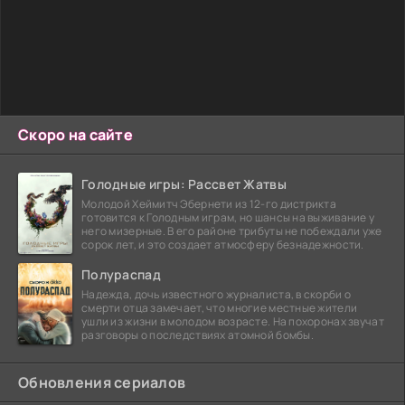
Скоро на сайте
Голодные игры: Рассвет Жатвы
Молодой Хеймитч Эбернети из 12-го дистрикта
готовится к Голодным играм, но шансы на выживание у
него мизерные. В его районе трибуты не побеждали уже
сорок лет, и это создает атмосферу безнадежности.
Полураспад
Надежда, дочь известного журналиста, в скорби о
смерти отца замечает, что многие местные жители
ушли из жизни в молодом возрасте. На похоронах звучат
разговоры о последствиях атомной бомбы.
Обновления сериалов