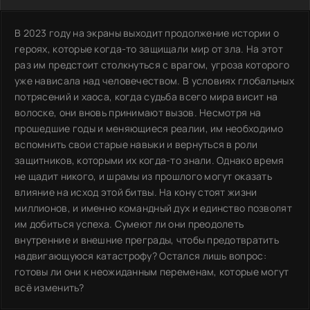
В 2023 году на экраны выходит продолжение истории о
героях, которые когда-то защищали мир от зла. На этот
раз им предстоит столкнуться с врагом, угроза которого
уже нависала над человечеством. В условиях глобальных
потрясений и хаоса, когда судьба всего мира висит на
волоске, они вновь принимают вызов. Несмотря на
прошедшие годы и меняющиеся реалии, им необходимо
вспомнить свои старые навыки и вернуться в роли
защитников, которыми их когда-то знали. Однако время
не щадит никого, и шрамы из прошлого могут оказать
влияние на исход этой битвы. На кону стоят жизни
миллионов, и именно командный дух и единство позволят
им добиться успеха. Сумеют ли они преодолеть
внутренние и внешние преграды, чтобы предотвратить
надвигающуюся катастрофу? Остался лишь вопрос:
готовы ли они к неожиданным переменам, которые могут
всё изменить?