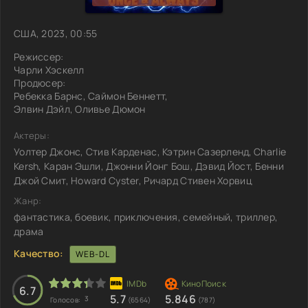
США, 2023, 00:55
Режиссер:
Чарли Хэскелл
Продюсер:
Ребекка Барнс, Саймон Беннетт,
Элвин Дэйл, Оливье Дюмон
Актеры:
Уолтер Джонс, Стив Карденас, Кэтрин Сазерленд, Charlie
Kersh, Каран Эшли, Джонни Йонг Бош, Дэвид Йост, Бенни
Джой Смит, Howard Cyster, Ричард Стивен Хорвиц
Жанр:
фантастика, боевик, приключения, семейный, триллер,
драма
Качество:
WEB-DL
6.7
5.7
5.846
3
Голосов:
(6564)
(787)