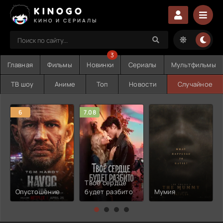
KINOGO
КИНО И СЕРИАЛЫ
3
Главная
Фильмы
Новинки
Сериалы
Мультфильмы
ТВ шоу
Аниме
Топ
Новости
Случайное
6
7.08
Твоё сердце
Опустошение
будет разбито
Мумия