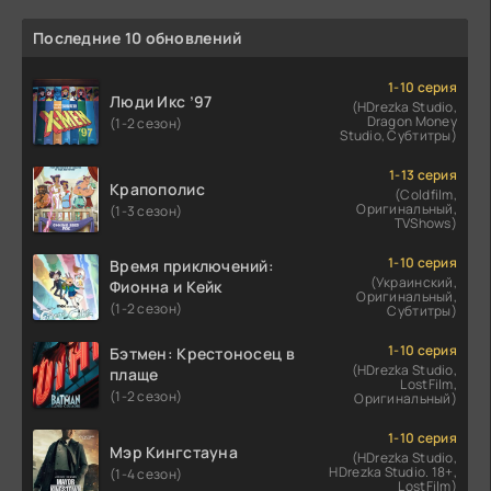
Последние 10 обновлений
1-10 серия
Люди Икс ’97
(HDrezka Studio,
Dragon Money
(1-2 сезон)
Studio, Субтитры)
1-13 серия
Крапополис
(Coldfilm,
Оригинальный,
(1-3 сезон)
TVShows)
1-10 серия
Время приключений:
(Украинский,
Фионна и Кейк
Оригинальный,
(1-2 сезон)
Субтитры)
1-10 серия
Бэтмен: Крестоносец в
(HDrezka Studio,
плаще
LostFilm,
(1-2 сезон)
Оригинальный)
1-10 серия
Мэр Кингстауна
(HDrezka Studio,
HDrezka Studio. 18+,
(1-4 сезон)
LostFilm)