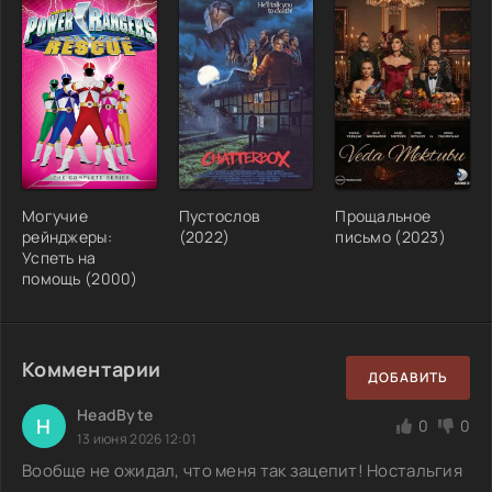
Могучие
Пустослов
Прощальное
рейнджеры:
(2022)
письмо (2023)
Успеть на
помощь (2000)
Комментарии
ДОБАВИТЬ
HeadByte
H
0
0
13 июня 2026 12:01
Вообще не ожидал, что меня так зацепит! Ностальгия