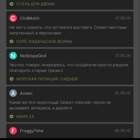
ОТЕЛЬ ДЛЯ ДВОИХ
C
ChillMoth
07.08.26
Не могу сказать, что остался в восторге. Сюжет местами
запутанный, а персонажи
КОРЁ-КИДАНЬСКИЕ ВОЙНЫ
N
NoScopeGod
07.08.26
Честно говоря, показалось, что создатели просто решили
повторить старые трюки с
МОРСКАЯ ПОЛИЦИЯ: СИДНЕЙ
А
Алекс
06.08.26
Какая же это скукотища! Сюжет плоский, герои не
вызывают интереса, а диалоги
МАЯК 23
F
FroggyTime
06.08.26
Какой же это бред! Начало вроде ничего, но потом