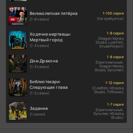
Великолепная пятёрка
1-100 серия
(Не требуется)
(1-8 сезон)
1-8 серия
Ходячие мертвецы:
(Dragon Money
Мертвый город
Studio, LostFilm,
(1-3 сезон)
ViruseProject)
1-8 серия
Дом Дракона
(Оригинальный,
Dragon Money
(1-3 сезон)
Studio, Syncmer)
Библиотекари:
1-12 серия
Следующая глава
(Coldfilm, HDrezka
Studio, TVShows)
(1-2 сезон)
1-7 серия
Задание
(Оригинальный,
Syncmer, HDrezka
(1 сезон)
Studio)