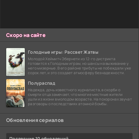
Скоро на сайте
Голодные игры: Рассвет Жатвы
Молодой Хеймитч Эбернети из 12-го дистрикта
готовится к Голодным играм, но шансы на выживание у
него мизерные. В его районе трибуты не побеждали уже
сорок лет, и это создает атмосферу безнадежности.
Полураспад
Надежда, дочь известного журналиста, в скорби о
смерти отца замечает, что многие местные жители
ушли из жизни в молодом возрасте. На похоронах звучат
разговоры о последствиях атомной бомбы.
Обновления сериалов
Последние 10 обновлений