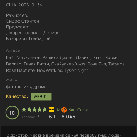
США, 2026, 01:34
Режиссер:
Эндрю Стэнтон
Продюсер:
Джаред Голдман, Дэниэл
Бекерман, Колби Дэй
Актеры:
Кейт Маккиннон, Рашида Джонс, Давид Диггс, Хорхе
Варгас, Таная Битти, Скайуокер Хьюз, Рона Риз, Tatyana
Rose Baptiste, Nox Watkins, Tyson Night
Жанр:
фантастика, драма
Качество:
WEB-DL
10
6.1
6.045
1
Голосов:
В доисторические времена семья первобытных людей