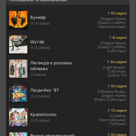
1-10 серия
Бункер
(Dragon Money
Studio, Coldfilm,
(1-3 сезон)
Оригинальный)
1-8 серия
Шугар
(Dragon Money
Studio, Coldfilm,
(1-2 сезон)
Субтитры)
1-34 серия
Легенда о розовых
(Light Breeze,
облаках
Субтитры,
(1 сезон)
DubLik.TV)
1-10 серия
Люди Икс ’97
(HDrezka Studio,
Dragon Money
(1-2 сезон)
Studio, Субтитры)
1-13 серия
Крапополис
(Coldfilm,
Оригинальный,
(1-3 сезон)
TVShows)
1-10 серия
Время приключений: