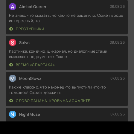
A
AimbotQueen
08.08.26
Не знаю, что сказать, но как-то не зацепило. Сюжет вроде
интересный, но
ПРЕСТУПНИКИ
S
Solyn
08.08.26
Картинка, конечно, шикарная, но диалоги местами
вызывают недоумение. Такое
ВРЕМЯ «СПАРТАКА»
M
MoonGlowz
07.08.26
Как же классно, что наконец-то выпустили что-то
толковое! Сюжет держит в
СЛОВО ПАЦАНА. КРОВЬ НА АСФАЛЬТЕ
N
NightMuse
07.08.26
Честно говоря, ожидал большего. Сюжет местами плоский,
а персонажи кажутся