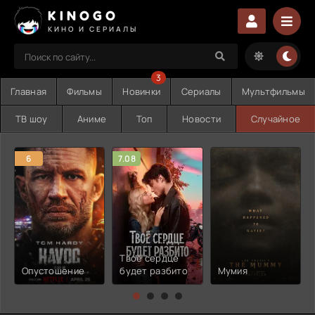
KINOGO
КИНО И СЕРИАЛЫ
3
Главная
Фильмы
Новинки
Сериалы
Мультфильмы
ТВ шоу
Аниме
Топ
Новости
Случайное
6
7.08
Твоё сердце
Опустошение
будет разбито
Мумия