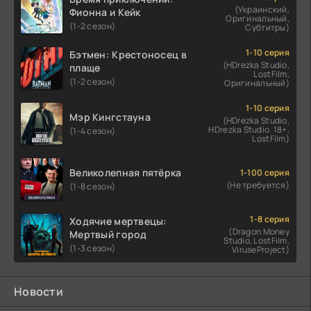
(Украинский,
Фионна и Кейк
Оригинальный,
(1-2 сезон)
Субтитры)
1-10 серия
Бэтмен: Крестоносец в
(HDrezka Studio,
плаще
LostFilm,
(1-2 сезон)
Оригинальный)
1-10 серия
Мэр Кингстауна
(HDrezka Studio,
HDrezka Studio. 18+,
(1-4 сезон)
LostFilm)
Великолепная пятёрка
1-100 серия
(Не требуется)
(1-8 сезон)
1-8 серия
Ходячие мертвецы:
(Dragon Money
Мертвый город
Studio, LostFilm,
(1-3 сезон)
ViruseProject)
Новости