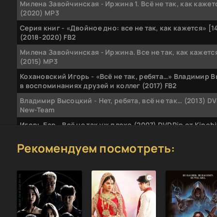
Милена Завойчинская - Иржина 1. Всё не так, как кажет
(2020) MP3
Серия книг - «Двойное дно: все не так, как кажется» [1
(2018-2020) FB2
Милена Завойчинская - Иржина. Все не так, как кажется
(2015) МР3
Кохановский Игорь - «Всё не так, ребята…» Владимир 
в воспоминаниях друзей и коллег (2017) FB2
Владимир Высоцкий - Нет, ребята, всё не так… (2013) DV
New-Team
Игорь Бар - Всё не так уж плохо (2007) DVDRip от Kinobi
Анна Де Симоне, Ана Мария Сепе | Почему все идет не 
Рекомендуем посмотреть:
Отпустить прошлое, разобраться в себе и найти опору 
[PDF, RTF, EPUB]
Милена Завойчинская | Иржина (Книга 1). Всё не так, ка
кажется (2020) [MP3, Алевтина Жарова]
Рафаэль Сантандреу | Всё не так ужасно. Философия с
счастливых (2025) [MP3, Весна Алена]