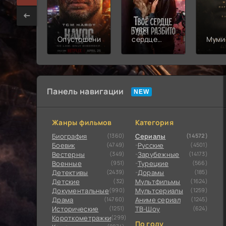
Твоё
Опустошение
сердце
Муми
будет
разбито
Панель навигации
Жанры фильмов
Категория
Биография
(1360)
Сериалы
(14572)
Боевик
(4749)
Русские
(4501)
Вестерны
(349)
Зарубежные
(14173)
Военные
(951)
Турецкие
(566)
Детективы
(2439)
Дорамы
(185)
Детские
(32)
Мультфильмы
(1624)
Документальные
(990)
Мультсериалы
(1259)
Драма
(14760)
Аниме сериал
(1245)
Исторические
(1251)
ТВ-Шоу
(624)
Короткометражки
(299)
По году