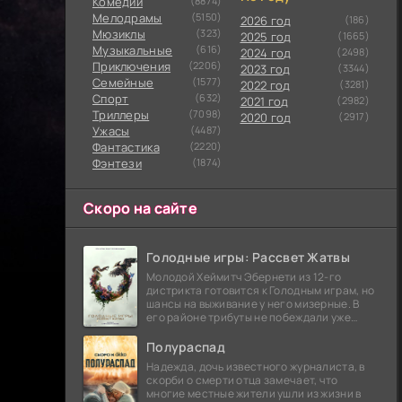
Комедии
(8874)
Мелодрамы
(5150)
2026 год
(186)
Мюзиклы
(323)
2025 год
(1665)
Музыкальные
(616)
2024 год
(2498)
Приключения
(2206)
2023 год
(3344)
Семейные
(1577)
2022 год
(3281)
Cпорт
(632)
2021 год
(2982)
Триллеры
(7098)
2020 год
(2917)
Ужасы
(4487)
Фантастика
(2220)
Фэнтези
(1874)
Скоро на сайте
Голодные игры: Рассвет Жатвы
Молодой Хеймитч Эбернети из 12-го
дистрикта готовится к Голодным играм, но
шансы на выживание у него мизерные. В
его районе трибуты не побеждали уже
сорок лет, и это создает атмосферу
безнадежности.
Полураспад
Надежда, дочь известного журналиста, в
скорби о смерти отца замечает, что
многие местные жители ушли из жизни в