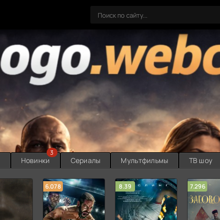
3
ы
Новинки
Сериалы
Мультфильмы
ТВ шоу
6.078
8.39
7.296