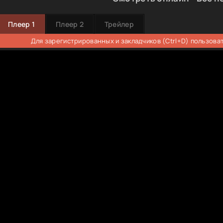
Плеер 1
Плеер 2
Трейлер
Для зарегистрированных и закладчиков (Ctrl+D) пользова