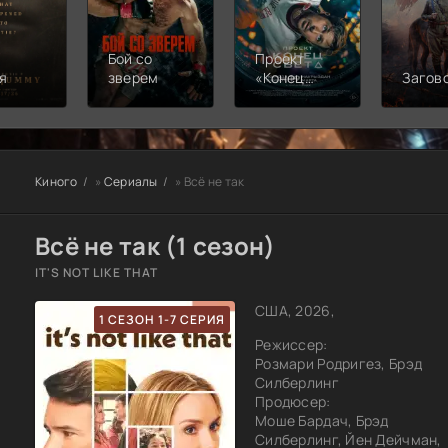
Бой со
Проект
я
зверем
«Конец
Загов
света»
Киного
»
Сериалы
» Всё не так
Всё не так (1 сезон)
IT'S NOT LIKE THAT
США, 2026,
1 СЕЗОН 1-7 СЕРИЯ
Режиссер:
Розмари Родригез, Брэд
Силберлинг
Продюсер:
Моше Бардач, Брэд
Силберлинг, Йен Дейчман,