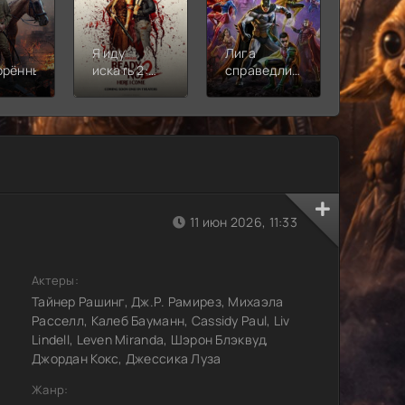
Я иду
Лига
Молодё
орённый
искать 2:
справедливости:
Новая
Вот и я
Кризис на
смена
бесконечных
землях.
Часть 2
11 июн 2026, 11:33
Актеры:
Тайнер Рашинг, Дж.Р. Рамирез, Михаэла
Расселл, Калеб Бауманн, Cassidy Paul, Liv
Lindell, Leven Miranda, Шэрон Блэквуд,
Джордан Кокс, Джессика Луза
Жанр: