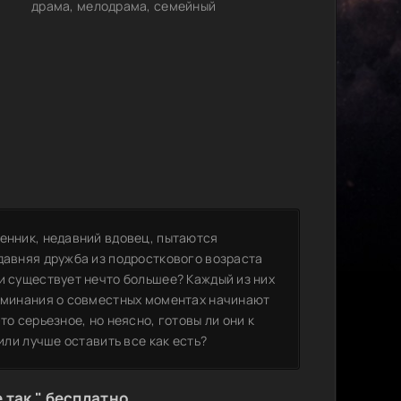
драма, мелодрама, семейный
щенник, недавний вдовец, пытаются
давняя дружба из подросткового возраста
и существует нечто большее? Каждый из них
поминания о совместных моментах начинают
то серьезное, но неясно, готовы ли они к
или лучше оставить все как есть?
 так " бесплатно