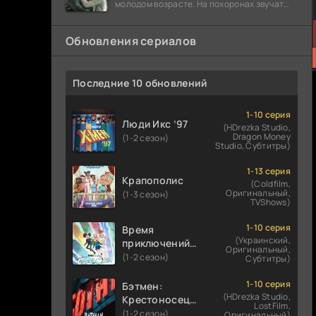
молодом возрасте. На похоронах звучат
разговоры о последствиях атомной бомбы.
Обновления сериалов
Последние 10 обновлений
1-10 серия
Люди Икс ’97
(HDrezka Studio,
Dragon Money
(1-2 сезон)
Studio, Субтитры)
1-13 серия
Крапополис
(Coldfilm,
Оригинальный,
(1-3 сезон)
TVShows)
1-10 серия
Время
(Украинский,
приключений:
Оригинальный,
Фионна и Кейк
(1-2 сезон)
Субтитры)
1-10 серия
Бэтмен:
(HDrezka Studio,
Крестоносец в
LostFilm,
плаще
(1-2 сезон)
Оригинальный)