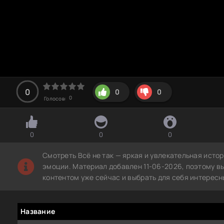
0
0
0
0
Голосов:
0
0
0
Смотреть Всё не так — яркая и увлекательная исто
эмоции. Материал добавлен 11-06-2026, поэтому в
контентом уже сейчас и выбрать для себя интересн
Название