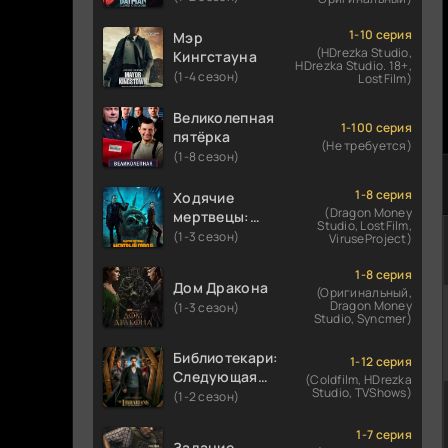
1-10 серия
Мэр
(HDrezka Studio,
Кингстауна
HDrezka Studio. 18+,
(1-4 сезон)
LostFilm)
Великолепная
1-100 серия
пятёрка
(Не требуется)
(1-8 сезон)
1-8 серия
Ходячие
(Dragon Money
мертвецы:
Studio, LostFilm,
Мертвый
(1-3 сезон)
ViruseProject)
город
1-8 серия
Дом Дракона
(Оригинальный,
Dragon Money
(1-3 сезон)
Studio, Syncmer)
Библиотекари:
1-12 серия
Следующая
(Coldfilm, HDrezka
Studio, TVShows)
глава
(1-2 сезон)
1-7 серия
Задание