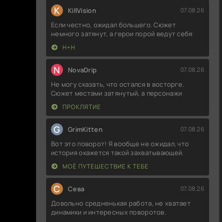
K
KillVision
07.08.26
Если честно, ожидал большего. Сюжет
немного затянут, а герои порой ведут себя
Н+Н
N
NovaDrip
07.08.26
Не могу сказать, что остался в восторге.
Сюжет местами затянутый, а персонажи
ПРОКЛЯТИЕ
G
GrimKitten
07.08.26
Вот это поворот! Я вообще не ожидал, что
история окажется такой захватывающей.
МОЁ ПУТЕШЕСТВИЕ К ТЕБЕ
С
Севa
07.08.26
Довольно средненькая работа, не хватает
динамики и интересных поворотов.