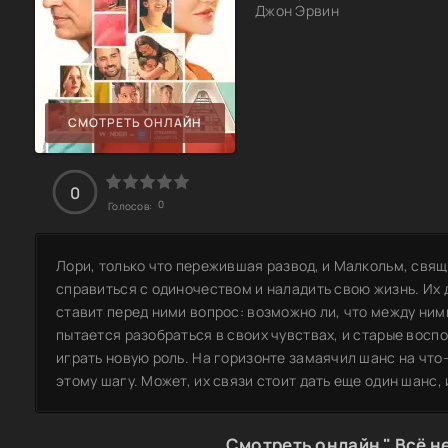
Джон Эрвин
СМОТРЕТЬ ОНЛАЙН
0
0
Голосов:
Лори, только что пережившая развод, и Малкольм, свя
справиться с одиночеством и наладить свою жизнь. Их 
ставит перед ними вопрос: возможно ли, что между ним
пытается разобраться в своих чувствах, и старые вос
играть новую роль. На горизонте замаячил шанс на что-
этому шагу. Может, их связи стоит дать еще один шанс, 
Смотреть онлайн " Всё не