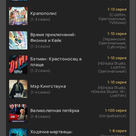
1-13 серия
Крапополис
(Coldfilm,
Оригинальный,
(1-3 сезон)
TVShows)
1-10 серия
Время приключений:
(Украинский,
Фионна и Кейк
Оригинальный,
(1-2 сезон)
Субтитры)
1-10 серия
Бэтмен: Крестоносец в
(HDrezka Studio,
плаще
LostFilm,
(1-2 сезон)
Оригинальный)
1-10 серия
Мэр Кингстауна
(HDrezka Studio,
HDrezka Studio. 18+,
(1-4 сезон)
LostFilm)
Великолепная пятёрка
1-100 серия
(Не требуется)
(1-8 сезон)
1-8 серия
Ходячие мертвецы: