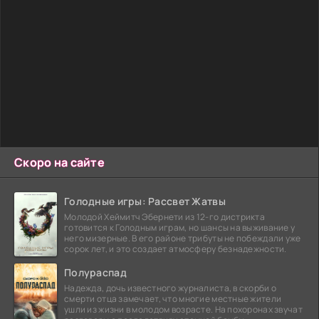
Скоро на сайте
Голодные игры: Рассвет Жатвы
Молодой Хеймитч Эбернети из 12-го дистрикта
готовится к Голодным играм, но шансы на выживание у
него мизерные. В его районе трибуты не побеждали уже
сорок лет, и это создает атмосферу безнадежности.
Полураспад
Надежда, дочь известного журналиста, в скорби о
смерти отца замечает, что многие местные жители
ушли из жизни в молодом возрасте. На похоронах звучат