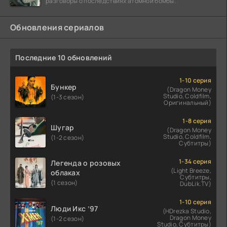
разговоры о последствиях атомной бомбы.
Обновления сериалов
Последние 10 обновлений
1-10 серия
Бункер
(Dragon Money
Studio, Coldfilm,
(1-3 сезон)
Оригинальный)
1-8 серия
Шугар
(Dragon Money
Studio, Coldfilm,
(1-2 сезон)
Субтитры)
1-34 серия
Легенда о розовых
(Light Breeze,
облаках
Субтитры,
(1 сезон)
DubLik.TV)
1-10 серия
Люди Икс ’97
(HDrezka Studio,
Dragon Money
(1-2 сезон)
Studio, Субтитры)