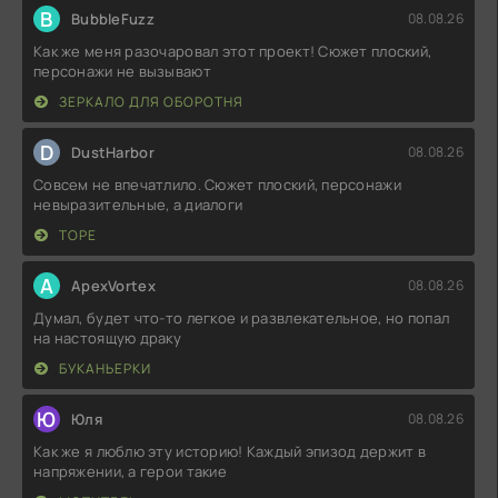
B
BubbleFuzz
08.08.26
Как же меня разочаровал этот проект! Сюжет плоский,
персонажи не вызывают
ЗЕРКАЛО ДЛЯ ОБОРОТНЯ
D
DustHarbor
08.08.26
Совсем не впечатлило. Сюжет плоский, персонажи
невыразительные, а диалоги
ТОРЕ
A
ApexVortex
08.08.26
Думал, будет что-то легкое и развлекательное, но попал
на настоящую драку
БУКАНЬЕРКИ
Ю
Юля
08.08.26
Как же я люблю эту историю! Каждый эпизод держит в
напряжении, а герои такие