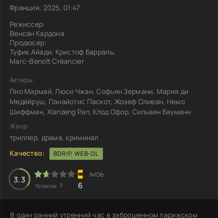
Франция, 2025, 01:47
Режиссер:
Венсан Кардона
Продюсер:
Туфик Айади, Кристоф Барраль,
Marc-Benoît Créancier
Актеры:
Пио Мармай, Люси Чжан, Софьян Зермани, Мария ди
Медейруш, Панайотис Паскот, Жозеф Оливан, Немо
Шиффман, Xianzeng Pan, Клод Офор, Сильвен Бауманн
Жанр:
триллер, драма, криминал
Качество:
BDRIP, WEB-DL
3.3
6
3
Голосов:
В один ранний утренний час в заброшенном парижском