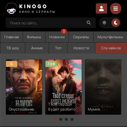
KINOGO
КИНО И СЕРИАЛЫ
3
Главная
Фильмы
Новинки
Сериалы
Мультфильмы
ТВ шоу
Аниме
Топ
Новости
Случайное
6
7.08
Твоё сердце
Опустошение
будет разбито
Мумия