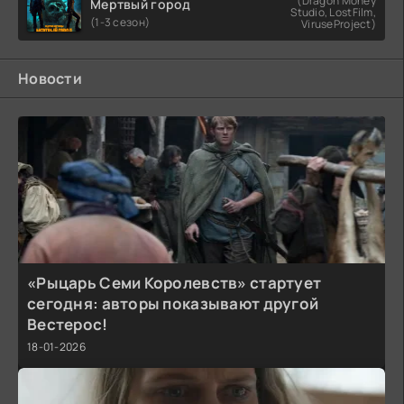
(Dragon Money
Мертвый город
Studio, LostFilm,
(1-3 сезон)
ViruseProject)
Новости
«Рыцарь Семи Королевств» стартует
сегодня: авторы показывают другой
Вестерос!
18-01-2026