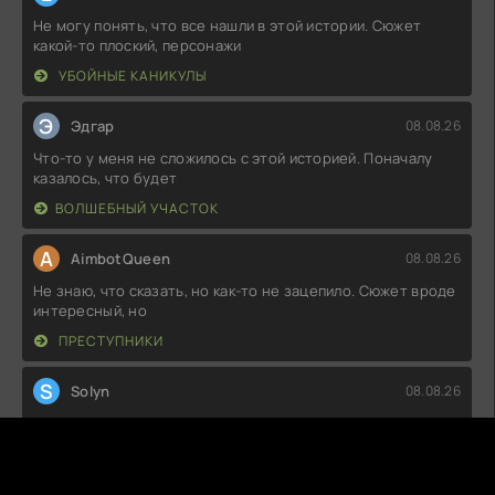
Не могу понять, что все нашли в этой истории. Сюжет
какой-то плоский, персонажи
УБОЙНЫЕ КАНИКУЛЫ
Э
Эдгар
08.08.26
Что-то у меня не сложилось с этой историей. Поначалу
казалось, что будет
ВОЛШЕБНЫЙ УЧАСТОК
A
AimbotQueen
08.08.26
Не знаю, что сказать, но как-то не зацепило. Сюжет вроде
интересный, но
ПРЕСТУПНИКИ
S
Solyn
08.08.26
Картинка, конечно, шикарная, но диалоги местами
вызывают недоумение. Такое
ВРЕМЯ «СПАРТАКА»