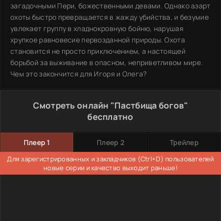
загадочными Пери, божественными девами. Однако азарт
охоты быстро превращается в жажду убийства, и безумие
увлекает группу в хладнокровную бойню, нарушая
хрупкое равновесие первозданной природы. Охота
становится не просто приключением, а настоящей
борьбой за выживание в опасном, неприветливом мире.
Чем это закончится для Игоря и Олега?
Смотреть онлайн "Пастбища богов"
бесплатно
Плеер 1
Плеер 2
Трейлер
Для зарегистрированных и закладчиков (Ctrl+D) пользователей
новые серии и качество выходит раньше!