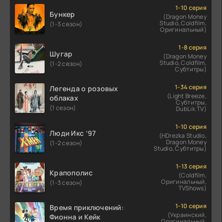
1-10 серия
Бункер
(Dragon Money
Studio, Coldfilm,
(1-3 сезон)
Оригинальный)
1-8 серия
Шугар
(Dragon Money
Studio, Coldfilm,
(1-2 сезон)
Субтитры)
1-34 серия
Легенда о розовых
(Light Breeze,
облаках
Субтитры,
(1 сезон)
DubLik.TV)
1-10 серия
Люди Икс ’97
(HDrezka Studio,
Dragon Money
(1-2 сезон)
Studio, Субтитры)
1-13 серия
Крапополис
(Coldfilm,
Оригинальный,
(1-3 сезон)
TVShows)
1-10 серия
Время приключений:
(Украинский,
Фионна и Кейк
Оригинальный,