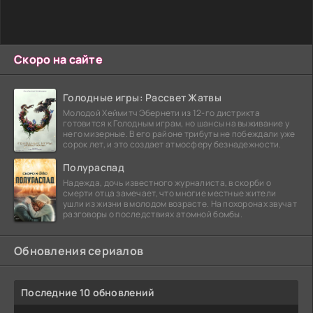
Скоро на сайте
Голодные игры: Рассвет Жатвы
Молодой Хеймитч Эбернети из 12-го дистрикта
готовится к Голодным играм, но шансы на выживание у
него мизерные. В его районе трибуты не побеждали уже
сорок лет, и это создает атмосферу безнадежности.
Полураспад
Надежда, дочь известного журналиста, в скорби о
смерти отца замечает, что многие местные жители
ушли из жизни в молодом возрасте. На похоронах звучат
разговоры о последствиях атомной бомбы.
Обновления сериалов
Последние 10 обновлений