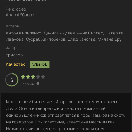
Режиссер:
Анар Аббасов
Актеры:
Антон Филипенко, Данила Якушев, Анна Виллер, Надежда
Иванова, Сухраб Хайлобеков, Влад Канопка, Милана Бру
Жанр:
триллер
Качество:
WEB-DL
6
68
Голосов:
Московский бизнесмен Игорь решает вытянуть своего
друга Олега из депрессии и вместе с компанией
единомышленников отправляется в горы Памира на охоту
на козерогов. Эти животные, известные местным как
Нахчиры, считаются священными и охраняются