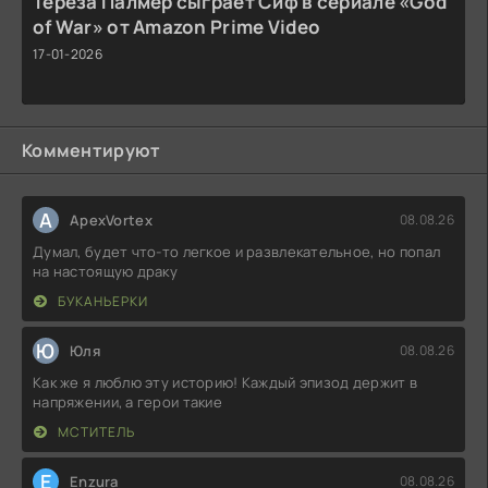
Тереза Палмер сыграет Сиф в сериале «God
of War» от Amazon Prime Video
17-01-2026
Комментируют
A
ApexVortex
08.08.26
Думал, будет что-то легкое и развлекательное, но попал
на настоящую драку
БУКАНЬЕРКИ
Ю
Юля
08.08.26
Как же я люблю эту историю! Каждый эпизод держит в
напряжении, а герои такие
МСТИТЕЛЬ
E
Enzura
08.08.26