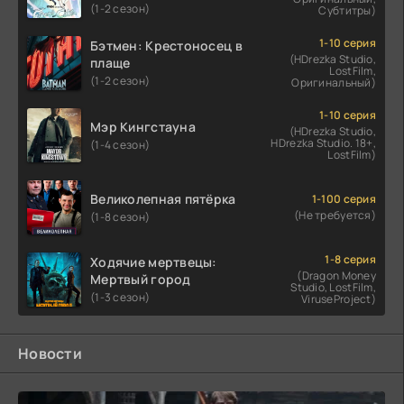
(1-2 сезон)
Субтитры)
1-10 серия
Бэтмен: Крестоносец в
(HDrezka Studio,
плаще
LostFilm,
(1-2 сезон)
Оригинальный)
1-10 серия
Мэр Кингстауна
(HDrezka Studio,
HDrezka Studio. 18+,
(1-4 сезон)
LostFilm)
Великолепная пятёрка
1-100 серия
(Не требуется)
(1-8 сезон)
1-8 серия
Ходячие мертвецы:
(Dragon Money
Мертвый город
Studio, LostFilm,
(1-3 сезон)
ViruseProject)
Новости