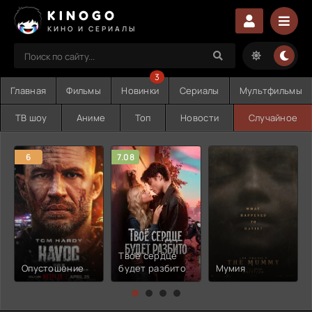
KINOGO
КИНО И СЕРИАЛЫ
3
Главная
Фильмы
Новинки
Сериалы
Мультфильмы
ТВ шоу
Аниме
Топ
Новости
Случайное
6
7.08
Твоё сердце
Опустошение
будет разбито
Мумия