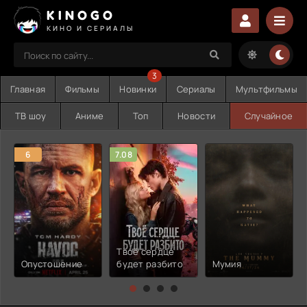
KINOGO
КИНО И СЕРИАЛЫ
3
Главная
Фильмы
Новинки
Сериалы
Мультфильмы
ТВ шоу
Аниме
Топ
Новости
Случайное
6
7.08
Твоё сердце
Опустошение
будет разбито
Мумия