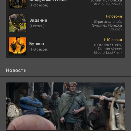
(Coldfilm, HDrezka
Studio, TVShows)
(1-2 сезон)
1-7 серия
Задание
(Оригинальный,
Syncmer, HDrezka
(1 сезон)
Studio)
1-10 серия
Бункер
(HDrezka Studio,
Dragon Money
(1-3 сезон)
Studio, LostFilm)
Новости