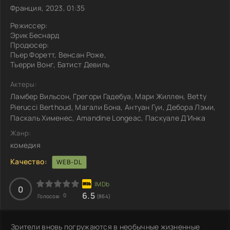
Франция, 2023, 01:35
Режиссер:
Эрик Беснард
Продюсер:
Пьер Форетт, Венсан Роже,
Тьерри Вонг, Батист Девиль
Актеры:
Ламбер Вильсон, Грегори Гадебуа, Мари Жиллен, Betty
Pierucci Berthoud, Магали Бона, Антуан Гуи, Дебора Лэми,
Паскаль Хименес, Amandine Longeac, Паскуале Д’Инка
Жанр:
комедия
Качество:
WEB-DL
0
6.5
0
Голосов:
(864)
Зрители вновь погружаются в необычные жизненные