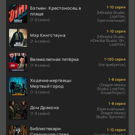
1-10 серия
Бэтмен: Крестоносец в
(HDrezka Studio,
плаще
LostFilm,
(1-2 сезон)
Оригинальный)
1-10 серия
Мэр Кингстауна
(HDrezka Studio,
HDrezka Studio. 18+,
(1-4 сезон)
LostFilm)
Великолепная пятёрка
1-100 серия
(Не требуется)
(1-8 сезон)
1-8 серия
Ходячие мертвецы:
(Dragon Money
Мертвый город
Studio, LostFilm,
(1-3 сезон)
ViruseProject)
1-8 серия
Дом Дракона
(Оригинальный,
Dragon Money
(1-3 сезон)
Studio, Syncmer)
Библиотекари:
1-12 серия
Следующая глава