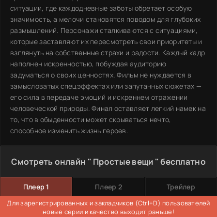
ситуации, где каждодневные заботы обретает особую
значимость, а мелочи становятся поводом для глубоких
размышлений. Персонажи сталкиваются с ситуациями,
которые заставляют их пересмотреть свои приоритеты и
взглянуть на собственные страхи и радости. Каждый кадр
наполнен искренностью, побуждая аудиторию
задуматься о своих ценностях. Фильм не нуждается в
замысловатых спецэффектах или запутанных сюжетах —
его сила в передаче эмоций и искреннем отражении
человеческой природы. Финал оставляет легкий намек на
то, что в обыденности может скрываться нечто,
способное изменить жизнь героев.
Смотреть онлайн " Простые вещи " бесплатно
Плеер 1
Плеер 2
Трейлер
Для зарегистрированных и закладчиков (Ctrl+D) пользователей
новые серии и качество выходит раньше!