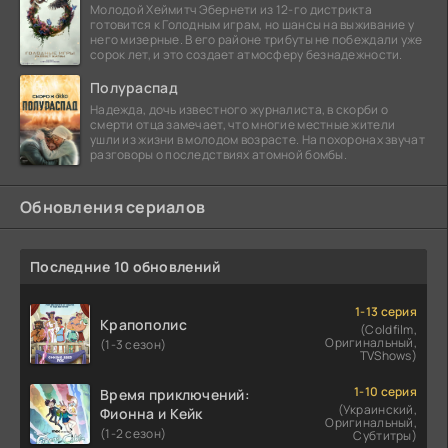
Молодой Хеймитч Эбернети из 12-го дистрикта
готовится к Голодным играм, но шансы на выживание у
него мизерные. В его районе трибуты не побеждали уже
сорок лет, и это создает атмосферу безнадежности.
Полураспад
Надежда, дочь известного журналиста, в скорби о
смерти отца замечает, что многие местные жители
ушли из жизни в молодом возрасте. На похоронах звучат
разговоры о последствиях атомной бомбы.
Обновления сериалов
Последние 10 обновлений
1-13 серия
Крапополис
(Coldfilm,
Оригинальный,
(1-3 сезон)
TVShows)
1-10 серия
Время приключений:
(Украинский,
Фионна и Кейк
Оригинальный,
(1-2 сезон)
Субтитры)