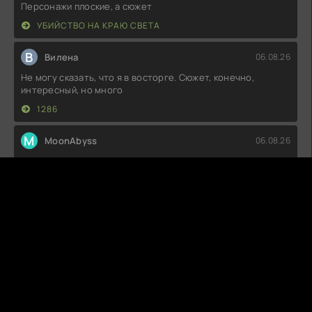
Персонажи плоские, а сюжет
УБИЙСТВО НА КРАЮ СВЕТА
В
Вилена
06.08.26
Не могу сказать, что я в восторге. Сюжет, конечно,
интересный, но много
1286
M
MoonAbyss
06.08.26
Ну, что сказать, вроде и задумка неплохая, но исполнение
хромает. Сюжет местами
УГОЛЬ