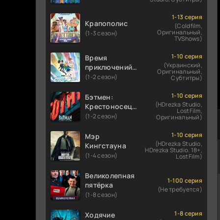
1-13 серия
Крапополис
(Coldfilm,
Оригинальный,
(1-3 сезон)
TVShows)
1-10 серия
Время
(Украинский,
приключений:
Оригинальный,
Фионна и Кейк
(1-2 сезон)
Субтитры)
1-10 серия
Бэтмен:
(HDrezka Studio,
Крестоносец в
LostFilm,
плаще
(1-2 сезон)
Оригинальный)
1-10 серия
Мэр
(HDrezka Studio,
Кингстауна
HDrezka Studio. 18+,
(1-4 сезон)
LostFilm)
Великолепная
1-100 серия
пятёрка
(Не требуется)
(1-8 сезон)
1-8 серия
Ходячие