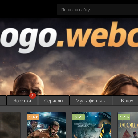
3
ы
Новинки
Сериалы
Мультфильмы
ТВ шоу
6.078
8.39
7.296