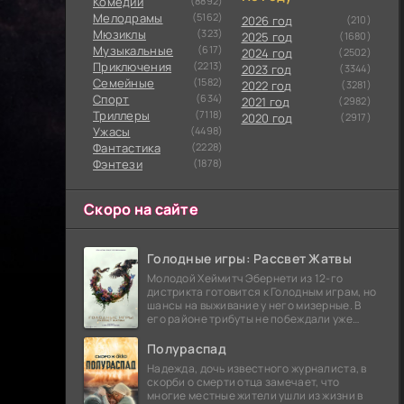
Комедии
(8892)
Мелодрамы
(5162)
2026 год
(210)
Мюзиклы
(323)
2025 год
(1680)
Музыкальные
(617)
2024 год
(2502)
Приключения
(2213)
2023 год
(3344)
Семейные
(1582)
2022 год
(3281)
Cпорт
(634)
2021 год
(2982)
Триллеры
(7118)
2020 год
(2917)
Ужасы
(4498)
Фантастика
(2228)
Фэнтези
(1878)
Скоро на сайте
Голодные игры: Рассвет Жатвы
Молодой Хеймитч Эбернети из 12-го
дистрикта готовится к Голодным играм, но
шансы на выживание у него мизерные. В
его районе трибуты не побеждали уже
сорок лет, и это создает атмосферу
безнадежности.
Полураспад
Надежда, дочь известного журналиста, в
скорби о смерти отца замечает, что
многие местные жители ушли из жизни в