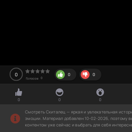
0
0
0
0
Голосов:
0
0
0
Смотреть Скиталец — яркая и увлекательная истор
эмоции. Материал добавлен 10-02-2026, поэтому в
контентом уже сейчас и выбрать для себя интересн