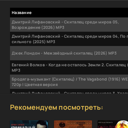
Название
Дмитрий Лифановский - Скиталец среди миров 05,
Возрождение (2026) МР3
Дмитрий Лифановский - Скиталец среди миров 04, По 
сильного (2025) МР3
Джек Лондон - Межзвёздный скиталец (2026) MP3
Евгений Волков - Когда не осталось Земли 2. Скиталец 
MP3
Бродяга-музыкант (Скиталец) / The Vagabond (1916) W
720p | Цветная версия
Дмитрий Лифановский - Скиталец среди миров 3. Хозя
Заброшенных земель (2025) МР3
Рекомендуем посмотреть:
Дмитрий Лифановский - Цикл «Скиталец среди миров»
книги] (2024-2025) FB2
Игорь Витте - S-T-I-K-S. Пекло: Скиталец (2025) МР3