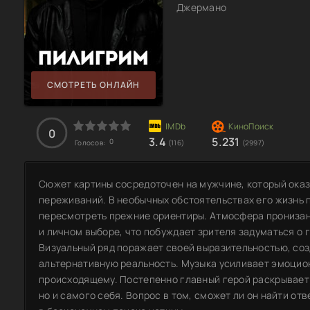
Джермано
СМОТРЕТЬ ОНЛАЙН
0
3.4
5.231
0
Голосов:
(116)
(2997)
Сюжет картины сосредоточен на мужчине, который ока
переживаний. В необычных обстоятельствах его жизнь 
пересмотреть прежние ориентиры. Атмосфера прониза
и личном выборе, что побуждает зрителя задуматься о
Визуальный ряд поражает своей выразительностью, соз
альтернативную реальность. Музыка усиливает эмоцио
происходящему. Постепенно главный герой раскрывает
но и самого себя. Вопрос в том, сможет ли он найти от