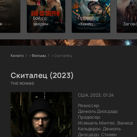
Бой со
Проект
я
зверем
«Конец
Загов
света»
Киного
»
Фильмы
» Скиталец
Скиталец (2023)
THE NOMAD
США, 2023, 01:24
Режиссер:
Даниэль Диосдадо
Продюсер:
Исекьель Монтес, Ванеса
Кальдерон, Даниэль
Диосдадо, Стивен