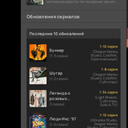
молодом возрасте. На похоронах звучат
разговоры о последствиях атомной бомбы.
Обновления сериалов
Последние 10 обновлений
1-10 серия
Бункер
(Dragon Money
Studio, Coldfilm,
(1-3 сезон)
Оригинальный)
1-8 серия
Шугар
(Dragon Money
Studio, Coldfilm,
(1-2 сезон)
Субтитры)
1-34 серия
Легенда о
(Light Breeze,
розовых
Субтитры,
облаках
(1 сезон)
DubLik.TV)
1-10 серия
Люди Икс ’97
(HDrezka Studio,
Dragon Money
(1-2 сезон)
Studio, Субтитры)