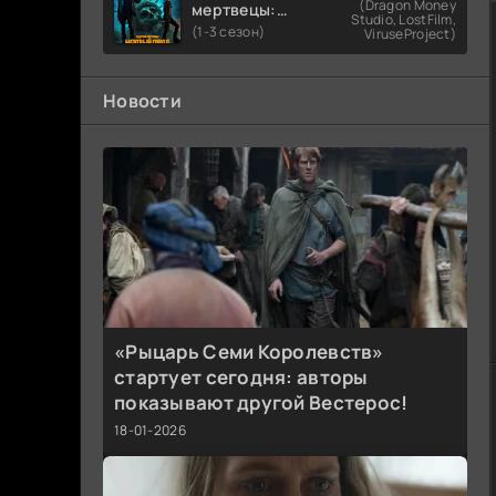
(Dragon Money
мертвецы:
Studio, LostFilm,
Мертвый
(1-3 сезон)
ViruseProject)
город
Новости
«Рыцарь Семи Королевств»
стартует сегодня: авторы
показывают другой Вестерос!
18-01-2026