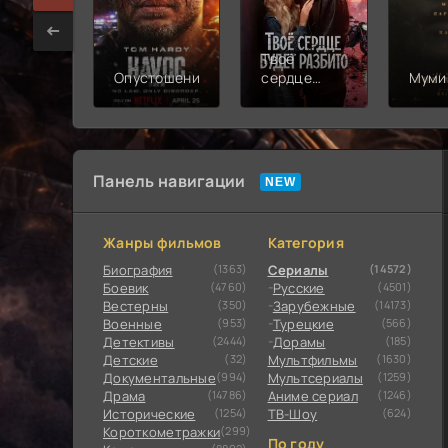
Твоё
Опустошение
сердце
Муми
будет
разбито
Панель навигации
Жанры фильмов
Категория
Биография
(1363)
Сериалы
(14572)
Боевик
(4760)
Русские
(4501)
Вестерны
(350)
Зарубежные
(14173)
Военные
(953)
Турецкие
(566)
Детективы
(2444)
Дорамы
(185)
Детские
(32)
Мультфильмы
(1630)
Документальные
(994)
Мультсериалы
(1259)
Драма
(14786)
Аниме сериал
(1246)
Исторические
(1254)
ТВ-Шоу
(624)
Короткометражки
(299)
По году