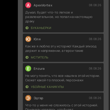
A
ApexVortex
08.08.26
Думал, будет что-то легкое и
развлекательное, но попал на настоящую
драку
БУКАНЬЕРКИ
Ю
Юля
08.08.26
Как же я люблю эту историю! Каждый эпизод
держит в напряжении, а герои такие
МСТИТЕЛЬ
E
Enzura
08.08.26
Не могу понять, что все нашли в этой истории.
Сюжет какой-то плоский, персонажи
УБОЙНЫЕ КАНИКУЛЫ
Э
Эдгар
08.08.26
Что-то у меня не сложилось с этой историей.
Поначалу казалось, что будет