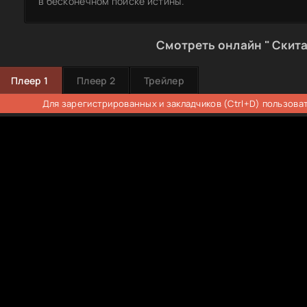
в бесконечном поиске истины.
Смотреть онлайн " Скита
Плеер 1
Плеер 2
Трейлер
Для зарегистрированных и закладчиков (Ctrl+D) пользова