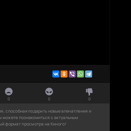
0
0
0
ия, способная подарить новые впечатления и
ы можете познакомиться с актуальным
ый формат просмотра на Киного!