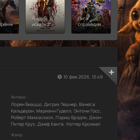
Я иду
Лига
Молодё
орённый
искать 2:
справедливости:
Новая
Вот и я
Кризис на
смена
бесконечных
землях.
Часть 2
10 фев 2026, 13:49
Актеры:
Лорен Биаццо, Дитрих Тешнер, Ванеса
Кальдерон, Марианн Гуделл, Энтони Госс,
Роберт Маккэскилл, Пэриш Брэдли, Джон-
Питер Крус, Джеф Канге, Уолтер Крохмал
Жанр: