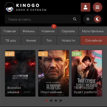
KINOGO
КИНО И СЕРИАЛЫ
3
Главная
Фильмы
Новинки
Сериалы
Мультфильмы
ТВ шоу
Аниме
Топ
Новости
Случайное
6.437
6
7.08
Военная
Твоё сердце
машина
Опустошение
будет разбито