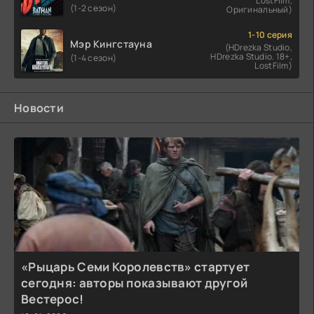
LostFilm,
(1-2 сезон)
Оригинальный)
1-10 серия
Мэр Кингстауна
(HDrezka Studio,
HDrezka Studio. 18+,
(1-4 сезон)
LostFilm)
Новости
«Рыцарь Семи Королевств» стартует
сегодня: авторы показывают другой
Вестерос!