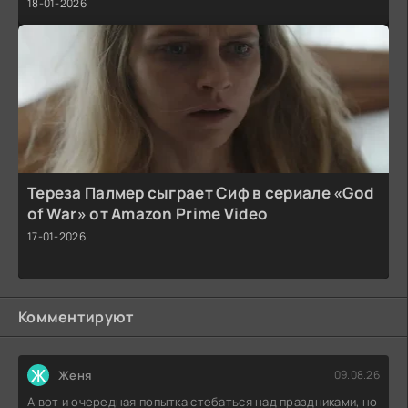
18-01-2026
Тереза Палмер сыграет Сиф в сериале «God
of War» от Amazon Prime Video
17-01-2026
Комментируют
Ж
Женя
09.08.26
А вот и очередная попытка стебаться над праздниками, но