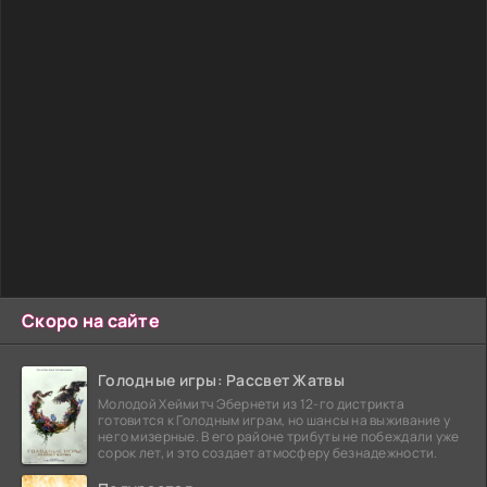
Скоро на сайте
Голодные игры: Рассвет Жатвы
Молодой Хеймитч Эбернети из 12-го дистрикта
готовится к Голодным играм, но шансы на выживание у
него мизерные. В его районе трибуты не побеждали уже
сорок лет, и это создает атмосферу безнадежности.