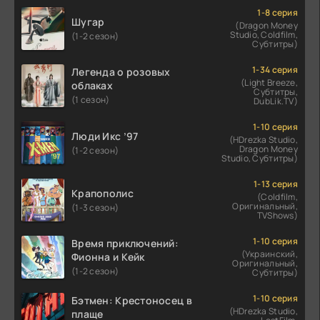
1-8 серия
Шугар
(Dragon Money
Studio, Coldfilm,
(1-2 сезон)
Субтитры)
1-34 серия
Легенда о розовых
(Light Breeze,
облаках
Субтитры,
(1 сезон)
DubLik.TV)
1-10 серия
Люди Икс ’97
(HDrezka Studio,
Dragon Money
(1-2 сезон)
Studio, Субтитры)
1-13 серия
Крапополис
(Coldfilm,
Оригинальный,
(1-3 сезон)
TVShows)
1-10 серия
Время приключений:
(Украинский,
Фионна и Кейк
Оригинальный,
(1-2 сезон)
Субтитры)
1-10 серия
Бэтмен: Крестоносец в
(HDrezka Studio,
плаще