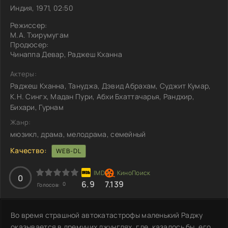
Индия, 1971, 02:50
Режиссер:
М.А. Тхирумугам
Продюсер:
Чинаппа Девар, Раджеш Кханна
Актеры:
Раджеш Кханна, Тануджа, Дэвид Абрахам, Суджит Кумар,
К.Н. Сингх, Мадан Пури, Абхи Бхаттачарья, Рандхир,
Бихари, Гурнам
Жанр:
мюзикл, драма, мелодрама, семейный
Качество:
WEB-DL
0
6.9
7.139
0
Голосов:
Во время страшной автокатастрофы маленький Раджу
оказывается в дремучих джунглях, где, казалось бы, его