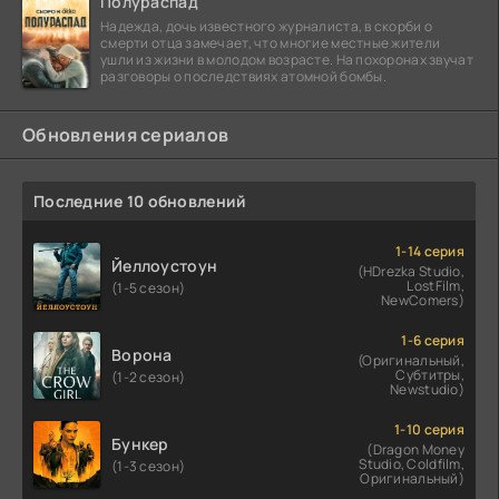
Полураспад
Надежда, дочь известного журналиста, в скорби о
смерти отца замечает, что многие местные жители
ушли из жизни в молодом возрасте. На похоронах звучат
разговоры о последствиях атомной бомбы.
Обновления сериалов
Последние 10 обновлений
1-14 серия
Йеллоустоун
(HDrezka Studio,
LostFilm,
(1-5 сезон)
NewComers)
1-6 серия
Ворона
(Оригинальный,
Субтитры,
(1-2 сезон)
Newstudio)
1-10 серия
Бункер
(Dragon Money
Studio, Coldfilm,
(1-3 сезон)
Оригинальный)