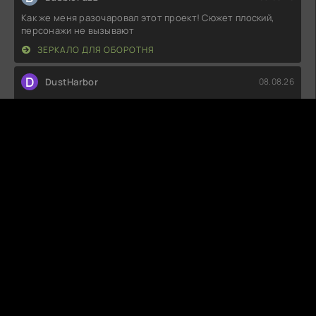
Как же меня разочаровал этот проект! Сюжет плоский,
персонажи не вызывают
ЗЕРКАЛО ДЛЯ ОБОРОТНЯ
D
DustHarbor
08.08.26
Совсем не впечатлило. Сюжет плоский, персонажи
невыразительные, а диалоги
ТОРЕ