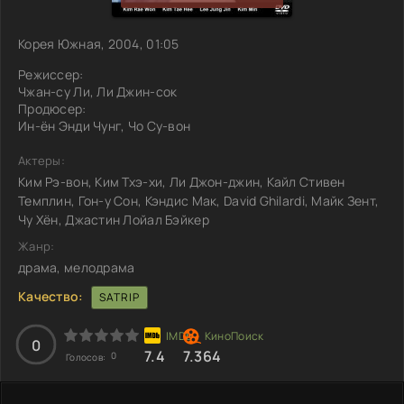
Корея Южная, 2004, 01:05
Режиссер:
Чжан-су Ли, Ли Джин-сок
Продюсер:
Ин-ён Энди Чунг, Чо Су-вон
Актеры:
Ким Рэ-вон, Ким Тхэ-хи, Ли Джон-джин, Кайл Стивен
Темплин, Гон-у Сон, Кэндис Мак, David Ghilardi, Майк Зент,
Чу Хён, Джастин Лойал Бэйкер
Жанр:
драма, мелодрама
Качество:
SATRIP
0
7.4
7.364
0
Голосов: