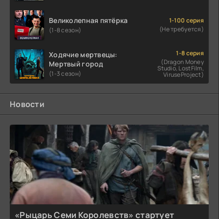
Великолепная пятёрка
1-100 серия
(Не требуется)
(1-8 сезон)
1-8 серия
Ходячие мертвецы:
(Dragon Money
Мертвый город
Studio, LostFilm,
(1-3 сезон)
ViruseProject)
Новости
«Рыцарь Семи Королевств» стартует