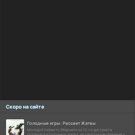
Скоро на сайте
Голодные игры: Рассвет Жатвы
Молодой Хеймитч Эбернети из 12-го дистрикта
готовится к Голодным играм, но шансы на выживание у