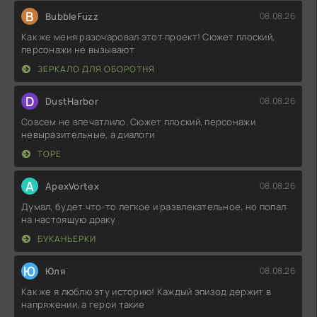
B
BubbleFuzz
08.08.26
Как же меня разочаровал этот проект! Сюжет плоский,
персонажи не вызывают
ЗЕРКАЛО ДЛЯ ОБОРОТНЯ
D
DustHarbor
08.08.26
Совсем не впечатлило. Сюжет плоский, персонажи
невыразительные, а диалоги
ТОРЕ
A
ApexVortex
08.08.26
Думал, будет что-то легкое и развлекательное, но попал
на настоящую драку
БУКАНЬЕРКИ
Ю
Юля
08.08.26
Как же я люблю эту историю! Каждый эпизод держит в
напряжении, а герои такие