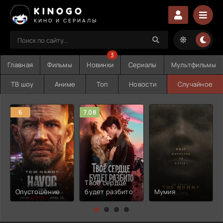
KINOGO
КИНО И СЕРИАЛЫ
3
Главная
Фильмы
Новинки
Сериалы
Мультфильмы
ТВ шоу
Аниме
Топ
Новости
Случайное
6
7.08
Твоё сердце
Опустошение
будет разбито
Мумия