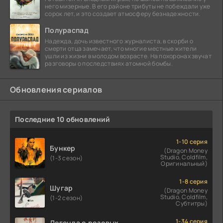
него мизерные. В его районе трибуты не побеждали уже
сорок лет, и это создает атмосферу безнадежности.
Полураспад
Надежда, дочь известного журналиста, в скорби о
смерти отца замечает, что многие местные жители
ушли из жизни в молодом возрасте. На похоронах звучат
разговоры о последствиях атомной бомбы.
Обновления сериалов
Последние 10 обновлений
1-10 серия
Бункер
(Dragon Money
Studio, Coldfilm,
(1-3 сезон)
Оригинальный)
1-8 серия
Шугар
(Dragon Money
Studio, Coldfilm,
(1-2 сезон)
Субтитры)
1-34 серия
Легенда о розовых