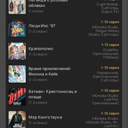
(Light Breeze,
облаках
Субтитры,
(1 сезон)
DubLik.TV)
1-10 серия
Люди Икс ’97
(HDrezka Studio,
Dragon Money
(1-2 сезон)
Studio, Субтитры)
1-13 серия
Крапополис
(Coldfilm,
Оригинальный,
(1-3 сезон)
TVShows)
1-10 серия
Время приключений:
(Украинский,
Фионна и Кейк
Оригинальный,
(1-2 сезон)
Субтитры)
1-10 серия
Бэтмен: Крестоносец в
(HDrezka Studio,
плаще
LostFilm,
(1-2 сезон)
Оригинальный)
1-10 серия
Мэр Кингстауна
(HDrezka Studio,
HDrezka Studio. 18+,
(1-4 сезон)
LostFilm)