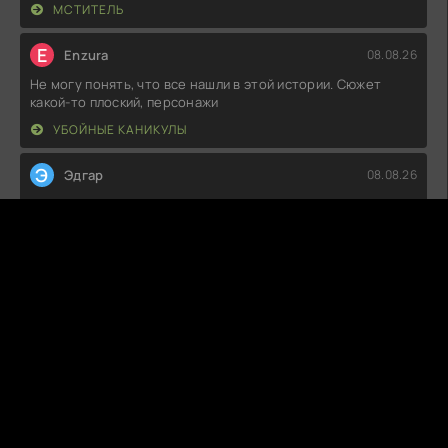
МСТИТЕЛЬ
E
Enzura
08.08.26
Не могу понять, что все нашли в этой истории. Сюжет
какой-то плоский, персонажи
УБОЙНЫЕ КАНИКУЛЫ
Э
Эдгар
08.08.26
Что-то у меня не сложилось с этой историей. Поначалу
казалось, что будет
ВОЛШЕБНЫЙ УЧАСТОК