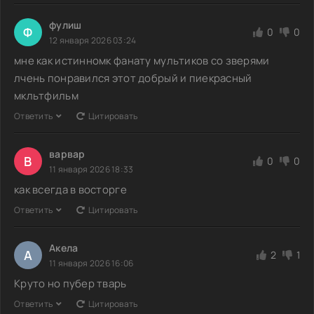
фулиш
Ф
0
0
12 января 2026 03:24
мне как истинномк фанату мультиков со зверями
лчень понравился этот добрый и пиекрасный
мкльтфильм
Ответить
Цитировать
варвар
В
0
0
11 января 2026 18:33
как всегда в восторге
Ответить
Цитировать
Акела
А
2
1
11 января 2026 16:06
Круто но пубер тварь
Ответить
Цитировать