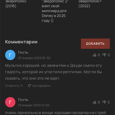
Зверополис
"Зверополис 2"
Зверополис+
(2016)
взял свой
(2022)
миллиард для
Disney в 2025
году ()
Комментарии
ДОБАВИТЬ
Гость
Г
0
0
20 января 2026 03:30
Мультик хороший, но зачем Ник и Джуди съели эту
гадость, которой их угостили рептилии. Могли бы
сказать, что они это не едят.
Ответить
Цитировать
Гость
Г
0
0
19 января 2026 10:56
очень прикольно в конце хорошая пасхалка на стрей