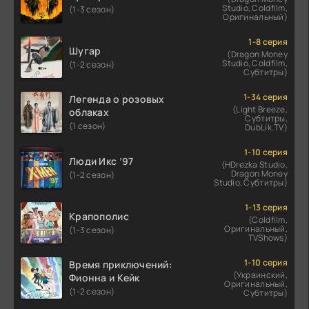
Studio, Coldfilm,
(1-3 сезон)
Оригинальный)
1-8 серия
Шугар
(Dragon Money
Studio, Coldfilm,
(1-2 сезон)
Субтитры)
1-34 серия
Легенда о розовых
(Light Breeze,
облаках
Субтитры,
(1 сезон)
DubLik.TV)
1-10 серия
Люди Икс ’97
(HDrezka Studio,
Dragon Money
(1-2 сезон)
Studio, Субтитры)
1-13 серия
Крапополис
(Coldfilm,
Оригинальный,
(1-3 сезон)
TVShows)
1-10 серия
Время приключений:
(Украинский,
Фионна и Кейк
Оригинальный,
(1-2 сезон)
Субтитры)