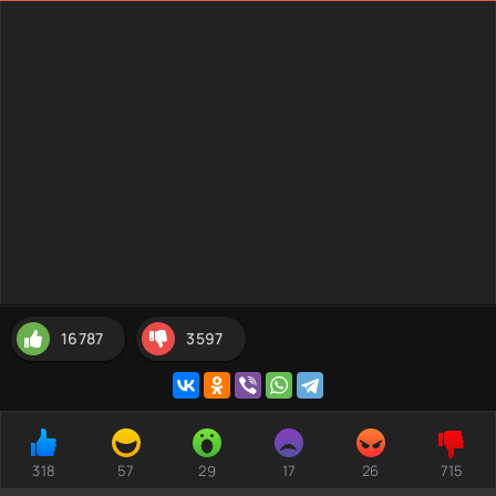
16787
3597
318
57
29
17
26
715