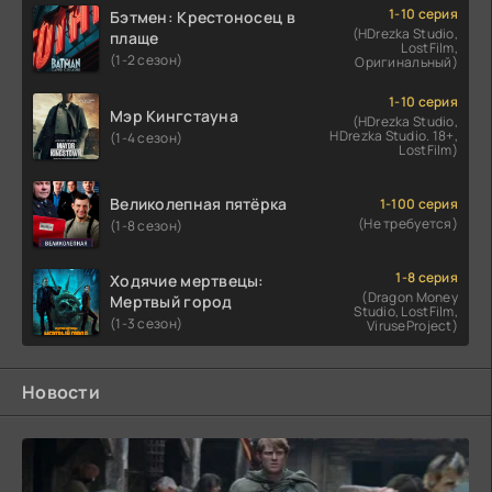
1-10 серия
Бэтмен: Крестоносец в
(HDrezka Studio,
плаще
LostFilm,
(1-2 сезон)
Оригинальный)
1-10 серия
Мэр Кингстауна
(HDrezka Studio,
HDrezka Studio. 18+,
(1-4 сезон)
LostFilm)
Великолепная пятёрка
1-100 серия
(Не требуется)
(1-8 сезон)
1-8 серия
Ходячие мертвецы:
(Dragon Money
Мертвый город
Studio, LostFilm,
(1-3 сезон)
ViruseProject)
Новости