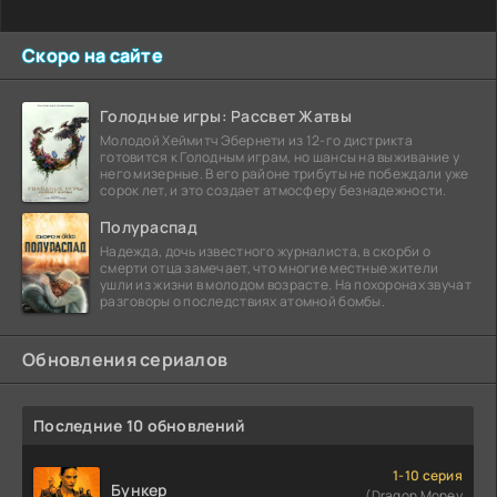
Скоро на сайте
Голодные игры: Рассвет Жатвы
Молодой Хеймитч Эбернети из 12-го дистрикта
готовится к Голодным играм, но шансы на выживание у
него мизерные. В его районе трибуты не побеждали уже
сорок лет, и это создает атмосферу безнадежности.
Полураспад
Надежда, дочь известного журналиста, в скорби о
смерти отца замечает, что многие местные жители
ушли из жизни в молодом возрасте. На похоронах звучат
разговоры о последствиях атомной бомбы.
Обновления сериалов
Последние 10 обновлений
1-10 серия
Бункер
(Dragon Money