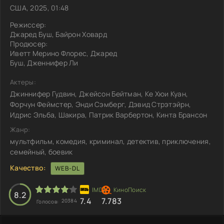
США, 2025, 01:48
Режиссер:
Джаред Буш, Байрон Ховард
Продюсер:
Иветт Мерино Флорес, Джаред
Буш, Дженнифер Ли
Актеры:
Джиннифер Гудвин, Джейсон Бейтман, Ке Хюи Куан,
Форчун Феймстер, Энди Сэмберг, Дэвид Стрэтэйрн,
Идрис Эльба, Шакира, Патрик Варбертон, Кинта Брансон
Жанр:
мультфильм, комедия, криминал, детектив, приключения,
семейный, боевик
Качество:
WEB-DL
8.2
7.4
7.783
20384
Голосов: