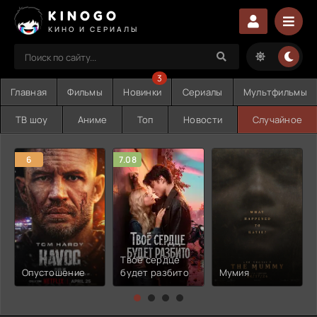
KINOGO
КИНО И СЕРИАЛЫ
3
Главная
Фильмы
Новинки
Сериалы
Мультфильмы
ТВ шоу
Аниме
Топ
Новости
Случайное
6
7.08
Твоё сердце
Опустошение
будет разбито
Мумия