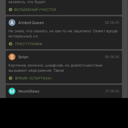
казалось, что будет
ВОЛШЕБНЫЙ УЧАСТОК
A
AimbotQueen
08.08.26
Не знаю, что сказать, но как-то не зацепило. Сюжет вроде
интересный, но
ПРЕСТУПНИКИ
S
Solyn
08.08.26
Картинка, конечно, шикарная, но диалоги местами
вызывают недоумение. Такое
ВРЕМЯ «СПАРТАКА»
M
MoonGlowz
07.08.26
Как же классно, что наконец-то выпустили что-то
толковое! Сюжет держит в
СЛОВО ПАЦАНА. КРОВЬ НА АСФАЛЬТЕ