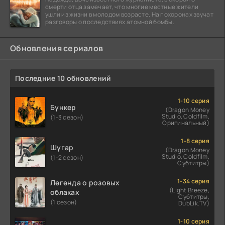
смерти отца замечает, что многие местные жители
ушли из жизни в молодом возрасте. На похоронах звучат
разговоры о последствиях атомной бомбы.
Обновления сериалов
Последние 10 обновлений
1-10 серия
Бункер
(Dragon Money
Studio, Coldfilm,
(1-3 сезон)
Оригинальный)
1-8 серия
Шугар
(Dragon Money
Studio, Coldfilm,
(1-2 сезон)
Субтитры)
1-34 серия
Легенда о розовых
(Light Breeze,
облаках
Субтитры,
(1 сезон)
DubLik.TV)
1-10 серия