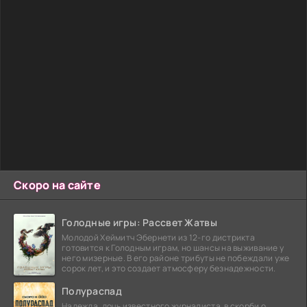
Скоро на сайте
Голодные игры: Рассвет Жатвы
Молодой Хеймитч Эбернети из 12-го дистрикта
готовится к Голодным играм, но шансы на выживание у
него мизерные. В его районе трибуты не побеждали уже
сорок лет, и это создает атмосферу безнадежности.
Полураспад
Надежда, дочь известного журналиста, в скорби о