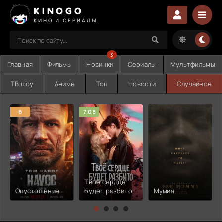
KINOGO
КИНО И СЕРИАЛЫ
3
Главная
Фильмы
Новинки
Сериалы
Мультфильмы
ТВ шоу
Аниме
Топ
Новости
Случайное
6
7.08
Твоё сердце
Опустошение
будет разбито
Мумия