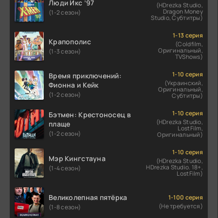
Люди Икс ’97
(HDrezka Studio,
Dragon Money
(1-2 сезон)
Studio, Субтитры)
1-13 серия
Крапополис
(Coldfilm,
Оригинальный,
(1-3 сезон)
TVShows)
1-10 серия
Время приключений:
(Украинский,
Фионна и Кейк
Оригинальный,
(1-2 сезон)
Субтитры)
1-10 серия
Бэтмен: Крестоносец в
(HDrezka Studio,
плаще
LostFilm,
(1-2 сезон)
Оригинальный)
1-10 серия
Мэр Кингстауна
(HDrezka Studio,
HDrezka Studio. 18+,
(1-4 сезон)
LostFilm)
Великолепная пятёрка
1-100 серия
(Не требуется)
(1-8 сезон)