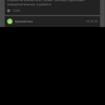
невыразительные, а диалоги
ТОРЕ
A
ApexVortex
08.08.26
Думал, будет что-то легкое и развлекательное, но попал
на настоящую драку
БУКАНЬЕРКИ