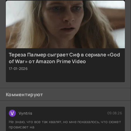
Тереза Палмер сыграет Сиф в сериале «God
of War» от Amazon Prime Video
17-01-2026
Комментируют
V
Vyntris
09.08.26
Не знаю, что все так хвалят, но мне показалось, что сюжет
провисает на