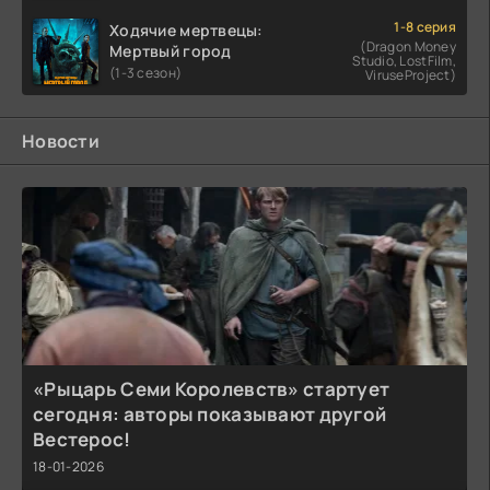
1-8 серия
Ходячие мертвецы:
(Dragon Money
Мертвый город
Studio, LostFilm,
(1-3 сезон)
ViruseProject)
Новости
«Рыцарь Семи Королевств» стартует
сегодня: авторы показывают другой
Вестерос!
18-01-2026