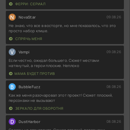
ФЕРРИ: СЕРИАЛ
N
NovaStar
09.08.26
Не знаю, что все в восторге, но мне показалось, что это
просто набор клише.
СПРЯЧЬ МЕНЯ
V
Vampi
09.08.26
Если честно, ожидал большего. Сюжет местами
натянутый, а герои плоские. Неплохо
МАМА БУДЕТ ПРОТИВ
B
BubbleFuzz
08.08.26
Как же меня разочаровал этот проект! Сюжет плоский,
персонажи не вызывают
ЗЕРКАЛО ДЛЯ ОБОРОТНЯ
D
DustHarbor
08.08.26
Совсем не впечатлило. Сюжет плоский, персонажи