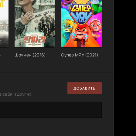
20.18
3
7
GB
9.53 GB
2
0
8.49 GB
0
2
4.47 GB
0
1
4.51 GB
0
1
е
Шоумен (2016)
Супер МЯУ (2021)
4.48 GB
0
1
)
4.52 GB
0
1
39.30
x
4
4
GB
ДОБАВИТЬ
26.71
 себя и других!
0
1
GB
15.08
3
1
GB
x
4.75 GB
0
1
4.71 GB
0
1