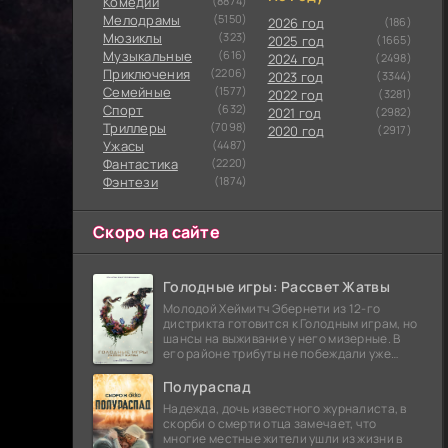
Комедии
(8874)
Мелодрамы
(5150)
2026 год
(186)
Мюзиклы
(323)
2025 год
(1665)
Музыкальные
(616)
2024 год
(2498)
Приключения
(2206)
2023 год
(3344)
Семейные
(1577)
2022 год
(3281)
Cпорт
(632)
2021 год
(2982)
Триллеры
(7098)
2020 год
(2917)
Ужасы
(4487)
Фантастика
(2220)
Фэнтези
(1874)
Скоро на сайте
Голодные игры: Рассвет Жатвы
Молодой Хеймитч Эбернети из 12-го
дистрикта готовится к Голодным играм, но
шансы на выживание у него мизерные. В
его районе трибуты не побеждали уже
сорок лет, и это создает атмосферу
безнадежности.
Полураспад
Надежда, дочь известного журналиста, в
скорби о смерти отца замечает, что
многие местные жители ушли из жизни в