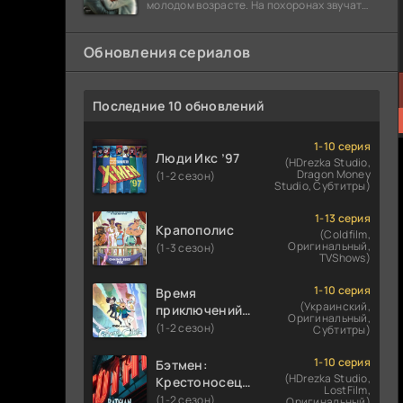
молодом возрасте. На похоронах звучат
разговоры о последствиях атомной бомбы.
Обновления сериалов
Последние 10 обновлений
1-10 серия
Люди Икс ’97
(HDrezka Studio,
Dragon Money
(1-2 сезон)
Studio, Субтитры)
1-13 серия
Крапополис
(Coldfilm,
Оригинальный,
(1-3 сезон)
TVShows)
1-10 серия
Время
(Украинский,
приключений:
Оригинальный,
Фионна и Кейк
(1-2 сезон)
Субтитры)
1-10 серия
Бэтмен:
(HDrezka Studio,
Крестоносец в
LostFilm,
плаще
(1-2 сезон)
Оригинальный)