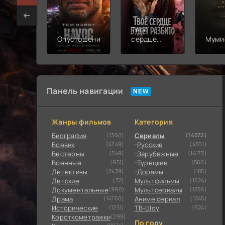
Твоё
Опустошение
сердце
Муми
будет
разбито
Панель навигации
Жанры фильмов
Категория
Биография
(1360)
Сериалы
(14572)
Боевик
(4749)
Русские
(4501)
Вестерны
(349)
Зарубежные
(14173)
Военные
(951)
Турецкие
(566)
Детективы
(2439)
Дорамы
(185)
Детские
(32)
Мультфильмы
(1624)
Документальные
(990)
Мультсериалы
(1259)
Драма
(14760)
Аниме сериал
(1245)
Исторические
(1251)
ТВ-Шоу
(624)
Короткометражки
(299)
По году