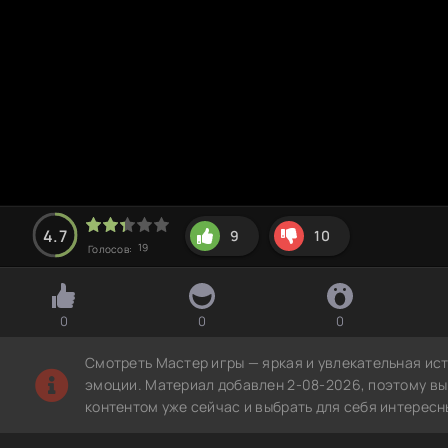
4.7
9
10
19
Голосов:
0
0
0
Смотреть Мастер игры — яркая и увлекательная ис
эмоции. Материал добавлен 2-08-2026, поэтому вы
контентом уже сейчас и выбрать для себя интересн