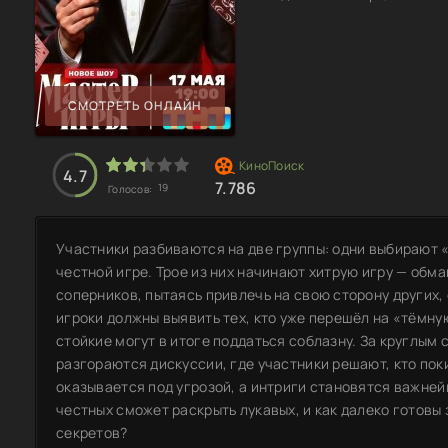
СМОТРЕТЬ ОНЛАЙН
4.7
7.786
19
Голосов:
Участники разбиваются на две группы: одни выбирают 
честной игре. Трое из них начинают хитрую игру — обм
соперников, пытаясь привлечь на свою сторону других,
игроки должны выявить тех, кто уже перешёл на «тёмну
стойкие могут в итоге поддаться соблазну. За круглым 
разгораются дискуссии, где участники решают, кто пок
оказывается под угрозой, а интриги становятся важне
честных сможет раскрыть лукавых, и как далеко готовы
секретов?