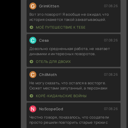
G
GrimKitten
07.08.26
Вот это поворот! Я вообще не ожидал, что
история окажется такой захватывающей.
МОЁ ПУТЕШЕСТВИЕ К ТЕБЕ
С
Севa
07.08.26
Довольно средненькая работа, не хватает
динамики и интересных поворотов.
ОТЕЛЬ ДЛЯ ДВОИХ
C
ChillMoth
07.08.26
Не могу сказать, что остался в восторге.
Сюжет местами запутанный, а персонажи
КОРЁ-КИДАНЬСКИЕ ВОЙНЫ
N
NoScopeGod
07.08.26
Честно говоря, показалось, что создатели
просто решили повторить старые трюки с