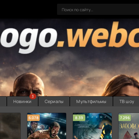
3
ы
Новинки
Сериалы
Мультфильмы
ТВ шоу
6.078
8.39
7.296