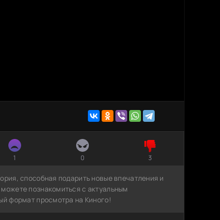
1
0
3
тория, способная подарить новые впечатления и
 можете познакомиться с актуальным
ый формат просмотра на Киного!