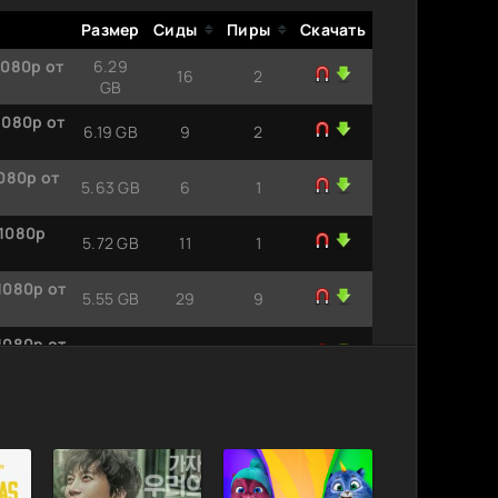
Размер
Сиды
Пиры
Скачать
1080р от
6.29
16
2
GB
1080р от
6.19 GB
9
2
1080р от
5.63 GB
6
1
 1080р
5.72 GB
11
1
1080р от
5.55 GB
29
9
1080р от
5.78 GB
3
0
1080р от
7.96 GB
1
1
 1080р
5.88 GB
6
1