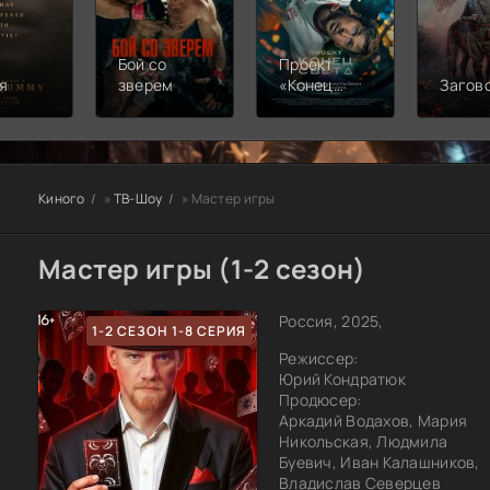
Бой со
Проект
я
зверем
«Конец
Загов
света»
Киного
»
ТВ-Шоу
» Мастер игры
Мастер игры (1-2 сезон)
Россия, 2025,
1-2 СЕЗОН 1-8 СЕРИЯ
Режиссер:
Юрий Кондратюк
Продюсер:
Аркадий Водахов, Мария
Никольская, Людмила
Буевич, Иван Калашников,
Владислав Северцев