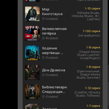
1-10 серия
Мэр
(HDrezka Studio,
Кингстауна
HDrezka Studio. 18+,
(1-4 сезон)
LostFilm)
Великолепная
1-100 серия
пятёрка
(Не требуется)
(1-8 сезон)
1-8 серия
Ходячие
(Dragon Money
мертвецы:
Studio, LostFilm,
Мертвый
(1-3 сезон)
ViruseProject)
город
1-8 серия
Дом Дракона
(Оригинальный,
Dragon Money
(1-3 сезон)
Studio, Syncmer)
Библиотекари:
1-12 серия
Следующая
(Coldfilm, HDrezka
Studio, TVShows)
глава
(1-2 сезон)
1-7 серия
Задание