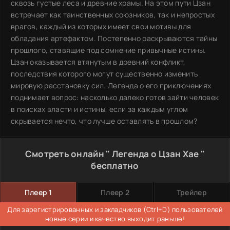
сквозь густые леса и древние храмы. На этом пути Цзан
встречает как таинственных союзников, так и непростых
врагов, каждый из которых имеет свои мотивы для
обладания артефактом. Постепенно раскрываются тайны
прошлого, ставящие под сомнение привычные истины.
Цзан оказывается втянутым в древний конфликт,
последствия которого могут существенно изменить
мировую расстановку сил. Легенда о его приключениях
поднимает вопрос: насколько далеко готов зайти человек
в поисках власти и истины, если за каждым углом
скрывается нечто, что лучше оставлять в прошлом?
Смотреть онлайн " Легенда о Цзан Хае "
бесплатно
Плеер 1
Плеер 2
Трейлер
Для зарегистрированных и закладчиков (Ctrl+D) пользователей
новые серии и качество выходит раньше!