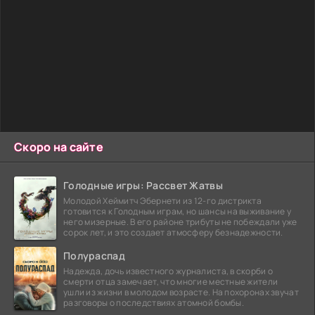
Скоро на сайте
Голодные игры: Рассвет Жатвы
Молодой Хеймитч Эбернети из 12-го дистрикта
готовится к Голодным играм, но шансы на выживание у
него мизерные. В его районе трибуты не побеждали уже
сорок лет, и это создает атмосферу безнадежности.
Полураспад
Надежда, дочь известного журналиста, в скорби о
смерти отца замечает, что многие местные жители
ушли из жизни в молодом возрасте. На похоронах звучат
разговоры о последствиях атомной бомбы.