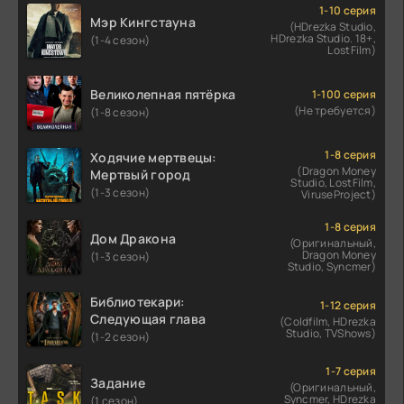
1-10 серия
Мэр Кингстауна
(HDrezka Studio,
HDrezka Studio. 18+,
(1-4 сезон)
LostFilm)
Великолепная пятёрка
1-100 серия
(Не требуется)
(1-8 сезон)
1-8 серия
Ходячие мертвецы:
(Dragon Money
Мертвый город
Studio, LostFilm,
(1-3 сезон)
ViruseProject)
1-8 серия
Дом Дракона
(Оригинальный,
Dragon Money
(1-3 сезон)
Studio, Syncmer)
Библиотекари:
1-12 серия
Следующая глава
(Coldfilm, HDrezka
Studio, TVShows)
(1-2 сезон)
1-7 серия
Задание
(Оригинальный,
Syncmer, HDrezka
(1 сезон)