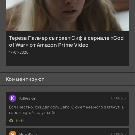
Тереза Палмер сыграет Сиф в сериале «God
of War» от Amazon Prime Video
17-01-2026
Комментируют
K
KillVision
07.08.26
Если честно, ожидал большего. Сюжет немного затянут, а
герои порой ведут себя
Н+Н
N
NovaDrip
07.08.26