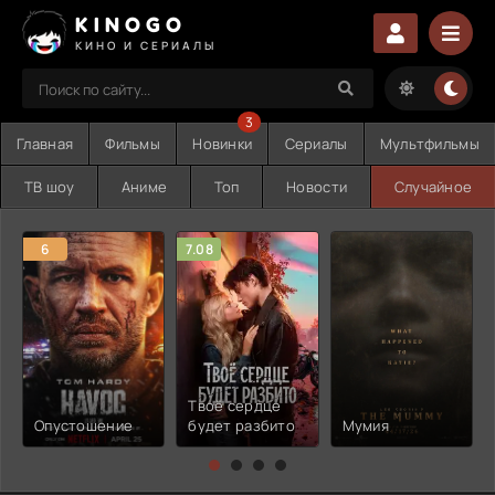
KINOGO
КИНО И СЕРИАЛЫ
3
Главная
Фильмы
Новинки
Сериалы
Мультфильмы
ТВ шоу
Аниме
Топ
Новости
Случайное
6
7.08
Твоё сердце
Опустошение
будет разбито
Мумия