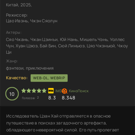
Китай, 2025,
Режиссер:
Цао Ивэнь, Чжэн Сяолун
Актеры:
Сяо Чжань, Чжан Цзинъи, Юй Нань, Мишель Чэнь, Уоллес
Чун, Хуан Цзюэ, Бай Бин, Сюй Линъюэ, Цяо Чжэньюй, Чжоу
Ци
Жанр:
фэнтези, приключения
Качество:
WEB-DL, WEBRIP
10
8.3
8.348
2
Голосов:
Исследователь Цзан Хай отправляется в опасное
путешествие в поисках загадочного артефакта,
обладающего невероятной силой. Его путь пролегает