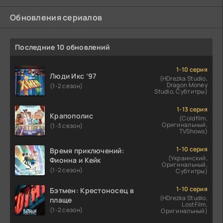
Обновления сериалов
Последние 10 обновлений
1-10 серия
Люди Икс ’97
(HDrezka Studio,
Dragon Money
(1-2 сезон)
Studio, Субтитры)
1-13 серия
Крапополис
(Coldfilm,
Оригинальный,
(1-3 сезон)
TVShows)
1-10 серия
Время приключений:
(Украинский,
Фионна и Кейк
Оригинальный,
(1-2 сезон)
Субтитры)
1-10 серия
Бэтмен: Крестоносец в
(HDrezka Studio,
плаще
LostFilm,
(1-2 сезон)
Оригинальный)