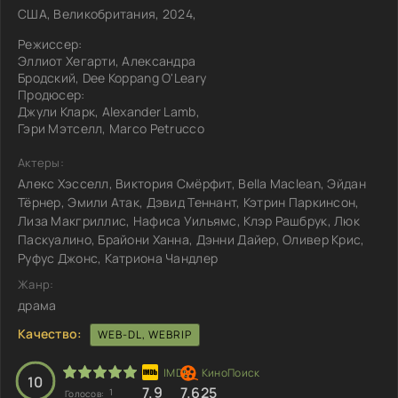
США, Великобритания, 2024,
Режиссер:
Эллиот Хегарти, Александра
Бродский, Dee Koppang O'Leary
Продюсер:
Джули Кларк, Alexander Lamb,
Гэри Мэтселл, Marco Petrucco
Актеры:
Алекс Хэсселл, Виктория Смёрфит, Bella Maclean, Эйдан
Тёрнер, Эмили Атак, Дэвид Теннант, Кэтрин Паркинсон,
Лиза Макгриллис, Нафиса Уильямс, Клэр Рашбрук, Люк
Паскуалино, Брайони Ханна, Дэнни Дайер, Оливер Крис,
Руфус Джонс, Катриона Чандлер
Жанр:
драма
Качество:
WEB-DL, WEBRIP
10
7.9
7.625
1
Голосов: