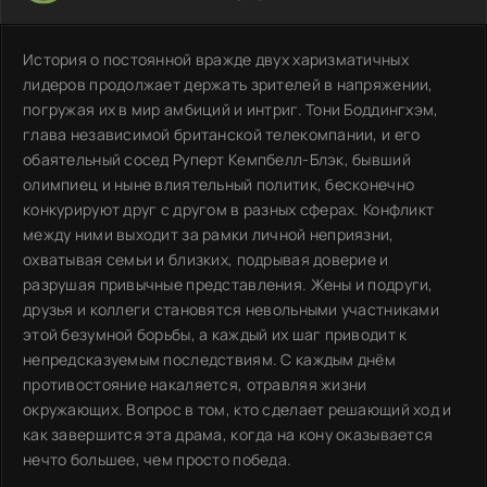
История о постоянной вражде двух харизматичных
лидеров продолжает держать зрителей в напряжении,
погружая их в мир амбиций и интриг. Тони Боддингхэм,
глава независимой британской телекомпании, и его
обаятельный сосед Руперт Кемпбелл-Блэк, бывший
олимпиец и ныне влиятельный политик, бесконечно
конкурируют друг с другом в разных сферах. Конфликт
между ними выходит за рамки личной неприязни,
охватывая семьи и близких, подрывая доверие и
разрушая привычные представления. Жены и подруги,
друзья и коллеги становятся невольными участниками
этой безумной борьбы, а каждый их шаг приводит к
непредсказуемым последствиям. С каждым днём
противостояние накаляется, отравляя жизни
окружающих. Вопрос в том, кто сделает решающий ход и
как завершится эта драма, когда на кону оказывается
нечто большее, чем просто победа.