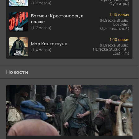
(1-2 сезон)
Субтитры)
1-10 серия
Бэтмен: Крестоносец в
(HDrezka Studio,
плаще
LostFilm,
(1-2 сезон)
Оригинальный)
1-10 серия
Мэр Кингстауна
(HDrezka Studio,
HDrezka Studio. 18+,
(1-4 сезон)
LostFilm)
Новости