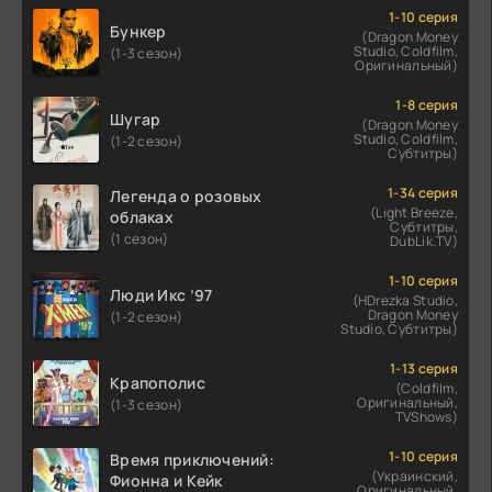
1-10 серия
Бункер
(Dragon Money
Studio, Coldfilm,
(1-3 сезон)
Оригинальный)
1-8 серия
Шугар
(Dragon Money
Studio, Coldfilm,
(1-2 сезон)
Субтитры)
1-34 серия
Легенда о розовых
(Light Breeze,
облаках
Субтитры,
(1 сезон)
DubLik.TV)
1-10 серия
Люди Икс ’97
(HDrezka Studio,
Dragon Money
(1-2 сезон)
Studio, Субтитры)
1-13 серия
Крапополис
(Coldfilm,
Оригинальный,
(1-3 сезон)
TVShows)
1-10 серия
Время приключений:
(Украинский,
Фионна и Кейк
Оригинальный,