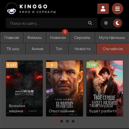
KINOGO
КИНО И СЕРИАЛЫ
3
Главная
Фильмы
Новинки
Сериалы
Мультфильмы
ТВ шоу
Аниме
Топ
Новости
Случайное
6.437
6
7.08
Военная
Твоё сердце
машина
Опустошение
будет разбито