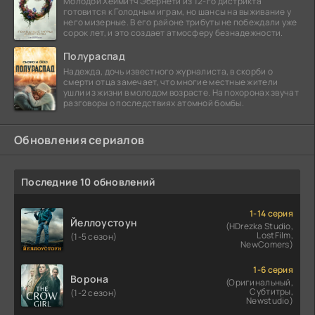
Молодой Хеймитч Эбернети из 12-го дистрикта
готовится к Голодным играм, но шансы на выживание у
него мизерные. В его районе трибуты не побеждали уже
сорок лет, и это создает атмосферу безнадежности.
Полураспад
Надежда, дочь известного журналиста, в скорби о
смерти отца замечает, что многие местные жители
ушли из жизни в молодом возрасте. На похоронах звучат
разговоры о последствиях атомной бомбы.
Обновления сериалов
Последние 10 обновлений
1-14 серия
Йеллоустоун
(HDrezka Studio,
LostFilm,
(1-5 сезон)
NewComers)
1-6 серия
Ворона
(Оригинальный,
Субтитры,
(1-2 сезон)
Newstudio)