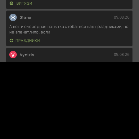
ВИТЯЗИ
Ж
Женя
09.08.26
А вот и очередная попытка стебаться над праздниками, но
не впечатлило, если
ПРАЗДНИКИ
V
Vyntris
09.08.26
Не знаю, что все так хвалят, но мне показалось, что сюжет
провисает на
ФЕРРИ: СЕРИАЛ