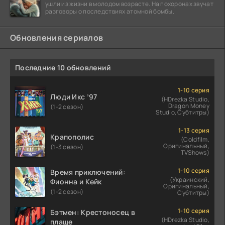
ушли из жизни в молодом возрасте. На похоронах звучат
разговоры о последствиях атомной бомбы.
Обновления сериалов
Последние 10 обновлений
1-10 серия
Люди Икс ’97
(HDrezka Studio,
Dragon Money
(1-2 сезон)
Studio, Субтитры)
1-13 серия
Крапополис
(Coldfilm,
Оригинальный,
(1-3 сезон)
TVShows)
1-10 серия
Время приключений:
(Украинский,
Фионна и Кейк
Оригинальный,
(1-2 сезон)
Субтитры)
1-10 серия
Бэтмен: Крестоносец в
(HDrezka Studio,
плаще