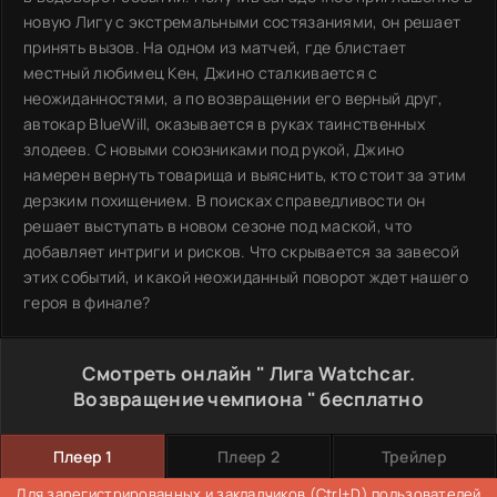
новую Лигу с экстремальными состязаниями, он решает
принять вызов. На одном из матчей, где блистает
местный любимец Кен, Джино сталкивается с
неожиданностями, а по возвращении его верный друг,
автокар BlueWill, оказывается в руках таинственных
злодеев. С новыми союзниками под рукой, Джино
намерен вернуть товарища и выяснить, кто стоит за этим
дерзким похищением. В поисках справедливости он
решает выступать в новом сезоне под маской, что
добавляет интриги и рисков. Что скрывается за завесой
этих событий, и какой неожиданный поворот ждет нашего
героя в финале?
Смотреть онлайн " Лига Watchcar.
Возвращение чемпиона " бесплатно
Плеер 1
Плеер 2
Трейлер
Для зарегистрированных и закладчиков (Ctrl+D) пользователей