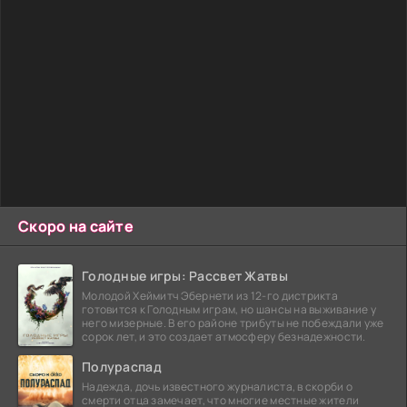
Скоро на сайте
Голодные игры: Рассвет Жатвы
Молодой Хеймитч Эбернети из 12-го дистрикта
готовится к Голодным играм, но шансы на выживание у
него мизерные. В его районе трибуты не побеждали уже
сорок лет, и это создает атмосферу безнадежности.
Полураспад
Надежда, дочь известного журналиста, в скорби о
смерти отца замечает, что многие местные жители