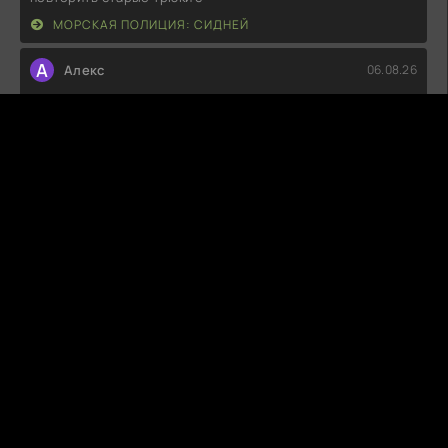
МОРСКАЯ ПОЛИЦИЯ: СИДНЕЙ
А
Алекс
06.08.26
Какая же это скукотища! Сюжет плоский, герои не
вызывают интереса, а диалоги
МАЯК 23