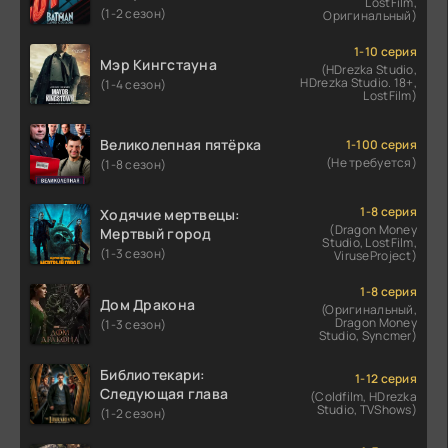
LostFilm,
(1-2 сезон)
Оригинальный)
1-10 серия
Мэр Кингстауна
(HDrezka Studio,
HDrezka Studio. 18+,
(1-4 сезон)
LostFilm)
Великолепная пятёрка
1-100 серия
(Не требуется)
(1-8 сезон)
1-8 серия
Ходячие мертвецы:
(Dragon Money
Мертвый город
Studio, LostFilm,
(1-3 сезон)
ViruseProject)
1-8 серия
Дом Дракона
(Оригинальный,
Dragon Money
(1-3 сезон)
Studio, Syncmer)
Библиотекари:
1-12 серия
Следующая глава
(Coldfilm, HDrezka
Studio, TVShows)
(1-2 сезон)