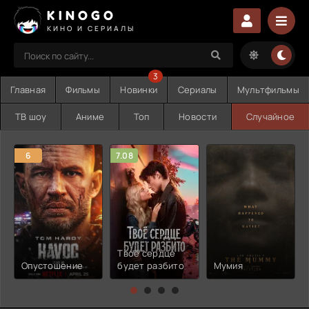
KINOGO
КИНО И СЕРИАЛЫ
3
Главная
Фильмы
Новинки
Сериалы
Мультфильмы
ТВ шоу
Аниме
Топ
Новости
Случайное
6
7.08
Твоё сердце
Опустошение
будет разбито
Мумия