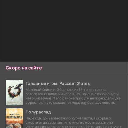
Скоро на сайте
Голодные игры: Рассвет Жатвы
Молодой Хеймитч Эбернети из 12-го дистрикта
готовится к Голодным играм, но шансы на выживание у
него мизерные. В его районе трибуты не побеждали уже
сорок лет, и это создает атмосферу безнадежности.
Полураспад
Надежда, дочь известного журналиста, в скорби о
смерти отца замечает, что многие местные жители
ушли из жизни в молодом возрасте. На похоронах звучат