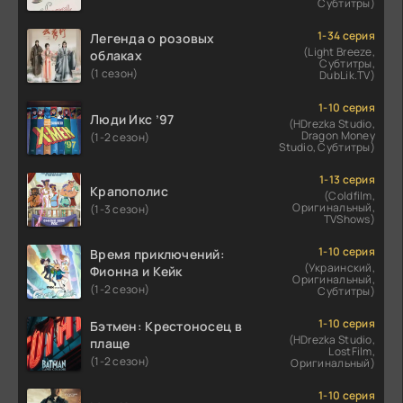
Субтитры)
1-34 серия
Легенда о розовых
(Light Breeze,
облаках
Субтитры,
(1 сезон)
DubLik.TV)
1-10 серия
Люди Икс ’97
(HDrezka Studio,
Dragon Money
(1-2 сезон)
Studio, Субтитры)
1-13 серия
Крапополис
(Coldfilm,
Оригинальный,
(1-3 сезон)
TVShows)
1-10 серия
Время приключений:
(Украинский,
Фионна и Кейк
Оригинальный,
(1-2 сезон)
Субтитры)
1-10 серия
Бэтмен: Крестоносец в
(HDrezka Studio,
плаще
LostFilm,
(1-2 сезон)
Оригинальный)
1-10 серия