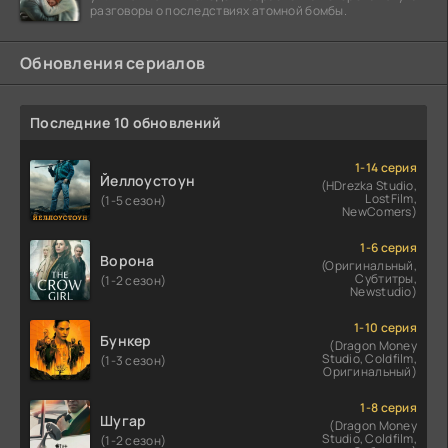
разговоры о последствиях атомной бомбы.
Обновления сериалов
Последние 10 обновлений
1-14 серия
Йеллоустоун
(HDrezka Studio,
LostFilm,
(1-5 сезон)
NewComers)
1-6 серия
Ворона
(Оригинальный,
Субтитры,
(1-2 сезон)
Newstudio)
1-10 серия
Бункер
(Dragon Money
Studio, Coldfilm,
(1-3 сезон)
Оригинальный)
1-8 серия
Шугар
(Dragon Money
Studio, Coldfilm,
(1-2 сезон)