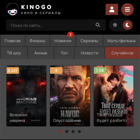
KINOGO
КИНО И СЕРИАЛЫ
3
Главная
Фильмы
Новинки
Сериалы
Мультфильмы
ТВ шоу
Аниме
Топ
Новости
Случайное
6.437
6
7.08
Военная
Твоё сердце
машина
Опустошение
будет разбито