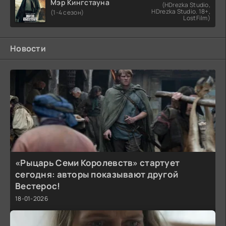
Мэр Кингстауна
(HDrezka Studio,
HDrezka Studio. 18+,
(1-4 сезон)
LostFilm)
Новости
«Рыцарь Семи Королевств» стартует
сегодня: авторы показывают другой
Вестерос!
18-01-2026