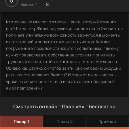
0
8
0
Голосов:
Кто из нас не мечтал о втором шансе, который изменит
всё? Когда мир Филиппа рушится после утраты Эвелин, он
получает уникальную возможность вернуться в моменты
их отношений и попытаться изменить их ход. Каждое
погружение в прошлое становится испытанием, где ему
нужно преодолевать собственные страхи и принимать
трудные решения, чтобы не потерять ту, кто ему дорога.
Однако как далеко он готов зайти, рискуя своим будущим
ради восстановления былого? И сможет ли он извлечь
уроки из своих попыток, или всё это станет бездонной
ямой повторений?
Смотреть онлайн " План «Б» " бесплатно
Плеер 1
Плеер 2
Трейлер