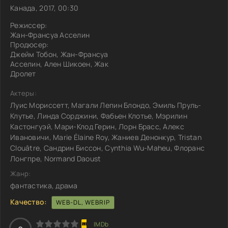
Канада, 2017, 00:30
Режиссер:
Жан-Франсуа Асселин
Продюсер:
Джейм Тобон, Жан-Франсуа
Асселин, Ален Шикоен, Жак
Дролет
Актеры:
Луис Мориссетт, Магали Лепин Блондо, Эмиль Пруль-
Клутье, Линда Сорджини, Фабьен Клотье, Мэрилин
Кастонгуэй, Мари-Клод Герин, Лорн Брасс, Алекс
Ивановичи, Marie Élaine Roy, Жаниев Денонкур, Tristan
Clouâtre, Сандрин Биссон, Cynthia Wu-Maheu, Флоранс
Лонгпре, Normand Daoust
Жанр:
фантастика, драма
Качество:
WEB-DL, WEBRIP