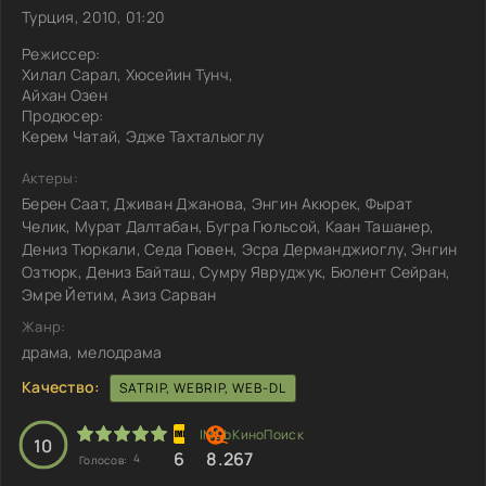
Турция, 2010, 01:20
Режиссер:
Хилал Сарал, Хюсейин Тунч,
Айхан Озен
Продюсер:
Керем Чатай, Эдже Тахталыоглу
Актеры:
Берен Саат, Дживан Джанова, Энгин Акюрек, Фырат
Челик, Мурат Далтабан, Бугра Гюльсой, Каан Ташанер,
Дениз Тюркали, Седа Гювен, Эсра Дерманджиоглу, Энгин
Озтюрк, Дениз Байташ, Сумру Явруджук, Бюлент Сейран,
Эмре Йетим, Азиз Сарван
Жанр:
драма, мелодрама
Качество:
SATRIP, WEBRIP, WEB-DL
10
6
8.267
4
Голосов: