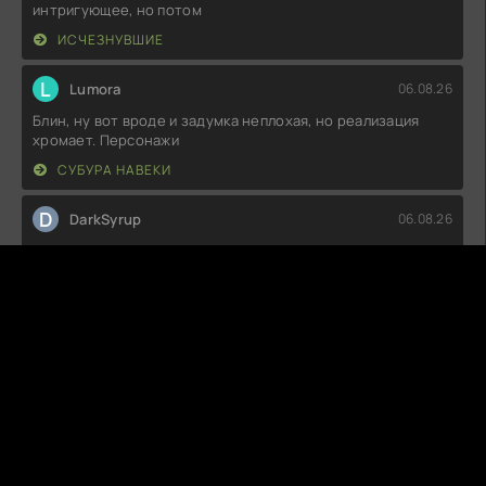
интригующее, но потом
ИСЧЕЗНУВШИЕ
L
Lumora
06.08.26
Блин, ну вот вроде и задумка неплохая, но реализация
хромает. Персонажи
СУБУРА НАВЕКИ
D
DarkSyrup
06.08.26
Задумка вроде интересная, но чего-то не хватает.
Персонажи плоские, а сюжет
УБИЙСТВО НА КРАЮ СВЕТА