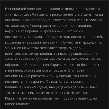
В спокойной деревне, где молодые люди наслаждаются
жизнью, судьба Фатмагюль резко меняется. В день, когда
она должна была проводить своего любимого в плавание,
четверо друзей совершают ужасное преступление,
нарушив все границы. Трое из них — отпрыски
состоятельных семей, которые готовы сделать все, чтобы
их сыновья избежали наказания. По местным традициям,
женитьба на жертве позволяет закрыть дело, и
влиятельные семьи предлагают шокирующее решение:
один из виновных должен жениться на Фатмагюль. Таким
образом, выбор падает на Керима, человека без средств
и влияния, оказавшегося в ловушке. Этот брак,
основанный на расчете и принуждении, приносит лишь
ненависть и презрение. Фатмагюль становится
пленницей в чужом доме, вынужденной делить жизнь с
тем, кто стал символом ее страданий. Но сможет ли
Керим изменить ее восприятие и подарить надежду на
новое начало?