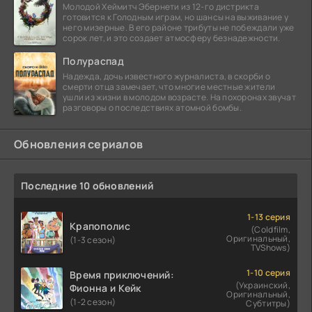
Молодой Хеймитч Эбернети из 12-го дистрикта
готовится к Голодным играм, но шансы на выживание у
него мизерные. В его районе трибуты не побеждали уже
сорок лет, и это создает атмосферу безнадежности.
Полураспад
Надежда, дочь известного журналиста, в скорби о
смерти отца замечает, что многие местные жители
ушли из жизни в молодом возрасте. На похоронах звучат
разговоры о последствиях атомной бомбы.
Обновления сериалов
Последние 10 обновлений
1-13 серия
Крапополис
(Coldfilm,
Оригинальный,
(1-3 сезон)
TVShows)
1-10 серия
Время приключений:
(Украинский,
Фионна и Кейк
Оригинальный,
(1-2 сезон)
Субтитры)