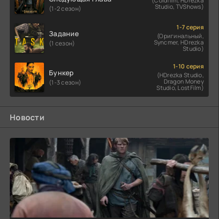
(Coldfilm, HDrezka
Studio, TVShows)
(1-2 сезон)
1-7 серия
Задание
(Оригинальный,
Syncmer, HDrezka
(1 сезон)
Studio)
1-10 серия
Бункер
(HDrezka Studio,
Dragon Money
(1-3 сезон)
Studio, LostFilm)
Новости