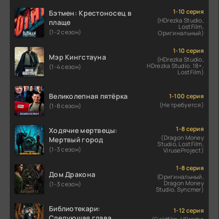
1-10 серия
Бэтмен: Крестоносец в
(HDrezka Studio,
плаще
LostFilm,
(1-2 сезон)
Оригинальный)
1-10 серия
Мэр Кингстауна
(HDrezka Studio,
HDrezka Studio. 18+,
(1-4 сезон)
LostFilm)
Великолепная пятёрка
1-100 серия
(Не требуется)
(1-8 сезон)
1-8 серия
Ходячие мертвецы:
(Dragon Money
Мертвый город
Studio, LostFilm,
(1-3 сезон)
ViruseProject)
1-8 серия
Дом Дракона
(Оригинальный,
Dragon Money
(1-3 сезон)
Studio, Syncmer)
Библиотекари:
1-12 серия
Следующая глава