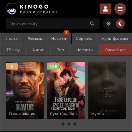
KINOGO
КИНО И СЕРИАЛЫ
3
Главная
Фильмы
Новинки
Сериалы
Мультфильмы
ТВ шоу
Аниме
Топ
Новости
Случайное
6
7.08
Твоё сердце
Опустошение
будет разбито
Мумия