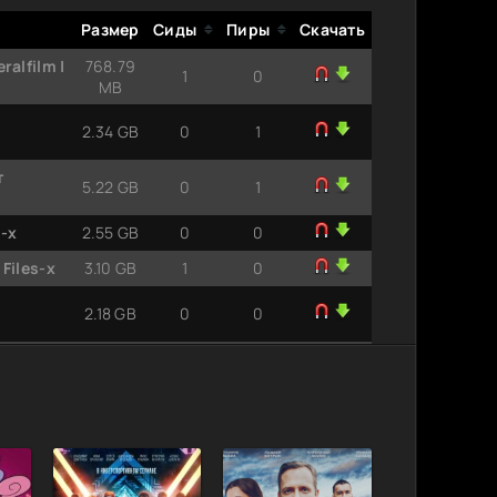
Размер
Сиды
Пиры
Скачать
alfilm |
768.79
1
0
MB
2.34 GB
0
1
т
5.22 GB
0
1
s-x
2.55 GB
0
0
Files-х
3.10 GB
1
0
2.18 GB
0
0
от
8.73 GB
1
0
-x
2.49 GB
0
0
4 из 4)
2.18 GB
1
0
сезон 1,
5.22 GB
1
0