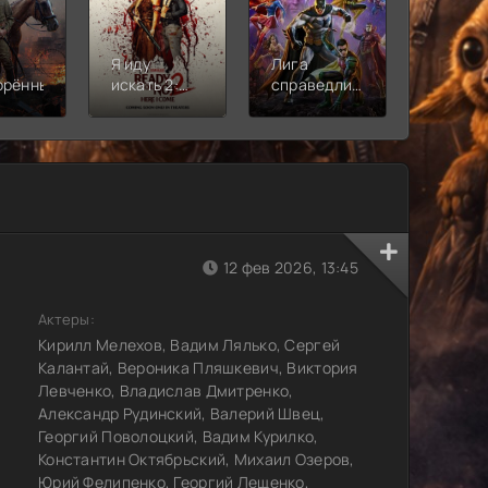
Я иду
Лига
Молодё
орённый
искать 2:
справедливости:
Новая
Вот и я
Кризис на
смена
бесконечных
землях.
Часть 2
12 фев 2026, 13:45
Актеры:
Кирилл Мелехов, Вадим Лялько, Сергей
Калантай, Вероника Пляшкевич, Виктория
Левченко, Владислав Дмитренко,
Александр Рудинский, Валерий Швец,
Георгий Поволоцкий, Вадим Курилко,
Константин Октябрьский, Михаил Озеров,
Юрий Фелипенко, Георгий Лещенко,