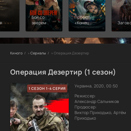
Бой со
Проект
я
зверем
«Конец
Загов
света»
Киного
»
Сериалы
» Операция Дезертир
Операция Дезертир (1 сезон)
Украина, 2020, 00:50
1 СЕЗОН 1-4 СЕРИЯ
Режиссер:
Александр Сальников
Продюсер:
Виктор Приходько, Артём
Приходько