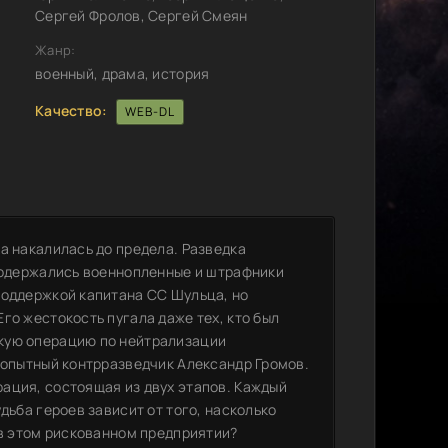
Сергей Фролов, Сергей Смеян
Жанр:
военный, драма, история
Качество:
WEB-DL
а накалилась до предела. Разведка
 содержались военнопленные и штрафники
поддержкой капитана СС Шульца, но
го жестокость пугала даже тех, кто был
кую операцию по нейтрализации
 опытный контрразведчик Александр Громов.
ация, состоящая из двух этапов. Каждый
дьба героев зависит от того, насколько
 в этом рискованном предприятии?