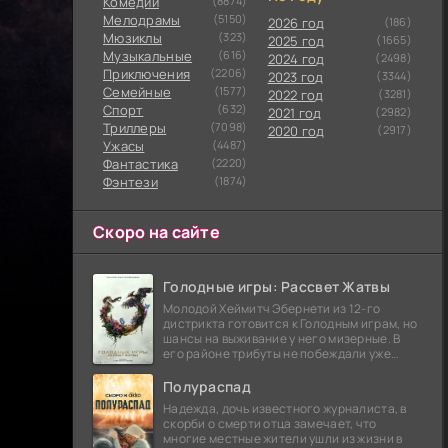
Комедии
(8874)
Мелодрамы
(5150)
2026 год
(186)
Мюзиклы
(323)
2025 год
(1665)
Музыкальные
(616)
2024 год
(2498)
Приключения
(2206)
2023 год
(3344)
Семейные
(1577)
2022 год
(3281)
Cпорт
(632)
2021 год
(2982)
Триллеры
(7098)
2020 год
(2917)
Ужасы
(4487)
Фантастика
(2220)
Фэнтези
(1874)
Скоро на сайте
Голодные игры: Рассвет Жатвы
Молодой Хеймитч Эбернети из 12-го
дистрикта готовится к Голодным играм, но
шансы на выживание у него мизерные. В
его районе трибуты не побеждали уже
сорок лет, и это создает атмосферу
безнадежности.
Полураспад
Надежда, дочь известного журналиста, в
скорби о смерти отца замечает, что
многие местные жители ушли из жизни в