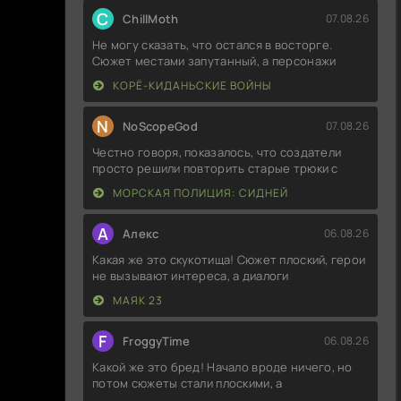
C
ChillMoth
07.08.26
Не могу сказать, что остался в восторге.
Сюжет местами запутанный, а персонажи
КОРЁ-КИДАНЬСКИЕ ВОЙНЫ
N
NoScopeGod
07.08.26
Честно говоря, показалось, что создатели
просто решили повторить старые трюки с
МОРСКАЯ ПОЛИЦИЯ: СИДНЕЙ
А
Алекс
06.08.26
Какая же это скукотища! Сюжет плоский, герои
не вызывают интереса, а диалоги
МАЯК 23
F
FroggyTime
06.08.26
Какой же это бред! Начало вроде ничего, но
потом сюжеты стали плоскими, а