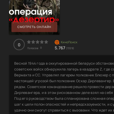
СМОТРЕТЬ ОНЛАЙН
0
5.767
0
Голосов:
(1329)
Весной 1944 года в оккупированной Беларуси обстановк
советских войск обнаружила лагерь в квадрате Z, где
Вермахта и СС. Управлял лагерем полковник Блюхер с 
настоящей угрозой был полковник Оскар Дирлевангер. Е
рядом. Советское командование решило провести дерз
Дирлевангера, и в этом рискованном деле взял на себя
Под его руководством была спланирована сложная опер
шаг к цели полон опасностей и непредсказуемости, и су
удачно они смогут справиться с вызовами. Что ждет их