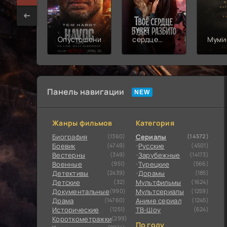
Твоё
Опустошение
сердце
Муми
будет
разбито
Панель навигации
Жанры фильмов
Категория
Биография
(1360)
Сериалы
(14572)
Боевик
(4749)
Русские
(4501)
Вестерны
(349)
Зарубежные
(14173)
Военные
(951)
Турецкие
(566)
Детективы
(2439)
Дорамы
(185)
Детские
(32)
Мультфильмы
(1624)
Документальные
(990)
Мультсериалы
(1259)
Драма
(14760)
Аниме сериал
(1245)
Исторические
(1251)
ТВ-Шоу
(624)
Короткометражки
(299)
По году