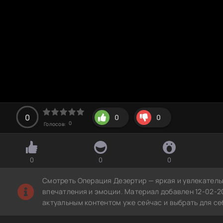
0
0
0
0
Голосов:
0
0
0
Смотреть Операция Дезертир — яркая и увлекатель
впечатления и эмоции. Материал добавлен 12-02-2
актуальным контентом уже сейчас и выбрать для с