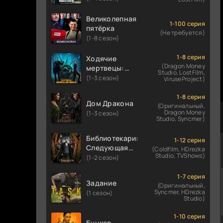
Великолепная
1-100 серия
пятёрка
(Не требуется)
(1-8 сезон)
1-8 серия
Ходячие
(Dragon Money
мертвецы:
Studio, LostFilm,
Мертвый
(1-3 сезон)
ViruseProject)
город
1-8 серия
Дом Дракона
(Оригинальный,
Dragon Money
(1-3 сезон)
Studio, Syncmer)
Библиотекари:
1-12 серия
Следующая
(Coldfilm, HDrezka
Studio, TVShows)
глава
(1-2 сезон)
1-7 серия
Задание
(Оригинальный,
Syncmer, HDrezka
(1 сезон)
Studio)
1-10 серия
Бункер