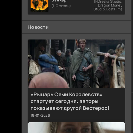
(HDrezka Studio,
Dragon Money
(1-3 сезон)
Studio, LostFilm)
Новости
«Рыцарь Семи Королевств»
стартует сегодня: авторы
показывают другой Вестерос!
18-01-2026