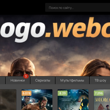
3
ы
Новинки
Сериалы
Мультфильмы
ТВ шоу
6.078
8.39
7.296