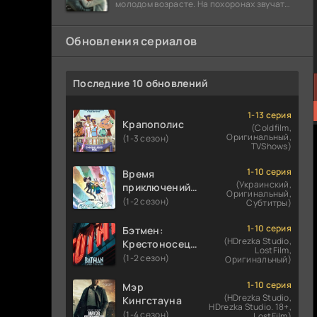
молодом возрасте. На похоронах звучат
разговоры о последствиях атомной бомбы.
Обновления сериалов
Последние 10 обновлений
1-13 серия
Крапополис
(Coldfilm,
Оригинальный,
(1-3 сезон)
TVShows)
1-10 серия
Время
(Украинский,
приключений:
Оригинальный,
Фионна и Кейк
(1-2 сезон)
Субтитры)
1-10 серия
Бэтмен:
(HDrezka Studio,
Крестоносец в
LostFilm,
плаще
(1-2 сезон)
Оригинальный)
1-10 серия
Мэр
(HDrezka Studio,
Кингстауна
HDrezka Studio. 18+,
(1-4 сезон)
LostFilm)