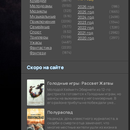
Комедии
(8874)
Мелодрамы
(5150)
2026 год
(186)
Мюзиклы
(323)
2025 год
(1665)
Музыкальные
(616)
2024 год
(2498)
Приключения
(2206)
2023 год
(3344)
Семейные
(1577)
2022 год
(3281)
Cпорт
(632)
2021 год
(2982)
Триллеры
(7098)
2020 год
(2917)
Ужасы
(4487)
Фантастика
(2220)
Фэнтези
(1874)
Скоро на сайте
Голодные игры: Рассвет Жатвы
Молодой Хеймитч Эбернети из 12-го
дистрикта готовится к Голодным играм, но
шансы на выживание у него мизерные. В
его районе трибуты не побеждали уже
сорок лет, и это создает атмосферу
безнадежности.
Полураспад
Надежда, дочь известного журналиста, в
скорби о смерти отца замечает, что
многие местные жители ушли из жизни в