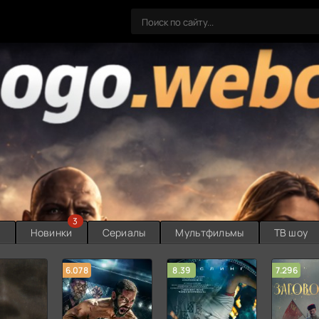
3
ы
Новинки
Сериалы
Мультфильмы
ТВ шоу
6.078
8.39
7.296