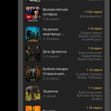
Великолепная
1-100 серия
пятёрка
(Не требуется)
(1-8 сезон)
1-8 серия
Ходячие
(Dragon Money
мертвецы:
Studio, LostFilm,
Мертвый
(1-3 сезон)
ViruseProject)
город
1-8 серия
Дом Дракона
(Оригинальный,
Dragon Money
(1-3 сезон)
Studio, Syncmer)
Библиотекари:
1-12 серия
Следующая
(Coldfilm, HDrezka
Studio, TVShows)
глава
(1-2 сезон)
1-7 серия
Задание
(Оригинальный,
Syncmer, HDrezka
(1 сезон)
Studio)
1-10 серия
Бункер