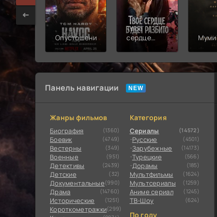
Твоё
Опустошение
сердце
Муми
будет
разбито
Панель навигации
Жанры фильмов
Категория
Биография
(1360)
Сериалы
(14572)
Боевик
(4749)
Русские
(4501)
Вестерны
(349)
Зарубежные
(14173)
Военные
(951)
Турецкие
(566)
Детективы
(2439)
Дорамы
(185)
Детские
(32)
Мультфильмы
(1624)
Документальные
(990)
Мультсериалы
(1259)
Драма
(14760)
Аниме сериал
(1245)
Исторические
(1251)
ТВ-Шоу
(624)
Короткометражки
(299)
По году