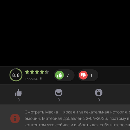
8.8
7
1
8
Голосов:
0
0
0
Смотреть Маска — яркая и увлекательная история,
эмоции. Материал добавлен 22-04-2026, поэтому в
контентом уже сейчас и выбрать для себя интересн