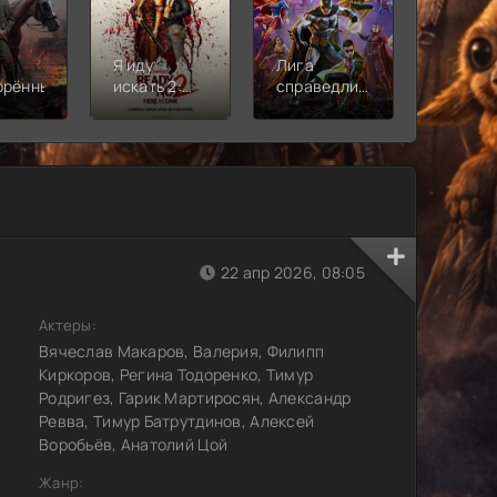
Я иду
Лига
Молодё
орённый
искать 2:
справедливости:
Новая
Вот и я
Кризис на
смена
бесконечных
землях.
Часть 2
22 апр 2026, 08:05
Актеры:
Вячеслав Макаров, Валерия, Филипп
Киркоров, Регина Тодоренко, Тимур
Родригез, Гарик Мартиросян, Александр
Ревва, Тимур Батрутдинов, Алексей
Воробьёв, Анатолий Цой
Жанр: