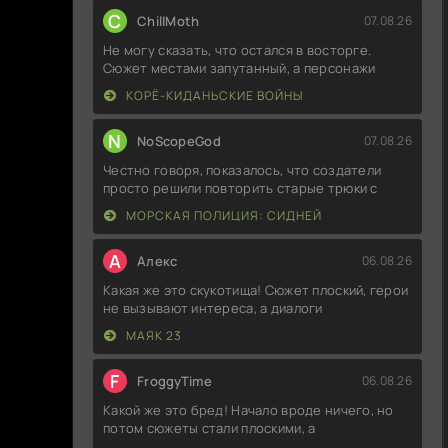
C
ChillMoth
07.08.26
Не могу сказать, что остался в восторге.
Сюжет местами запутанный, а персонажи
КОРЁ-КИДАНЬСКИЕ ВОЙНЫ
N
NoScopeGod
07.08.26
Честно говоря, показалось, что создатели
просто решили повторить старые трюки с
МОРСКАЯ ПОЛИЦИЯ: СИДНЕЙ
А
Алекс
06.08.26
Какая же это скукотища! Сюжет плоский, герои
не вызывают интереса, а диалоги
МАЯК 23
F
FroggyTime
06.08.26
Какой же это бред! Начало вроде ничего, но
потом сюжеты стали плоскими, а