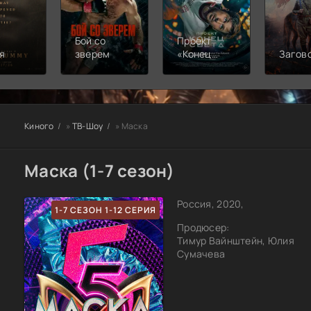
Бой со
Проект
я
зверем
«Конец
Загов
света»
Киного
»
ТВ-Шоу
» Маска
Маска (1-7 сезон)
Россия, 2020,
1-7 СЕЗОН 1-12 СЕРИЯ
Продюсер:
Тимур Вайнштейн, Юлия
Сумачева