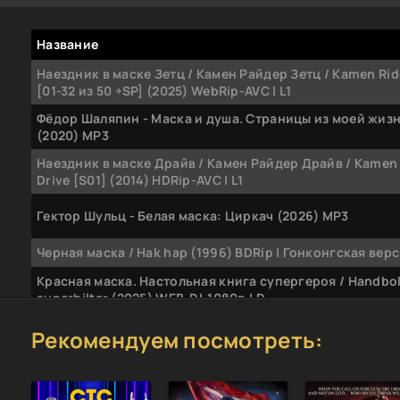
Название
Наездник в маске Зетц / Камен Райдер Зетц / Kamen Rid
[01-32 из 50 +SP] (2025) WebRip-AVC | L1
Фёдор Шаляпин - Маска и душа. Страницы из моей жиз
(2020) MP3
Наездник в маске Драйв / Камен Райдер Драйв / Kamen 
Drive [S01] (2014) HDRip-AVC | L1
Гектор Шульц - Белая маска: Циркач (2026) MP3
Черная маска / Hak hap (1996) BDRip | Гонконгская вер
Красная маска. Настольная книга супергероя / Handbok
superhjltar (2025) WEB-DL 1080p | D
Человек в железной маске / The Man in the Iron Mask (1
Рекомендуем посмотреть:
BDRip 2160p | 4K | HDR | Dolby Vision Profile 8 | D
Маска [S07] (2025) WEBRip 720p от Files-x