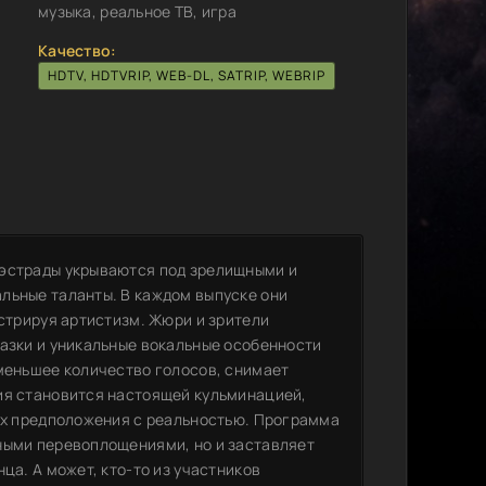
музыка, реальное ТВ, игра
Качество:
HDTV, HDTVRIP, WEB-DL, SATRIP, WEBRIP
 эстрады укрываются под зрелищными и
льные таланты. В каждом выпуске они
нстрируя артистизм. Жюри и зрители
казки и уникальные вокальные особенности
именьшее количество голосов, снимает
ия становится настоящей кульминацией,
 их предположения с реальностью. Программа
ными перевоплощениями, но и заставляет
ца. А может, кто-то из участников