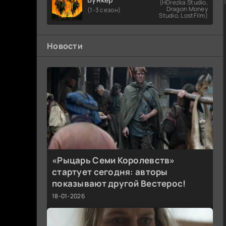
(HDrezka Studio,
Dragon Money
(1-3 сезон)
Studio, LostFilm)
Новости
«Рыцарь Семи Королевств»
стартует сегодня: авторы
показывают другой Вестерос!
18-01-2026