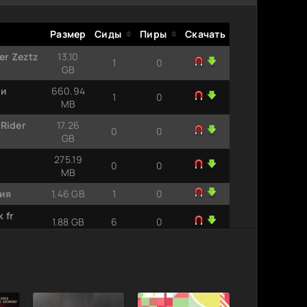
Размер
Сиды
Пиры
Скачать
er Zeztz
13.10
1
0
GB
ни
660.94
1
0
MB
Rider
17.26
0
0
GB
275.19
0
0
MB
сия
1.46 GB
1
0
 fr
1.88 GB
6
0
998) UHD
39.74
0
1
GB
61.91
1
4
GB