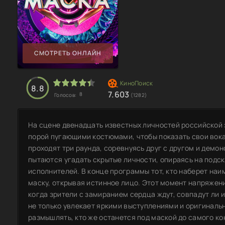
СМОТРЕТЬ ОНЛАЙН
8.8
7.603
8
Голосов:
(1282)
На сцене двенадцать известных личностей российской
порой пугающими костюмами, чтобы показать свои вока
проходят три раунда, соревнуясь друг с другом и демо
пытаются угадать скрытые личности, опираясь на подс
исполнителей. В конце программы тот, кто наберет на
маску, открывая истинное лицо. Этот момент напряжен
когда зрители с замиранием сердца ждут, совпадут ли
не только увлекает яркими выступлениями и оригиналь
размышлять, кто же останется под маской до самого кон