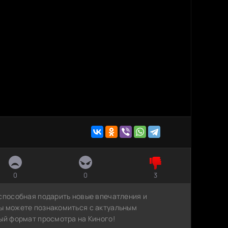
0
0
3
 способная подарить новые впечатления и
ы можете познакомиться с актуальным
ый формат просмотра на Киного!