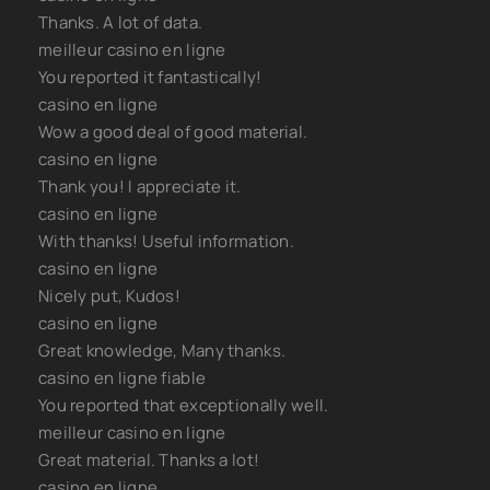
Thanks. A lot of data.
Маска [07x04 из 12] (2026) HDTV 1080р от Files-x
meilleur casino en ligne
Маска / The Mask (1994) BDRip [H.264/720p]
You reported it fantastically!
Маска 3D / The Maze 3D (1961) BDRip [H.264/2160p]
casino en ligne
[Вертикальная стереопара] [handmade Upscale AI] [VO
Wow a good deal of good material.
Маска / The Mask (1994) BDRip [AV1/2160p] [4K, SDR, 10-b
casino en ligne
[handmade Upscale AI]
Thank you! I appreciate it.
Чёрная маска / Hak hap / Black mask (1996) BDRip [H.26
casino en ligne
[10-bit] [handmade AI]
With thanks! Useful information.
Черная маска 2: Город масок / Black Mask 2: City of Mas
casino en ligne
(2002) BDRip [H.265/1080p] [10-bit] [handmade AI]
Nicely put, Kudos!
Мэй Маск | Женщина, у которой есть план: правила сч
casino en ligne
жизни (2020) [PDF, EPUB]
Great knowledge, Many thanks.
Эрик Бергер | Космос ближе: Как Илон Маск и инженер
casino en ligne fiable
поставили полеты на поток (2026) [MP3, Сергей Двиня
You reported that exceptionally well.
Наталья Тимошенко | Проклятые артефакты (Книга 2). 
meilleur casino en ligne
тишины (2026) [MP3, Ксения Большакова]
Great material. Thanks a lot!
Под маской любви (2025) WEBRip [H.264/1080p] (сезон 
casino en ligne