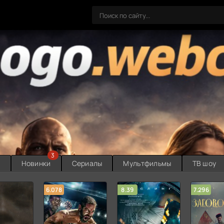
3
ы
Новинки
Сериалы
Мультфильмы
ТВ шоу
6.078
8.39
7.296