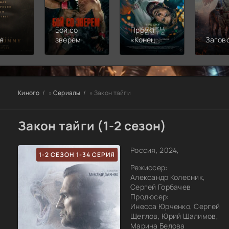
Бой со
Проект
я
зверем
«Конец
Загов
света»
Киного
»
Сериалы
» Закон тайги
Закон тайги (1-2 сезон)
Россия, 2024,
1-2 СЕЗОН 1-34 СЕРИЯ
Режиссер:
Александр Колесник,
Сергей Горбачев
Продюсер:
Инесса Юрченко, Сергей
Щеглов, Юрий Шалимов,
Марина Белова