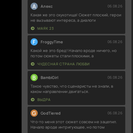
А
Алекс
06.08.26
Какая же это скукотища! Сюжет плоский, герои
не вызывают интереса, а диалоги
МАЯК 23
F
FroggyTime
06.08.26
Какой же это бред! Начало вроде ничего, но
потом сюжеты стали плоскими, а
ЧУДЕСНАЯ СТРАНА ЛЮБВИ
B
BambiGirl
06.08.26
Такое чувство, что сценаристы не знали, в
каком направлении двигаться.
ВЫДРА
G
GodTiered
06.08.26
Что-то меня этот сюжет совсем не зацепил.
Начало вроде интригующее, но потом