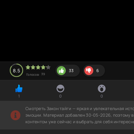
8.5
33
6
39
Голосов:
1
0
0
Смотреть Закон тайги — яркая и увлекательная ист
эмоции. Материал добавлен 30-05-2026, поэтому в
контентом уже сейчас и выбрать для себя интересн