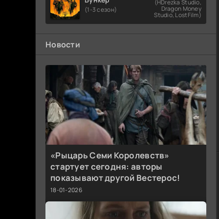
(HDrezka Studio,
Dragon Money
(1-3 сезон)
Studio, LostFilm)
Новости
«Рыцарь Семи Королевств»
стартует сегодня: авторы
показывают другой Вестерос!
18-01-2026