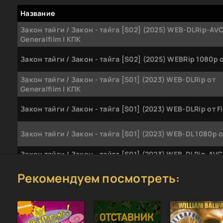
Название
Закон тайги / Закон - тайга [S02] (2025) WEB-DLRip-AVC
Generalfilm | КПК
Закон тайги / Закон - тайга [S02] (2025) WEBRip 1080p о
Закон тайги / Закон - тайга [S01] (2023) WEB-DLRip от
Generalfilm | КПК
Закон тайги / Закон - тайга [S01] (2023) WEB-DLRip от Fi
Закон тайги / Закон - тайга [S01] (2023) WEB-DL 1080p от
Закон тайги / Закон - тайга [S01] (2023) WEB-DLRip-AVC 
x
Рекомендуем посмотреть:
Закон тайги (2025) WEBRip [H.264/1080p] (сезон 2, сери
из 56)
Закон тайги (2025) WEBRip [H.264] (сезон 2, серии 1-56 
Закон тайги (2023-2024) WEBRip [H.264] (сезон 1, серии 