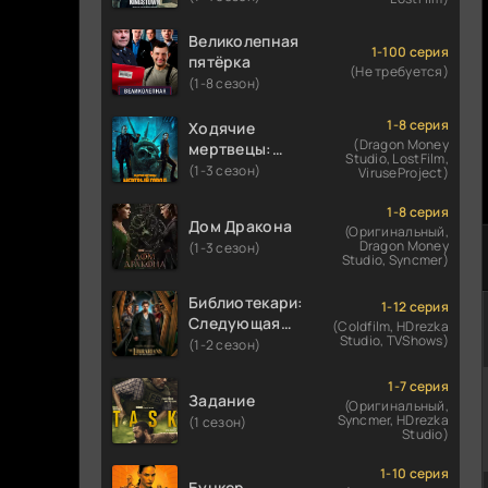
Великолепная
1-100 серия
пятёрка
(Не требуется)
(1-8 сезон)
1-8 серия
Ходячие
(Dragon Money
мертвецы:
Studio, LostFilm,
Мертвый
(1-3 сезон)
ViruseProject)
город
1-8 серия
Дом Дракона
(Оригинальный,
Dragon Money
(1-3 сезон)
Studio, Syncmer)
Библиотекари:
1-12 серия
Следующая
(Coldfilm, HDrezka
Studio, TVShows)
глава
(1-2 сезон)
1-7 серия
Задание
(Оригинальный,
Syncmer, HDrezka
(1 сезон)
Studio)
1-10 серия
Бункер