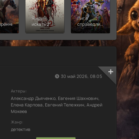
Я иду
Лига
Молодё
орённый
искать 2:
справедливости:
Новая
Вот и я
Кризис на
смена
бесконечных
землях.
Часть 2
30 май 2026, 08:05
Актеры:
Александр Дьяченко, Евгения Шахнович,
Елена Карпова, Евгений Тележкин, Андрей
Мокеев
Жанр:
детектив