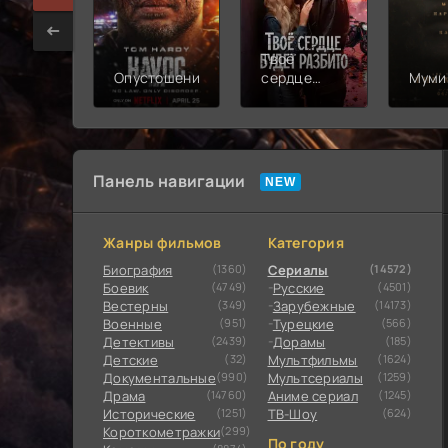
Твоё
Опустошение
сердце
Муми
будет
разбито
Панель навигации
Жанры фильмов
Категория
Биография
(1360)
Сериалы
(14572)
Боевик
(4749)
Русские
(4501)
Вестерны
(349)
Зарубежные
(14173)
Военные
(951)
Турецкие
(566)
Детективы
(2439)
Дорамы
(185)
Детские
(32)
Мультфильмы
(1624)
Документальные
(990)
Мультсериалы
(1259)
Драма
(14760)
Аниме сериал
(1245)
Исторические
(1251)
ТВ-Шоу
(624)
Короткометражки
(299)
По году