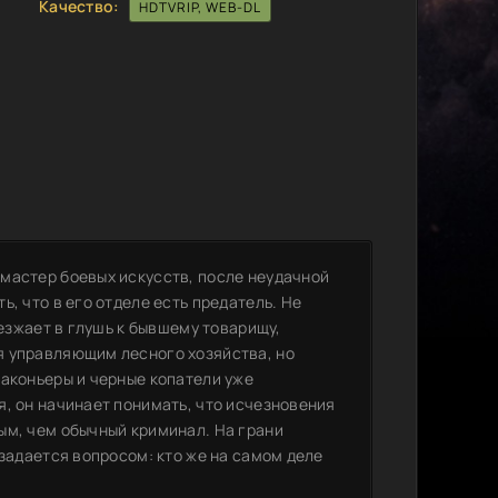
Качество:
HDTVRIP, WEB-DL
мастер боевых искусств, после неудачной
, что в его отделе есть предатель. Не
уезжает в глушь к бывшему товарищу,
я управляющим лесного хозяйства, но
раконьеры и черные копатели уже
я, он начинает понимать, что исчезновения
ым, чем обычный криминал. На грани
 задается вопросом: кто же на самом деле