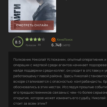
СМОТРЕТЬ ОНЛАЙН
8.5
6.748
39
Голосов:
(4070)
Полковник Николай Устюжанин, опытный оперативник и 
операции с жертвой среди агентов начинает подозревать
найдя поддержки среди коллег, он уходит в отставку и 
работающему главой района. Здесь Николай становитс
вскоре сталкивается с опасностью: контрабандисты, б
обосновались в этих местах. Исследуя прошлые событи
его предшественников связаны с чем-то более серьезн
открытия, которое может изменить его судьбу, Николай
стоит за всем этим?