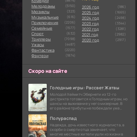
Комедии
(8874)
Мелодрамы
(5150)
2026 год
(186)
Мюзиклы
(323)
2025 год
(1665)
Музыкальные
(616)
2024 год
(2498)
Приключения
(2206)
2023 год
(3344)
Семейные
(1577)
2022 год
(3281)
Cпорт
(632)
2021 год
(2982)
Триллеры
(7098)
2020 год
(2917)
Ужасы
(4487)
Фантастика
(2220)
Фэнтези
(1874)
Скоро на сайте
Голодные игры: Рассвет Жатвы
Молодой Хеймитч Эбернети из 12-го
дистрикта готовится к Голодным играм, но
шансы на выживание у него мизерные. В
его районе трибуты не побеждали уже
сорок лет, и это создает атмосферу
безнадежности.
Полураспад
Надежда, дочь известного журналиста, в
скорби о смерти отца замечает, что
многие местные жители ушли из жизни в