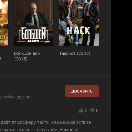
17.1 GB
5
0
, серии
19.4 GB
2
0
559 MB
1
0
Большой дом
Таксист (2002)
й
(2023)
ДОБАВИТЬ
 себя и других!
0
0
редаёт атмосферу тайги и взаимодействие
де каждый шаг — это вызов. Немного