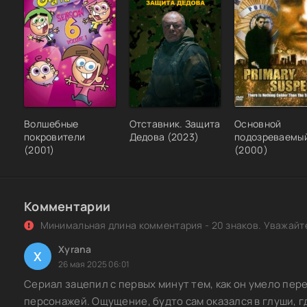
32)
Закон тайги (2023-2024) WEBRip [H.264/1080p] (сезон 1
1-32 из 32)
Юрий Корчевский | Кудеяр. Закон – тайга (2020) [MP3]
Волшебные
Отставник. Защита
Основной
покровители
Дедова (2023)
подозреваемы
(2001)
(2000)
Комментарии
Минимальная длина комментария - 20 знаков. Уважайте
Xyrana
X
26 мая 2025 06:01
Сериал зацепил с первых минут тем, как он умело пе
персонажей. Ощущение, будто сам оказался в глуши, г