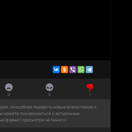
0
0
1
ория, способная подарить новые впечатления и
ы можете познакомиться с актуальным
ый формат просмотра на Киного!